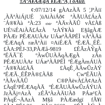
±ÀºÁ¥ÀÆgÀ ¥ÉÆ°Ã¸ï oÁuÉ
¢:07/12/14 gÀAzÀÄ
5 ¦JªÀiï
¸ÀÄªÀiÁjUÉ
¦üAiÀiÁð¢ ªÀÄUÀ£ÁzÀ
¨Á®¥Àà ªÀ:
23
ªÀÄvÀÄÛ vÀ£Àß
ವರ್ಷ
UÉ¼ÉAiÀÄ£ÁzÀ ¹zÀÝ¥Àà E§âgÀÆ
PÀÆr PÉÆAUÀAr UÁæªÀÄPÉÌ vÀªÀÄä
ºÉÆAqÁ ræÃªÀiï ¤AiÉÆÃ ªÉÆÃ.¸ÉÊ.
£ÀA:PÉJ-33,PÀÆå-9819 £ÉÃzÀÝgÀ
ªÉÄÃ¯É ºÀwÛUÀÄqÀÆgÀ zÁn
PÉÆAUÀAr UÁæªÀÄPÉÌ ºÉÆgÀmÁUÀ
¨Á®¥Àà£ÀÄ £ÀqÉ¸ÀÄwÛzÀÝ
ªÉÆÃ.¸ÉÊPÀ®£ÀÄß CwªÉÃUÀ
ªÀÄvÀÄÛ C®PÀëvÀ£À¢AzÀ
£ÀqÉ¹PÉÆAqÀÄ ºÉÆÃUÀÄwÛzÁÝUÀ
JzÀÄj¤AzÀ zÉÃªÀzÀÄUÀð PÁæ¹£À
PÀqÉ¬ÄAzÀ M§â PÀÆædgï fÃ¥ï