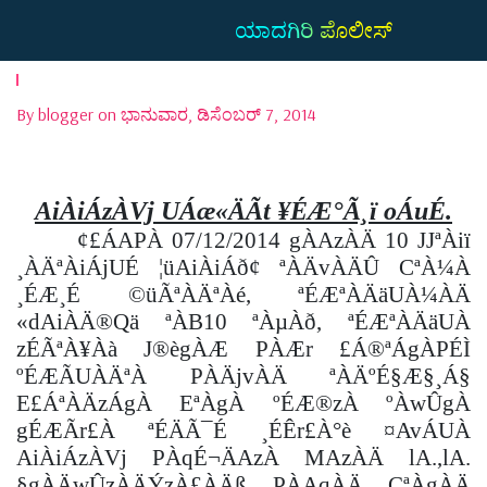
ಯಾದಗಿರಿ ಪೊಲೀಸ್
By blogger on ಭಾನುವಾರ, ಡಿಸೆಂಬರ್ 7, 2014
AiÀiÁzÀVj UÁæ«ÄÃt ¥ÉÆ°Ã¸ï oÁuÉ.
¢£ÁAPÀ 07/12/2014 gÀAzÀÄ 10 JJªÀiï
¸ÀÄªÀiÁjUÉ ¦üAiÀiÁð¢ ªÀÄvÀÄÛ CªÀ¼À
¸ÉÆ¸É ©üÃªÀÄªÀé, ªÉÆªÀÄäUÀ¼ÀÄ
«dAiÀÄ®Qä ªÀB10 ªÀµÀð, ªÉÆªÀÄäUÀ
zÉÃªÀ¥Àà J®ègÀÆ PÀÆr £Á®ªÁgÀPÉÌ
ºÉÆÃUÀÄªÀ PÀÄjvÀÄ ªÀÄºÉ§Æ§¸Á§
E£ÁªÀÄzÁgÀ EªÀgÀ ºÉÆ®zÀ ºÀwÛgÀ
gÉÆÃr£À ªÉÄÃ¯É ¸ÉÊr£À°è ¤AvÁUÀ
AiÀiÁzÀVj PÀqÉ¬ÄAzÀ MAzÀÄ lA.,lA.
§gÀÄwÛzÀÄÝzÀ£ÀÄß PÀAqÀÄ CªÀgÀÄ