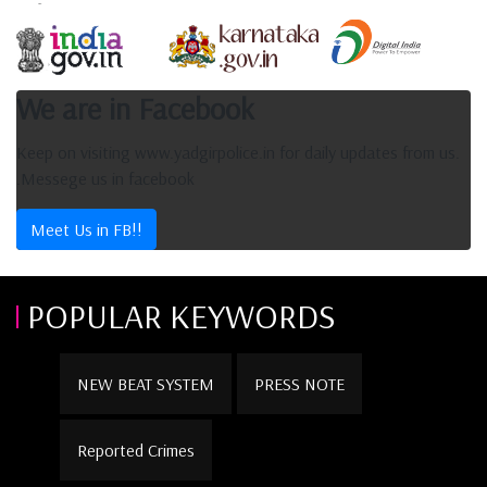
We are in Facebook
Keep on visiting www.yadgirpolice.in for daily updates from us.
.Messege us in facebook
Meet Us in FB!!
POPULAR KEYWORDS
NEW BEAT SYSTEM
PRESS NOTE
Reported Crimes