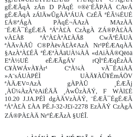
gÉÆÃqÀ zÁn D PÀqÉ ¤®è¨ÉÃPÀÄ CAvÁ
gÉÆÃqÀ zÁlÄwÛgÀÄªÁUÀ CzÉÃ ªÉÃ¼ÉUÉ
£Á®ªÁgÀ PÀqÉ¬ÄAzÀ MAzÀÄ
¨ÉÆÃ¯ÉgÉÆÃ ªÁºÀ£À CzÀgÀ ZÁ®PÀ£ÀÄ
vÀ£Àß ªÁºÀ£ÀªÀ£ÀÄß CwÃªÉÃUÀ
ªÀÄvÀÄÛ C®PÀëvÀ£À¢AzÀ Nr¹PÉÆAqÀÄ
§AzÀªÀ£ÉÃ ªÉÆªÀÄäUÀ¼ÀÄ «dAiÀÄ®Qëöä
EªÀ½UÉ eÉÆÃgÁV rQÌºÉÆqÉzÀÄ
C¥ÀWÁvÀ¥Àr¹ CªÀ¼À vÀ¯ÉAiÀÄ
»A¨sÁUÀPÉÌ UÀÄ¥ÀÛ¥ÉmÁÖV
ªÀÄÆV¤AzÀ gÀPÀÛ ¸ÉÆÃj
¸ÀÜ¼ÀzÀ°èAiÉÄÃ ¸ÀwÛzÀÄÝ, F WÀl£É
10.20 J.JA.PÉÌ dgÀÄVzÀÄÝ, ¨ÉÆÃ¯ÉgÉÆÃ
ªÁºÀ£À £ÀA PÉ.J-32-J£ï-2278 EzÀÄÝ CzÀgÀ
ZÁ®PÀ£ÀÄ NrºÉÆÃzÀ §UÉÎ.