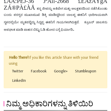
£ÀA:PÉJ-36 JªÀiï-2668 £ÉÃzÀÝgÀ
ZÁ®PÀ£ÀÄ
ತನ್ನ ಜೀಪನ್ನು ಅತಿವೇಗ ಮತ್ತು ಅಲಕ್ಷತನದಿಂದ ನಡೆಸಿಕೊಂಡು
ಬಂದು ಪರಸ್ಪರ ಮುಖಾಮುಖಿ ಡಿಕ್ಕಿ ಮಾಡಿದ್ದರಿಂದ ಬಾಲಪ್ಪ ಈತನಿಗೆ ಭಾರಿಗಾಯವಾಗಿ
ಸ್ಥಳದಲ್ಲಿಯೇ ಮೃತಪಟ್ಟಿದ್ದು ಸಿದ್ದಪ್ಪ ಈತನಿಗೆ ಗಾಯಗಳಾಗಿರುತ್ತವೆ.
ಕ್ರೂಜರ್ ಚಾಲಕನು
.
ಅಪಘಾತ ಮಾಡಿ ವಾಹನ ಬಿಟ್ಟು ಓಡಿ ಹೋದ ಬಗ್ಗೆ ಫಿರ್ಯಾದಿ
Hello There!
If you like this article Share with your friend
using
Twitter
Facebook
Google+
Stumbleupon
LinkedIn
ನಿಮ್ಮ ಅಧಿಕಾರಿಗಳನ್ನು ತಿಳಿಯಿರಿ