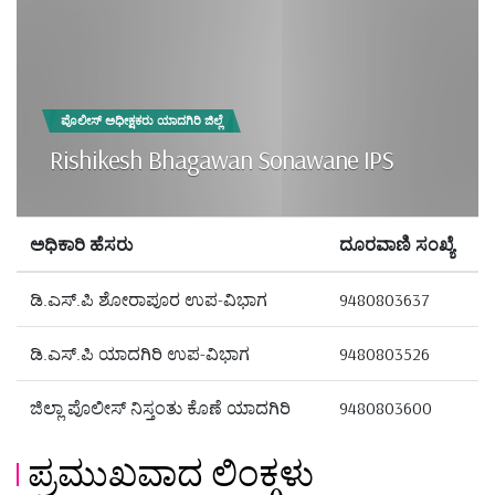
ಪೊಲೀಸ್ ಅಧೀಕ್ಷಕರು ಯಾದಗಿರಿ ಜಿಲ್ಲೆ
Rishikesh Bhagawan Sonawane IPS
ಅಧಿಕಾರಿ ಹೆಸರು
ದೂರವಾಣಿ ಸಂಖ್ಯೆ
ಡಿ.ಎಸ್.ಪಿ ಶೋರಾಪೂರ ಉಪ-ವಿಭಾಗ
9480803637
ಡಿ.ಎಸ್.ಪಿ ಯಾದಗಿರಿ ಉಪ-ವಿಭಾಗ
9480803526
ಜಿಲ್ಲಾ ಪೊಲೀಸ್ ನಿಸ್ತಂತು ಕೊಣೆ ಯಾದಗಿರಿ
9480803600
ಪ್ರಮುಖವಾದ ಲಿಂಕ್ಗಳು