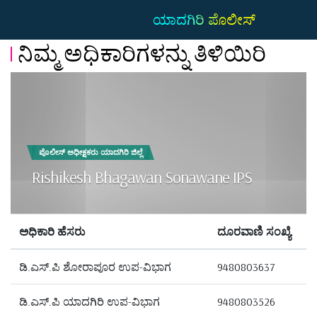
ಯಾದಗಿರಿ ಪೊಲೀಸ್
ನಿಮ್ಮ ಅಧಿಕಾರಿಗಳನ್ನು ತಿಳಿಯಿರಿ
ಪೊಲೀಸ್ ಅಧೀಕ್ಷಕರು ಯಾದಗಿರಿ ಜಿಲ್ಲೆ
Rishikesh Bhagawan Sonawane IPS
ಅಧಿಕಾರಿ ಹೆಸರು
ದೂರವಾಣಿ ಸಂಖ್ಯೆ
ಡಿ.ಎಸ್.ಪಿ ಶೋರಾಪೂರ ಉಪ-ವಿಭಾಗ
9480803637
ಡಿ.ಎಸ್.ಪಿ ಯಾದಗಿರಿ ಉಪ-ವಿಭಾಗ
9480803526