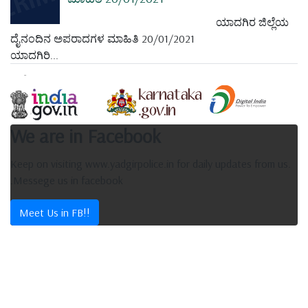
ಯಾದಗಿರ ಜಿಲ್ಲೆಯ
ದೈನಂದಿನ ಅಪರಾದಗಳ ಮಾಹಿತಿ 20/01/2021
ಯಾದಗಿರಿ...
We are in Facebook
Keep on visiting www.yadgirpolice.in for daily updates from us.
.Messege us in facebook
Meet Us in FB!!