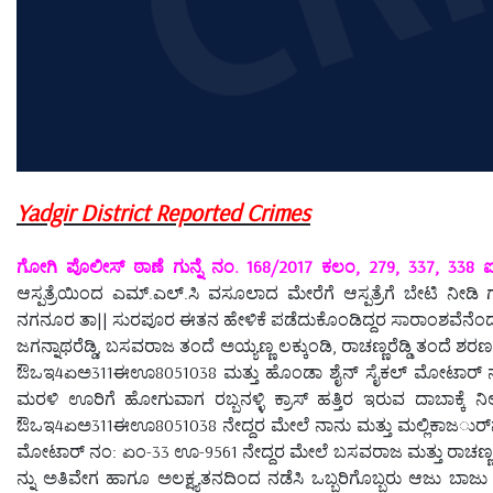
Yadgir District Reported Crimes
ಗೋಗಿ ಪೊಲೀಸ್ ಠಾಣೆ ಗುನ್ನೆ ನಂ. 168/2017 ಕಲಂ, 279, 337, 338 ಐ
ಆಸ್ಪತ್ರೆಯಿಂದ ಎಮ್.ಎಲ್.ಸಿ ವಸೂಲಾದ ಮೇರೆಗೆ ಆಸ್ಪತ್ರೆಗೆ ಬೇಟಿ 
ನಗನೂರ ತಾ|| ಸುರಪೂರ ಈತನ ಹೇಳಿಕೆ ಪಡೆದುಕೊಂಡಿದ್ದರ ಸಾರಾಂಶವೆನೆಂದರೆ
ಜಗನ್ನಾಥರೆಡ್ಡಿ, ಬಸವರಾಜ ತಂದೆ ಅಯ್ಯಣ್ಣ ಲಕ್ಕುಂಡಿ, ರಾಚಣ್ಣರೆಡ್ಡಿ ತಂದ
ಔಒಇ4ಏಅ311ಈಊ8051038 ಮತ್ತು ಹೊಂಡಾ ಶೈನ್ ಸೈಕಲ್ ಮೋಟಾರ್ ನಂ: 
ಮರಳಿ ಊರಿಗೆ ಹೋಗುವಾಗ ರಬ್ಬನಳ್ಳಿ ಕ್ರಾಸ್ ಹತ್ತಿರ ಇರುವ ದಾಬಾಕ್ಕೆ
ಔಒಇ4ಏಅ311ಈಊ8051038 ನೇದ್ದರ ಮೇಲೆ ನಾನು ಮತ್ತು ಮಲ್ಲಿಕಾಜರ್ುನ ಇದ್
ಮೋಟಾರ್ ನಂ: ಏಂ-33 ಊ-9561 ನೇದ್ದರ ಮೇಲೆ ಬಸವರಾಜ ಮತ್ತು ರಾಚಣ್ಣರೆಡ್ಡಿ 
ನ್ನು ಅತಿವೇಗ ಹಾಗೂ ಅಲಕ್ಷ್ಯತನದಿಂದ ನಡೆಸಿ ಒಬ್ಬರಿಗೊಬ್ಬರು ಆಜು ಬಾಜು ಡಿ