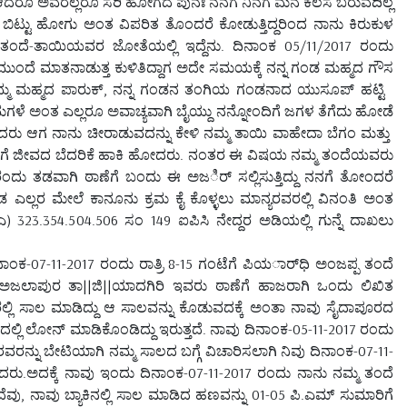
ದರೂ ಅವರೆಲ್ಲರೂ ಸರಿ ಹೋಗದೆ ಪುನಃ ನನಗೆ ನಿನಗೆ ಮನೆ ಕೆಲಸ ಬರುವದಿಲ್ಲ
ೆ ಬಿಟ್ಟು ಹೋಗು ಅಂತ ವಿಪರಿತ ತೊಂದರೆ ಕೋಡುತ್ತಿದ್ದರಿಂದ ನಾನು ಕಿರುಕುಳ
ಂದೆ-ತಾಯಿಯವರ ಜೋತೆಯಲ್ಲಿ ಇದ್ದೆನು. ದಿನಾಂಕ 05/11/2017 ರಂದು
ುಂದೆ ಮಾತನಾಡುತ್ತ ಕುಳಿತಿದ್ದಾಗ ಅದೇ ಸಮಯಕ್ಕೆ ನನ್ನ ಗಂಡ ಮಹ್ಮದ ಗೌಸ
ಮ್ಮ ಮಹ್ಮದ ಪಾರುಕ್, ನನ್ನ ಗಂಡನ ತಂಗಿಯ ಗಂಡನಾದ ಯುಸೂಪ್ ಹಟ್ಟಿ
ಮಗಳೆ ಅಂತ ಎಲ್ಲರೂ ಅವಾಚ್ಯವಾಗಿ ಬೈಯ್ದು ನನ್ನೋಂದಿಗೆ ಜಗಳ ತೆಗೆದು ಹೋಡೆ
ಿಸಿದರು ಆಗ ನಾನು ಚೀರಾಡುವದನ್ನು ಕೇಳಿ ನಮ್ಮ ತಾಯಿ ವಾಹೇದಾ ಬೆಗಂ ಮತ್ತು
 ನನಗೆ ಜೀವದ ಬೆದರಿಕೆ ಹಾಕಿ ಹೋದರು. ನಂತರ ಈ ವಿಷಯ ನಮ್ಮ ತಂದೆಯವರು
ದು ತಡವಾಗಿ ಠಾಣೆಗೆ ಬಂದು ಈ ಅಜರ್ಿ ಸಲ್ಲಿಸುತ್ತಿದ್ದು ನನಗೆ ತೋಂದರೆ
 ಎಲ್ಲರ ಮೇಲೆ ಕಾನೂನು ಕ್ರಮ ಕೈ ಕೊಳ್ಳಲು ಮಾನ್ಯರವರಲ್ಲಿ ವಿನಂತಿ ಅಂತ
23.354.504.506 ಸಂ 149 ಐಪಿಸಿ ನೇದ್ದರ ಅಡಿಯಲ್ಲಿ ಗುನ್ನೆ ದಾಖಲು
ಾಂಕ-07-11-2017 ರಂದು ರಾತ್ರಿ 8-15 ಗಂಟೆಗೆ ಪಿಯರ್ಾಧಿ ಅಂಜಪ್ಪ ತಂದೆ
ಅಜಲಾಪುರ ತಾ||ಜಿ||ಯಾದಗಿರಿ ಇವರು ಠಾಣೆಗೆ ಹಾಜರಾಗಿ ಒಂದು ಲಿಖಿತ
್ಲಿ ಸಾಲ ಮಾಡಿದ್ದು ಆ ಸಾಲವನ್ನು ಕೊಡುವದಕ್ಕೆ ಅಂತಾ ನಾವು ಸೈದಾಪೂರದ
್ಲಿ ಲೋನ್ ಮಾಡಿಕೊಂಡಿದ್ದು ಇರುತ್ತದೆ. ನಾವು ದಿನಾಂಕ-05-11-2017 ರಂದು
ರನ್ನು ಬೇಟಿಯಾಗಿ ನಮ್ಮ ಸಾಲದ ಬಗ್ಗೆ ವಿಚಾರಿಸಲಾಗಿ ನಿವು ದಿನಾಂಕ-07-11-
ಿದರು.ಅದಕ್ಕೆ ನಾವು ಇಂದು ದಿನಾಂಕ-07-11-2017 ರಂದು ನಾನು ನಮ್ಮ ತಂದೆ
ವು, ನಾವು ಬ್ಯಾಕಿನಲ್ಲಿ ಸಾಲ ಮಾಡಿದ ಹಣವನ್ನು 01-05 ಪಿ.ಎಮ್ ಸುಮಾರಿಗೆ