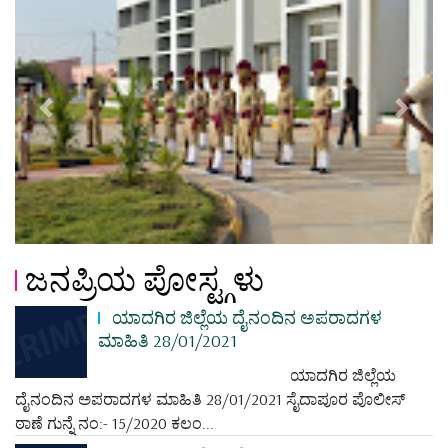
Previous
Next
ಜನಪ್ರಿಯ ಪೋಸ್ಟ್ಗಳು
ಯಾದಗಿರ ಜಿಲ್ಲೆಯ ದೈನಂದಿನ ಅಪರಾದಗಳ
ಮಾಹಿತಿ 28/01/2021
ಯಾದಗಿರ ಜಿಲ್ಲೆಯ
ದೈನಂದಿನ ಅಪರಾದಗಳ ಮಾಹಿತಿ 28/01/2021 ಸೈದಾಪೂರ ಪೊಲೀಸ್
ಠಾಣೆ ಗುನ್ನೆ ನಂ:- 15/2020 ಕಲಂ...