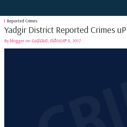
Reported Crimes
Yadgir District Reported Crimes 
By blogger on ಬುಧವಾರ, ನವೆಂಬರ್ 8, 2017