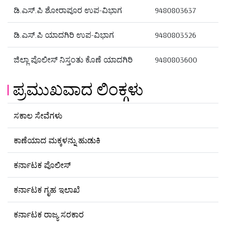
ಡಿ.ಎಸ್.ಪಿ ಶೋರಾಪೂರ ಉಪ-ವಿಭಾಗ
9480803637
ಡಿ.ಎಸ್.ಪಿ ಯಾದಗಿರಿ ಉಪ-ವಿಭಾಗ
9480803526
ಜಿಲ್ಲಾ ಪೊಲೀಸ್ ನಿಸ್ತಂತು ಕೊಣೆ ಯಾದಗಿರಿ
9480803600
ಪ್ರಮುಖವಾದ ಲಿಂಕ್ಗಳು
ಸಕಾಲ ಸೇವೆಗಳು
ಕಾಣೆಯಾದ ಮಕ್ಕಳನ್ನು ಹುಡುಕಿ
ಕರ್ನಾಟಕ ಪೊಲೀಸ್
ಕರ್ನಾಟಕ ಗೃಹ ಇಲಾಖೆ
ಕರ್ನಾಟಕ ರಾಜ್ಯ ಸರಕಾರ