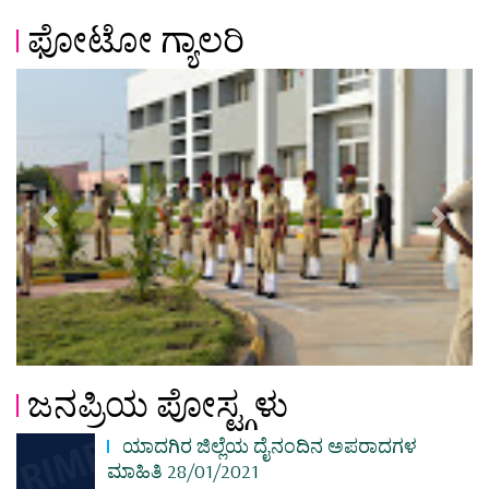
ಫೋಟೋ ಗ್ಯಾಲರಿ
Previous
Next
ಜನಪ್ರಿಯ ಪೋಸ್ಟ್ಗಳು
ಯಾದಗಿರ ಜಿಲ್ಲೆಯ ದೈನಂದಿನ ಅಪರಾದಗಳ
ಮಾಹಿತಿ 28/01/2021