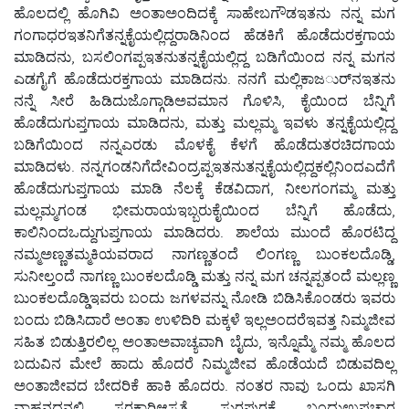
ಹೊಲದಲ್ಲಿ ಹೊಗಿವಿ ಅಂತಾಅಂದಿದಕ್ಕೆ ಸಾಹೇಬಗೌಡಇತನು ನನ್ನ ಮಗ
ಗಂಗಾಧರಇತನಿಗೆತನ್ನಕೈಯಲ್ಲಿದ್ದರಾಡಿನಿಂದ ಹೆಡಕಿಗೆ ಹೊಡೆದುರಕ್ತಗಾಯ
ಮಾಡಿದನು, ಬಸಲಿಂಗಪ್ಪಇತನುತನ್ನಕೈಯಲ್ಲಿದ್ದ ಬಡಿಗೆಯಿಂದ ನನ್ನ ಮಗನ
ಎಡಗೈಗೆ ಹೊಡೆದುರಕ್ತಗಾಯ ಮಾಡಿದನು. ನನಗೆ ಮಲ್ಲಿಕಾಜರ್ುನಇತನು
ನನ್ನೆ ಸೀರೆ ಹಿಡಿದುಜೊಗ್ಗಾಡಿಅವಮಾನ ಗೊಳಿಸಿ, ಕೈಯಿಂದ ಬೆನ್ನಿಗೆ
ಹೊಡೆದುಗುಪ್ತಗಾಯ ಮಾಡಿದನು, ಮತ್ತು ಮಲ್ಲಮ್ಮ ಇವಳು ತನ್ನಕೈಯಲ್ಲಿದ್ದ
ಬಡಿಗೆಯಿಂದ ನನ್ನಎರಡು ಮೊಳಕೈ ಕೆಳಗೆ ಹೊಡೆದುತರಚಿದಗಾಯ
ಮಾಡಿದಳು. ನನ್ನಗಂಡನಿಗೆದೇವಿಂದ್ರಪ್ಪಇತನುತನ್ನಕೈಯಲ್ಲಿದ್ದಕಲ್ಲಿನಿಂದಎದೆಗೆ
ಹೊಡೆದುಗುಪ್ತಗಾಯ ಮಾಡಿ ನೆಲಕ್ಕೆ ಕೆಡವಿದಾಗ, ನೀಲಗಂಗಮ್ಮ ಮತ್ತು
ಮಲ್ಲಮ್ಮಗಂಡ ಭೀಮರಾಯಇಬ್ಬರುಕೈಯಿಂದ ಬೆನ್ನಿಗೆ ಹೊಡೆದು,
ಕಾಲಿನಿಂದಒದ್ದುಗುಪ್ತಗಾಯ ಮಾಡಿದರು. ಶಾಲೆಯ ಮುಂದೆ ಹೊರಟಿದ್ದ
ನಮ್ಮಅಣ್ಣತಮ್ಮಕಿಯವರಾದ ನಾಗಣ್ಣತಂದೆ ಲಿಂಗಣ್ಣ ಬುಂಕಲದೊಡ್ಡಿ,
ಸುನೀಲ್ತಂದೆ ನಾಗಣ್ಣ ಬುಂಕಲದೊಡ್ಡಿ ಮತ್ತು ನನ್ನ ಮಗ ಚನ್ನಪ್ಪತಂದೆ ಮಲ್ಲಣ್ಣ
ಬುಂಕಲದೊಡ್ಡಿಇವರು ಬಂದು ಜಗಳವನ್ನು ನೋಡಿ ಬಿಡಿಸಿಕೊಂಡರು ಇವರು
ಬಂದು ಬಿಡಿಸಿದಾರೆ ಅಂತಾ ಉಳಿದಿರಿ ಮಕ್ಕಳೆ ಇಲ್ಲಅಂದರೆಇವತ್ತ ನಿಮ್ಮಜೀವ
ಸಹಿತ ಬಿಡುತ್ತಿರಲಿಲ್ಲ ಅಂತಾಅವಾಚ್ಯವಾಗಿ ಬೈದು, ಇನ್ನೊಮ್ಮೆ ನಮ್ಮ ಹೊಲದ
ಬದುವಿನ ಮೇಲೆ ಹಾದು ಹೊದರೆ ನಿಮ್ಮಜೀವ ಹೊಡೆಯದೆ ಬಿಡುವದಿಲ್ಲ
ಅಂತಾಜೀವದ ಬೇದರಿಕೆ ಹಾಕಿ ಹೊದರು. ನಂತರ ನಾವು ಒಂದು ಖಾಸಗಿ
ವಾಹನದನಲ್ಲಿ ಸರಕಾರಿಆಸ್ಪತ್ರೆ ಸುರಪುರಕ್ಕೆ ಬಂದುಉಪಚಾರ