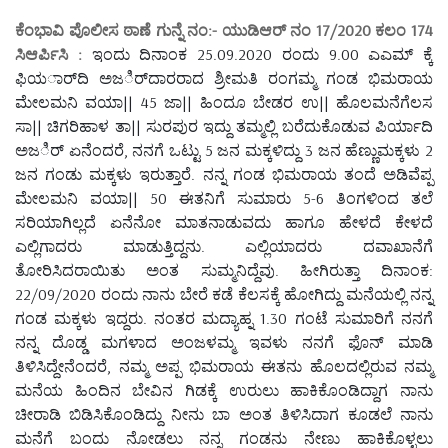
ಕೆಂಭಾವಿ ಪೊಲೀಸ ಠಾಣೆ ಗುನ್ನೆ ನಂ:- ಯುಡಿಆರ್ ನಂ 17/2020 ಕಲಂ 174
ಸಿಆರ್ಪಿಸಿ :
ಇಂದು ದಿನಾಂಕ 25.09.2020 ರಂದು 9.00 ಎಎಮ್ ಕ್ಕೆ
ಫಿಯರ್ಾದಿ ಅಜರ್ಿದಾರರಾದ ಶ್ರೀಮತಿ ರಂಗಮ್ಮ ಗಂಡ ಭಿಮರಾಯ
ಮೇಲಮನಿ ವಯಾ|| 45 ಜಾ|| ಹಿಂದೂ ಬೇಡರ ಉ|| ಹೊಲಮನೆಗೆಲಸ
ಸಾ|| ಚಿಗರಿಹಾಳ ತಾ|| ಸುರಪುರ ಇದ್ದು ತಮ್ಮಲ್ಲಿ ಬರೆದುಕೊಡುವ ಪಿರ್ಯಾದಿ
ಅಜರ್ಿ ಏನೆಂದರೆ, ನನಗೆ ಒಟ್ಟು 5 ಜನ ಮಕ್ಕಳಿದ್ದು 3 ಜನ ಹೆಣ್ಣುಮಕ್ಕಳು 2
ಜನ ಗಂಡು ಮಕ್ಕಳು ಇರುತ್ತಾರೆ. ನನ್ನ ಗಂಡ ಭಿಮರಾಯ ತಂದೆ ಅಡಿವೆಪ್ಪ
ಮೇಲಮನಿ ವಯಾ|| 50 ಈತನಿಗೆ ಸುಮಾರು 5-6 ತಿಂಗಳಿಂದ ತಲೆ
ಸರಿಯಾಗಿಲ್ಲದೆ ಏನೆನೋ ಮಾತನಾಡುವದು ಹಾಗೂ ಹೇಳದೆ ಕೇಳದೆ
ಎಲ್ಲಿಗಾದರು ಮಾಡುತ್ತಿದ್ದನು. ಎಲ್ಲಿಯಾದರು ದವಾಖಾನೆಗೆ
ತೋರಿಸಿದರಾಯಿತು ಅಂತ ಸುಮ್ಮನಿದ್ದೆವು. ಹೀಗಿರುತ್ತಾ ದಿನಾಂಕ:
22/09/2020 ರಂದು ನಾನು ಬೇರೆ ಕಡೆ ಕೆಲಸಕ್ಕೆ ಹೋಗಿದ್ದು ಮನೆಯಲ್ಲಿ ನನ್ನ
ಗಂಡ ಮಕ್ಕಳು ಇದ್ದರು. ನಂತರ ಮದ್ಯಾಹ್ನ 1.30 ಗಂಟೆ ಸುಮಾರಿಗೆ ನನಗೆ
ನನ್ನ ದೊಡ್ಡ ಮಗಳಾದ ಅಂಜಳಮ್ಮ ಇವಳು ನನಗೆ ಫೊನ್ ಮಾಡಿ
ತಿಳಿಸಿದ್ದೇನೆಂದರೆ, ನಮ್ಮ ಅಪ್ಪ ಭಿಮರಾಯ ಈತನು ಹೊಲದಲ್ಲಿರುವ ನಮ್ಮ
ಮನೆಯ ಹಿಂದಿನ ಬೇವಿನ ಗಿಡಕ್ಕೆ ಉರುಲು ಹಾಕಿಕೊಂಡಿದ್ದಾಗ ನಾನು
ಚೀರಾಡಿ ಬಿಡಿಸಿಕೊಂಡಿದ್ದು ನೀನು ಬಾ ಅಂತ ತಿಳಿಸಿದಾಗ ಕೂಡಲೆ ನಾನು
ಮನೆಗೆ ಬಂದು ನೋಡಲು ನನ್ನ ಗಂಡನು ನೇಣು ಹಾಕಿಕೊಳ್ಳಲು