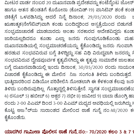
ಮೀಟರ ವಾರ್ಡ ನಂಬರ 20 ದುಖಾನವಾಡಿ ಪ್ರದೇಶವನ್ನು ಕಂಟೆನ್ಮೆಂಟ ಜೋನ್ ಎಂ
ಹಾಗೂ ಆತನ ಹೆಂಡತಿಗೆ ಕೊರೋನಾ (ಕೋವಿಡ್-19) ಪಾಸಿಟಿವ್ ಶಂಕೆ ಕಂಡು ಬಂದಿ
ಚಿಕಿತ್ಸೆಗೆ ಒಳಪಡಿಸಿದ್ದು ಆದರೆ ನಿನ್ನೆ ದಿನಾಂಕ; 29/05/2020 ರ
ಋಣಾತ್ಮಕ(ನೇಗೆಟಿವ್)ವಾಗಿ ಕಂಡು ಬಂದಿದ್ದರಿಂದ ಆಸ್ಪತ್ರೆಯಿಂದ ಬಿಡು
ಸಂಭ್ರಮಾಚಾರಣೆ ಮಾಡಬಾರದು ಅಂತಾ ಸರಕಾರದ ಆದೇಶವಿದ್ದರು ಕೂಡಾ ದುಖ
ಜಾರಿಯಲ್ಲದಿದರೂ ಕೂಡಾ ಎಲ್ಲಾ ಜನರು ಗುಂಪುಗೂಡಿಕೊಂಡು ಮಹಮ
ದುಖಾನವಾಡಿಯಲ್ಲಿ ಸಂಭ್ರಮಾಚರಣೆಯನ್ನು ಕೈಕೊಂಡಿದ್ದು ಜನರು ಗುಂಪಾ
ಹರಡುವ ಸಂಭವವಿರುವ ಬಗ್ಗೆ ತಿಳಿದ್ದಿದ್ದು ಸಹ ವಿಧಿ ವಿರುದ್ದವಾಗಿ ಜನರನ
ಸಂಭವವಿರುವ ದ್ವೇಷಪೂರ್ವಕ ಕೃತ್ಯವೆಸಗಿದ್ದು ಈ ಕೃತ್ಯವು ಸಾಮಾಜಿಕ ಜಾಲತ
ಬಗ್ಗೆ ದುಖಾನವಾಡಿಯಲ್ಲಿ ಇಂದು ದಿನಾಂಕ; 30/05/2020 ರಂದು ಸಾಯ
ವಿಚಾರಣೆ ಕೈಕೊಂಡಿದ್ದು ಈ ಮೇಲಿನ ನಿಜ ಸಂಗಂತಿ ತಿಳಿದು ಬಂದಿರುತ್ತದೆ
ಭಾತ್ಮಿದಾರರಿಂದ ವಿಡಿಯೋ ಪರಿಶೀಲಿಸಿ ನೋಡಲಾಗಿ ಈ ಕೆಳಕಂಡ ಕೆಲವು ಜನರು
ತಿಳಿದು ಬಂದಿರುವುದಿಲ್ಲ ಗೊತ್ತಾದ್ದಲ್ಲಿ ತಿಳಿಸುತ್ತೇನೆ. ಸ್ವಾಗತ ಸಂಭ್ರಮಾ
4) ರಸೂಲ್ 5) ಹಬೀಬ್ 6) ಅಕ್ಬರ 7) ನಭೀ 8) ಜಾವೀದ 9) ಬಾಬಾ ಡೊಂಗ್ರಿ ಹ
ರಂದು 2-00 ಪಿಎಮ್ ದಿಂದ 3-00 ಪಿಎಮ್ ಮಧ್ಯದ ಅವಧಿಯಲ್ಲಿ ಜರುಗಿದ್ದು 
ಕೊಟ್ಟ ಅಜರ್ಿಯ ಸಾರಾಂಶದ ಮೇಲಿಂದ ಠಾಣೆ ಗುನ್ನೆ ನಂ.48/2020 ಕಲಂ
ಕೈಕೊಂಡೆನು.
ಯಾದಗಿರ ಗ್ರಾಮೀಣ ಪೊಲೀಸ ಠಾಣೆ ಗುನ್ನೆ ನಂ:- 70/2020 ಕಲಂ 3 & 7 ಇ.ಸಿ.