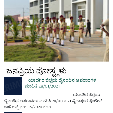
Previous
Next
ಜನಪ್ರಿಯ ಪೋಸ್ಟ್ಗಳು
ಯಾದಗಿರ ಜಿಲ್ಲೆಯ ದೈನಂದಿನ ಅಪರಾದಗಳ
ಮಾಹಿತಿ 28/01/2021
ಯಾದಗಿರ ಜಿಲ್ಲೆಯ
ದೈನಂದಿನ ಅಪರಾದಗಳ ಮಾಹಿತಿ 28/01/2021 ಸೈದಾಪೂರ ಪೊಲೀಸ್
ಠಾಣೆ ಗುನ್ನೆ ನಂ:- 15/2020 ಕಲಂ...