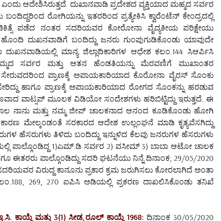
ದು ಆದೇಶಿಸಿರುತ್ತದೆ. ದುಖಾನವಾಡಿ ಪ್ರದೇಶದ ವ್ಯಕ್ತಿಯಾದ ಮಹ್ಮದ ಸರ್ವರ
ದ್ದರಿಂದ ರೋಗಿಯನ್ನು ಇತರರಿಂದ ಪ್ರತ್ಯೇಕಿಸಿ ಕ್ವಾರೆಂಟೆನ್ ಕೇಂದ್ರದಲ್ಲಿ
ಂದು ಚಿಕಿತ್ಸೆ ಪಡೆದ ನಂತರ ಸದರಿಯವರ ಕೋರೋನಾ ವೈದ್ಯಕೀಯ ಪರಿಕ್ಷೇಯು
ಗಡೆ ಹೊಂದಿ ದುಖನವಾಡಿಗೆ ಬಂದಿದ್ದು ಜನರು ಗುಂಪುಗುಡಿಕೊಂಡು ಯಾವುದೇ
ನವಾಡಿಯಲ್ಲಿ ಮಾನ್ಯ ಜಿಲ್ಲಾದಿಕಾರಿಗಳ ಆಧೇಶ ಕಲಂ.144 ಸಿಆರ್ಪಿಸಿ
್ಮದ ಸರ್ವರ ಮತ್ತು ಆತನ ಹೆಂಡತಿಯನ್ನು ಮೆರವಣಿಗೆ ಮುಖಾಂತರ
ಗಿ ಸೇರುವದರಿಂದ ಪ್ರಾಣಕ್ಕೆ ಅಪಾಯಕಾರಿಯಾದ ಕೊರೋನಾ ವೈರಸ್ ಸೊಂಕು
್ನು ಸೇರಿದ್ದು ಹಾಗೂ ಪ್ರಾಣಕ್ಕೆ ಅಪಾಯಕಾರಿಯಾದ ರೋಗದ ಸೊಂಕನ್ನು ಹರಡುವ
ಾಣವಾದ ವಾಟ್ಸಪ್ ಮೂಲಕ ವಿಡಿಯೋ ಸಂದೇಶಗಳು ಹರಿಬಿಟ್ಟಿದ್ದು ಇರುತ್ತದೆ. ಈ
ಂಕಾಲ ನಾನು ಮತ್ತು ನಮ್ಮ ಜೀಪ್ ಚಾಲಕನಾದ ಆನಂದ ಕೂಡಿಕೊಂಡು ಹೋಗಿ
. ಕಾರಣ ಮೇಲ್ಕಂಡಂತೆ ಸರಕಾರದ ಆದೇಶ ಉಲ್ಲಂಘನೆ ಮಾಡಿ ಕೃತ್ಯವೆಸಗಿದ್ದು
ಗಳ ಹೆಸರುಗಳು ತಿಳಿದು ಬಂದಿದ್ದು ಇನ್ನುಳಿದ ಕೆಲವು ಜನರುಗಳ ಹೆಸರುಗಳು
ಚಾರಣೆಯಲ್ಲಿ ಪಾಲ್ಗೊಂಡಿದ್ದ 1)ಎಮ್.ಡಿ ಸರ್ವರ 2) ವಸೀಮ್ 3) ಬಾಬಾ ಆಟೋ ಚಾಲಕ
ಾಗೂ ಈತರರು ಪಾಲ್ಗೊಂಡಿದ್ದು ಸದರಿ ಘಟನೆಯು ನಿನ್ನೆ ದಿನಾಂಕ; 29/05/2020
ಸದರಿಯವರ ವಿರುದ್ದ ಕಾನೂನು ಪ್ರಕಾರ ಕ್ರಮ ಜರುಗಿಸಲು ಕೋರಲಾಗಿದೆ ಅಂತಾ
.188, 269, 270 ಐಪಿಸಿ ಅಡಿಯಲ್ಲಿ ಪ್ರಕರಣ ದಾಖಲಿಸಿಕೊಂಡು ತನಿಖೆ
 ಕಾಯ್ದೆ ಮತ್ತು 3(1) ಸೀಡ್ಸ ರೂಲ್ ಕಾಯ್ದೆ 1968:
ದಿನಾಂಕ 30/05/2020