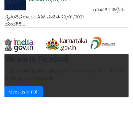
ಯಾದಗಿರ ಜಿಲ್ಲೆಯ
ದೈನಂದಿನ ಅಪರಾದಗಳ ಮಾಹಿತಿ 20/01/2021
ಯಾದಗಿರಿ...
We are in Facebook
Keep on visiting www.yadgirpolice.in for daily updates from us.
.Messege us in facebook
Meet Us in FB!!