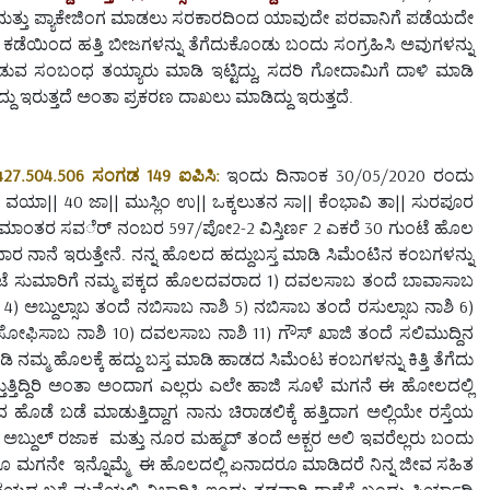
 ಮತ್ತು ಪ್ಯಾಕೇಜಿಂಗ ಮಾಡಲು ಸರಕಾರದಿಂದ ಯಾವುದೇ ಪರವಾನಿಗೆ ಪಡೆಯದೇ
ೆಯಿಂದ ಹತ್ತಿ ಬೀಜಗಳನ್ನು ತೆಗೆದುಕೊಂಡು ಬಂದು ಸಂಗ್ರಹಿಸಿ ಅವುಗಳನ್ನು
ಡುವ ಸಂಬಂಧ ತಯ್ಯಾರು ಮಾಡಿ ಇಟ್ಟಿದ್ದು, ಸದರಿ ಗೋದಾಮಿಗೆ ದಾಳಿ ಮಾಡಿ
್ದು ಇರುತ್ತದೆ ಅಂತಾ ಪ್ರಕರಣ ದಾಖಲು ಮಾಡಿದ್ದು ಇರುತ್ತದೆ.
7427.504.506 ಸಂಗಡ 149 ಐಪಿಸಿ:
ಇಂದು ದಿನಾಂಕ 30/05/2020 ರಂದು
ವಯಾ|| 40 ಜಾ|| ಮುಸ್ಲಿಂ ಉ|| ಒಕ್ಕಲುತನ ಸಾ|| ಕೆಂಭಾವಿ ತಾ|| ಸುರಪೂರ
ಸೀಮಾಂತರ ಸವರ್ೆ ನಂಬರ 597/ಪೋ2-2 ವಿಸ್ತಿರ್ಣ 2 ಎಕರೆ 30 ಗುಂಟೆ ಹೊಲ
ರ ನಾನೆ ಇರುತ್ತೇನೆ. ನನ್ನ ಹೊಲದ ಹದ್ದುಬಸ್ತ ಮಾಡಿ ಸಿಮೆಂಟಿನ ಕಂಬಗಳನ್ನು
-30 ಗಂಟೆ ಸುಮಾರಿಗೆ ನಮ್ಮ ಪಕ್ಕದ ಹೊಲದವರಾದ 1) ದವಲಸಾಬ ತಂದೆ ಬಾವಾಸಾಬ
ಿ 4) ಅಬ್ದುಲ್ಸಾಬ ತಂದೆ ನಬಿಸಾಬ ನಾಶಿ 5) ನಬಿಸಾಬ ತಂದೆ ರಸುಲ್ಸಾಬ ನಾಶಿ 6)
ಫಿಸಾಬ ನಾಶಿ 10) ದವಲಸಾಬ ನಾಶಿ 11) ಗೌಸ್ ಖಾಜಿ ತಂದೆ ಸಲಿಮುದ್ದಿನ
ನಮ್ಮ ಹೊಲಕ್ಕೆ ಹದ್ದು ಬಸ್ತ ಮಾಡಿ ಹಾಡದ ಸಿಮೆಂಟ ಕಂಬಗಳನ್ನು ಕಿತ್ತಿ ತೆಗೆದು
ತ್ತುತ್ತಿದ್ದಿರಿ ಅಂತಾ ಅಂದಾಗ ಎಲ್ಲರು ಎಲೇ ಹಾಜಿ ಸೂಳೆ ಮಗನೆ ಈ ಹೋಲದಲ್ಲಿ
ೊಡೆ ಬಡೆ ಮಾಡುತ್ತಿದ್ದಾಗ ನಾನು ಚಿರಾಡಲಿಕ್ಕೆ ಹತ್ತಿದಾಗ ಅಲ್ಲಿಯೇ ರಸ್ತೆಯ
ಬ್ದುಲ್ ರಜಾಕ ಮತ್ತು ನೂರ ಮಹ್ಮದ್ ತಂದೆ ಅಕ್ಬರ ಅಲಿ ಇವರೆಲ್ಲರು ಬಂದು
 ಮಗನೇ ಇನ್ನೊಮ್ಮೆ ಈ ಹೊಲದಲ್ಲಿ ಏನಾದರೂ ಮಾಡಿದರೆ ನಿನ್ನ ಜೀವ ಸಹಿತ
ಯದ ಬಗ್ಗೆ ಮನೆಯಲ್ಲಿ ವಿಚಾರಿಸಿ ಇಂದು ತಡವಾಗಿ ಠಾಣೆಗೆ ಬಂದು ಪಿರ್ಯಾದಿ