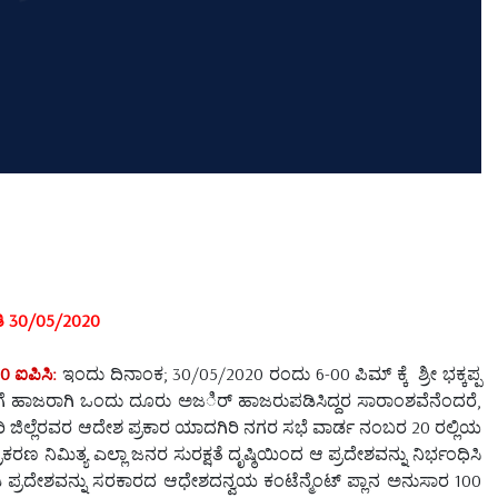
ಿ 30/05/2020
0 ಐಪಿಸಿ:
ಇಂದು ದಿನಾಂಕ; 30/05/2020 ರಂದು 6-00 ಪಿಮ್ ಕ್ಕೆ ಶ್ರೀ ಭಕ್ಕಪ್ಪ
 ಹಾಜರಾಗಿ ಒಂದು ದೂರು ಅಜರ್ಿ ಹಾಜರುಪಡಿಸಿದ್ದರ ಸಾರಾಂಶವೆನೆಂದರೆ,
ರಿ ಜಿಲ್ಲೆರವರ ಆದೇಶ ಪ್ರಕಾರ ಯಾದಗಿರಿ ನಗರ ಸಭೆ ವಾರ್ಡ ನಂಬರ 20 ರಲ್ಲಿಯ
ಣ ನಿಮಿತ್ಯ ಎಲ್ಲಾ ಜನರ ಸುರಕ್ಷತೆ ದೃಷ್ಠಿಯಿಂದ ಆ ಪ್ರದೇಶವನ್ನು ನಿರ್ಭಂಧಿಸಿ
್ರದೇಶವನ್ನು ಸರಕಾರದ ಆಧೇಶದನ್ವಯ ಕಂಟೆನ್ಮೆಂಟ್ ಪ್ಲಾನ ಅನುಸಾರ 100