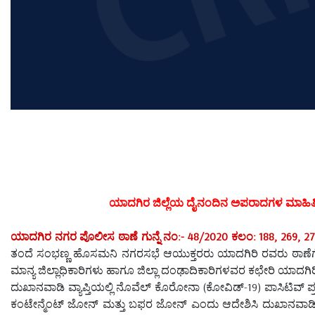
ಯಾದಗಿರ ಜಿಲ್ಲೆಯ ದೈನಂದಿನ ಅಪರಾದಗಳ ಮಾಹಿತ
ಯಾದಗಿರ ನಗರ ಪೊಲೀಸ ಠಾಣೆ ಗುನ್ನೆ ನಂ:- 48/2020 ಕಲಂ: 188, 269, 27
ತಂದೆ ಸಂಭಣ್ಣ ಹೊಸಮನಿ ನಗರಸಭೆ ಆಯುಕ್ತರರು ಯಾದಗಿರಿ ರವರು ಠಾಣೆಗೆ
ಮಾನ್ಯ ಜಿಲ್ಲಾಧಿಕಾರಿಗಳು ಹಾಗೂ ಜಿಲ್ಲಾ ದಂಢಾದಿಕಾರಿಗಳವರ ಕಛೇರಿ ಯಾದಗಿ
ದುಖಾನವಾಡಿ ವ್ಯಾಪ್ತಿಯಲ್ಲಿ ನೊವೆಲ್ ಕೊರೋನಾ (ಕೋವಿಡ್-19) ಪಾಸಿಟಿವ್ ಪ್ರಕರ
ಕಂಟೇನ್ಮೆಂಟ್ ಜೋನ್ ಮತ್ತು ಬಫರ ಜೋನ್ ಎಂದು ಆದೇಶಿಸಿ ದುಖಾನವಾಡಿ ಪ