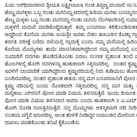
ಪಿಯರ್ಾಧಿದಾರಳಾದ ಶ್ರೀಮತಿ ಲಕ್ಷ್ಮೀಬಾಐಇ ಗಂಡ ತಿಪ್ಪಣ್ಣ ವಂದಾಲಿ ಸ
ಹೆಣ್ಣು ಮಗಕ್ಕಳು ಒಬ್ಬ ಗಂಡು ಮಗನಿದ್ದು ಅದರಲ್ಲಿ ಹಿರಿಯ ಮಗಳು ಬಸಮ್ಮನನ್
ಹೆಣ್ಣು ಮಕ್ಕಳು ಒಬ್ಬ ಗಂಡು ಮಗನಿದ್ದು ಗಂಡು ಮಗನು ಬೆಂಗಳೂರಿನಲ್ಲಿ ಸುಮಾರ
ಮಕ್ಕಳಿಗೆ ಮದುವೆ ಮಾಡಿಕೊಟ್ಟಿರುತ್ತಾರೆ. ತಮ್ಮ ಬಸವರಾಜ ತಿರಿಕೊಂಡಿರುತ
ಆದ್ದರಿಂದ ಕೊನೆಯ ಮಗಳು ಜಯಶ್ರೀ ಇವಳು ಸೆಡಂ ತಾಲೂಕಿನ ಕೊಡ್ಲಾ ಗ್ರಾಮದಲ್ಲ
ತರಗತಿ ಪರೀಕ್ಷೆ ಬರೆದು ರಜೆಯಲ್ಲಿ ಗ್ರಾಮಕ್ಕೆ ಬಂದು ನಮ್ಮ ಮನೆಯಲ್ಲಿ ಹಿ
ಕೊನೆಯ ಮೊಮ್ಮಗಳು ತಾಯಿ ಮಾನಸಿಕವಾಗಿದ್ದರಿಂದ ನಮ್ಮ ಮನೆಯಲ್ಲಿ ಬಂದು
ಸುಮಾರಿಗೆ ದನಗಳು ಹೊಡೆದುಕೊಂಡು ಬರಲು ಸಂಗಡ ಪ್ರಶಾಂತ ತಂದೆ ಮಲ್ಲ
ಹೊಲಗಳಲ್ಲಿ ಹೋಗಿ ದನಗಳನ್ನು ಹುಡುಕಲಾಗಿ ಸಿಕ್ಕಿರುವದಿಲ್ಲ. ನಂತರ ಕೃಷ್ಣ
ಇವಳಿಗೆ ಬಾಯಾರಿಕೆ ಯಾಗಿದ್ದರಿಂದ ಕೃಷ್ಣಾನದಿಯಲ್ಲಿ ನಿರು ಕುಡಿಯಲು ಹೋದಾಗ ಆ
ಬಂದಿರುವದಿಲ್ಲ. ನಂತರ ಪ್ರಶಾಂತ ಈತನು ನನ್ನ ಮಗ ಬಸವರಾಜನಿಗೆ ಪೋನ 
ಕೃಷ್ಣಾ ನದಿಯಲ್ಲಿ ಬಂದು ನೋಡಲಾಗಿ ಸಿಕ್ಕಿರುವದಿಲ್ಲ. ನನ್ನ ಮಗ ಮತ್ತು 
ಮಲ್ಲಿಕಾಜರ್ುನನಿಗೆ ಪೋನ ಮಾಡಿ ವಿಷಯ ತಿಳಿಸಿರುತ್ತೆವೆ. ಇಂದು ದಿನಾಂಕ
ಪೋನ ಮಾಡಿ ವಿಷಯ ತಿಳಿಸಿದಾಗ ಅವರು ಬಂದು ಹುಡಕಲಾಗಿ 8 ಎ.ಎಮ್ ಸುಮಾರ
ಹೋಗಿ ನೋಡಿ ಗುರುತ್ತಿಸಿರುತ್ತೆವೆ. ನನ್ನ ಮೊಮ್ಮಗಳು ಆಕಸ್ಮಿಕವಾಗಿ ನದಿ ನ
ಸಂಶಯ ವಗೈರೆ ಇರುವದಿಲ್ಲ. ಅಂತ ಹೇಳಿಕೆ ನೀಡಿದ್ದರ ಸಾರಾಂಶದ ಮೇಲಿಂದ ಠಾಣ
ದಾಖಲು ಮಾಡಿಕೊಂಡು ತನಿಖೆ ಕೈಕೊಂಡೆನು.