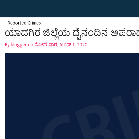
Reported Crimes
ಯಾದಗಿರ ಜಿಲ್ಲೆಯ ದೈನಂದಿನ ಅಪರಾ
By blogger on ಸೋಮವಾರ, ಜೂನ್ 1, 2020