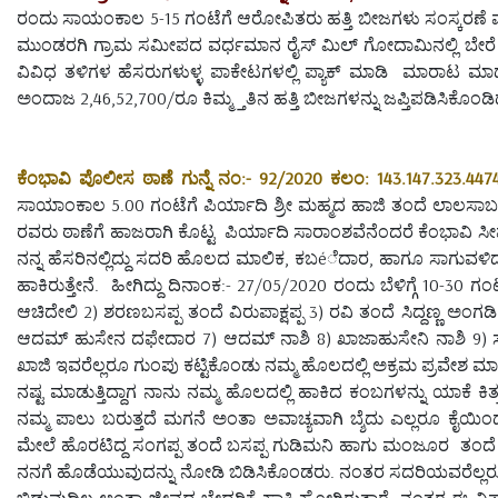
ರಂದು ಸಾಯಂಕಾಲ 5-15 ಗಂಟೆಗೆ ಆರೋಪಿತರು ಹತ್ತಿ ಬೀಜಗಳು ಸಂಸ್ಕರಣೆ
ಮುಂಡರಗಿ ಗ್ರಾಮ ಸಮೀಪದ ವರ್ಧಮಾನ ರೈಸ್ ಮಿಲ್ ಗೋದಾಮಿನಲ್ಲಿ ಬೇರೆ ಕಡ
ವಿವಿಧ ತಳಿಗಳ ಹೆಸರುಗಳುಳ್ಳ ಪಾಕೇಟಗಳಲ್ಲಿ ಪ್ಯಾಕ್ ಮಾಡಿ ಮಾರಾಟ ಮಾ
ಅಂದಾಜ 2,46,52,700/ರೂ ಕಿಮ್ಮ್ತತಿನ ಹತ್ತಿ ಬೀಜಗಳನ್ನು ಜಪ್ತಿಪಡಿಸಿಕೊಂಡಿದ
ಕೆಂಭಾವಿ ಪೊಲೀಸ ಠಾಣೆ ಗುನ್ನೆ ನಂ:- 92/2020 ಕಲಂ: 143.147.323.44
ಸಾಯಾಂಕಾಲ 5.00 ಗಂಟೆಗೆ ಪಿರ್ಯಾದಿ ಶ್ರೀ ಮಹ್ಮದ ಹಾಜಿ ತಂದೆ ಲಾಲಸಾಬ 
ರವರು ಠಾಣೆಗೆ ಹಾಜರಾಗಿ ಕೊಟ್ಟ ಪಿರ್ಯಾದಿ ಸಾರಾಂಶವೆನೆಂದರೆ ಕೆಂಭಾವಿ 
ನನ್ನ ಹೆಸರಿನಲ್ಲಿದ್ದು ಸದರಿ ಹೊಲದ ಮಾಲಿಕ, ಕಬéೆದಾರ, ಹಾಗೂ ಸಾಗುವಳಿದಾ
ಹಾಕಿರುತ್ತೇನೆ. ಹೀಗಿದ್ದು ದಿನಾಂಕ:- 27/05/2020 ರಂದು ಬೆಳಿಗ್ಗೆ 10
ಆಚಿದೇಲಿ 2) ಶರಣಬಸಪ್ಪ ತಂದೆ ವಿರುಪಾಕ್ಷಪ್ಪ 3) ರವಿ ತಂದೆ ಸಿದ್ದಣ್ಣ ಅಂಗಡ
ಆದಮ್ ಹುಸೇನ ದಫೇದಾರ 7) ಆದಮ್ ನಾಶಿ 8) ಖಾಜಾಹುಸೇನಿ ನಾಶಿ 9) ಸೋ
ಖಾಜಿ ಇವರೆಲ್ಲರೂ ಗುಂಪು ಕಟ್ಟಿಕೊಂಡು ನಮ್ಮ ಹೊಲದಲ್ಲಿ ಅಕ್ರಮ ಪ್ರವೇಶ ಮಾಡಿ 
ನಷ್ಟ ಮಾಡುತ್ತಿದ್ದಾಗ ನಾನು ನಮ್ಮ ಹೊಲದಲ್ಲಿ ಹಾಕಿದ ಕಂಬಗಳನ್ನು ಯಾಕೆ ಕಿ
ನಮ್ಮ ಪಾಲು ಬರುತ್ತದೆ ಮಗನೆ ಅಂತಾ ಅವಾಚ್ಯವಾಗಿ ಬ್ಶೆದು ಎಲ್ಲರೂ ಕೈಯಿಂದ ಹ
ಮೇಲೆ ಹೊರಟಿದ್ದ ಸಂಗಪ್ಪ ತಂದೆ ಬಸಪ್ಪ ಗುಡಿಮನಿ ಹಾಗು ಮಂಜೂರ ತಂದೆ ಅ
ನನಗೆ ಹೊಡೆಯುವುದನ್ನು ನೋಡಿ ಬಿಡಿಸಿಕೊಂಡರು. ನಂತರ ಸದರಿಯವರೆಲ್ಲರೂ
ಬಿಡುವುದಿಲ್ಲ ಅಂತಾ ಜೀವದ ಬೇದರಿಕೆ ಹಾಕಿ ಹೋಗಿರುತ್ತಾರೆ. ನಂತರ ಈ ವಿಷ