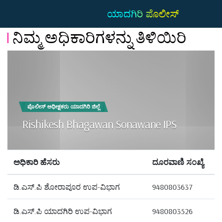
ಯಾದಗಿರಿ ಪೊಲೀಸ್
ನಿಮ್ಮ ಅಧಿಕಾರಿಗಳನ್ನು ತಿಳಿಯಿರಿ
ಪೊಲೀಸ್ ಅಧೀಕ್ಷಕರು ಯಾದಗಿರಿ ಜಿಲ್ಲೆ
Rishikesh Bhagawan Sonawane IPS
ಅಧಿಕಾರಿ ಹೆಸರು
ದೂರವಾಣಿ ಸಂಖ್ಯೆ
ಡಿ.ಎಸ್.ಪಿ ಶೋರಾಪೂರ ಉಪ-ವಿಭಾಗ
9480803637
ಡಿ.ಎಸ್.ಪಿ ಯಾದಗಿರಿ ಉಪ-ವಿಭಾಗ
9480803526