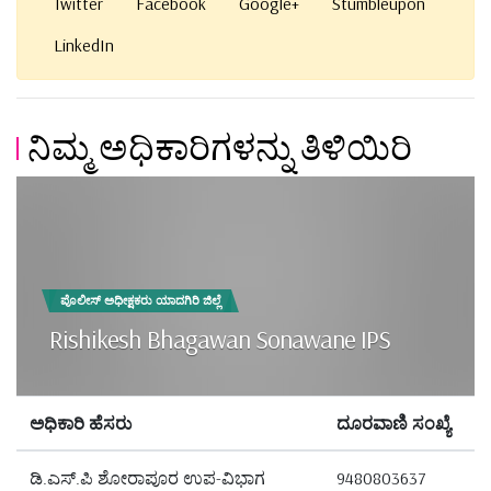
Twitter
Facebook
Google+
Stumbleupon
LinkedIn
ನಿಮ್ಮ ಅಧಿಕಾರಿಗಳನ್ನು ತಿಳಿಯಿರಿ
ಪೊಲೀಸ್ ಅಧೀಕ್ಷಕರು ಯಾದಗಿರಿ ಜಿಲ್ಲೆ
Rishikesh Bhagawan Sonawane IPS
ಅಧಿಕಾರಿ ಹೆಸರು
ದೂರವಾಣಿ ಸಂಖ್ಯೆ
ಡಿ.ಎಸ್.ಪಿ ಶೋರಾಪೂರ ಉಪ-ವಿಭಾಗ
9480803637