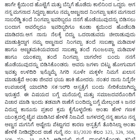
ಹಾಗೇ ಕೈಯಿಂದ ಹೊಟ್ಟೆಗೆ ಮತ್ತು ಬೆನ್ನಿಗೆ ಹೊಡೆದು ಕಾಲಿನಿಂದ ಒದ್ದರು. ಆಗ
ನನ್ನ ಮಗನಾದ ಸಿದ್ದಪ್ಪಾ ಹಾಗೂ ನಮ್ಮ ಅಣ್ಣನಾದ ನಿಂಗಪ್ಪಾ ಇತನ ಮಗನಾದ
ಸಾಬರೆಡ್ಡಿ ತಂದೆ ನಿಂಗಪ್ಪಾ ಇವರಿಬ್ಬರೂ ನನಗೆ ಹೊಡೆಯುವುದನ್ನು ಬಿಡಿಸಲು
ಬಂದಾಗ ಅವರೆಲ್ಲರೂ ಇವರಿಬ್ಬರಿಗೂ ಕೂಡಾ ಕ್ಯಯಿಂದ ಹೊಡೆಬಡಿ
ಮಾಡಿದರು.ಆಗ ನಾನು ನೆಲಕ್ಕೆ ಬಿದ್ದು ಒದರಾಡುವದು ಚೀರಾಡುವುದು
ಮಾಡುತ್ತಿದ್ದಾಗ ನಮ್ಮ ಅಣ್ಣನಾದ ನಿಂಗಪ್ಪಾ ತಂದೆ ಸಾಬಣ್ಣಾ ಮಡಿವಾಳ
ಹಾಗೂ ಅಣ್ಣತಮಕಿಯವರಾದ ಸಾಬಣ್ಣಾ ತಂದೆ ಗುಂಜಲಪ್ಪಾ ಮಡಿವಾಳ
ಹಾಗೂ ಯಂಕಪ್ಪಾ ತಂದೆ ನಿಂಗಪ್ಪಾ ಬಾಗಲೇರ ಬಂದು ನನಗೆ
ಹೊಡೆಯುವುದನ್ನು ಬಿಡಿಸಿಕೊಂಡರು. ಅವರು ಜಗಳಾ ಬಿಟ್ಟು ಹೋಗುವಾಗ
ಇವತ್ತು ಉಳಿದಿರಿ ಇನ್ನೊಮ್ಮೆ ಸಿಗರಿ ಸೂಳೇ ಮಕ್ಕಳೇ ನಿಮಗೆ ಖಲಾಸ
ಮಾಡುತ್ತೆವೆ ಅಂತಾ ಜೀವದ ಭಯ ಹಾಕಿ ಹೋದರು. ನಂತರ ನಾನು ನಿನ್ನೆನೇ
ಉಪಚಾರಕ್ಕೆ ಯಾದಗಿರಿ ಸಕರ್ಾರಿ ಆಸ್ಪತ್ರೆಗೆ ಬಂದು ಸೇರಿಕೆಯಾಗಿದ್ದು
ಇರುತ್ತದೆ. ಈ ವಿಷಯದ ಬಗ್ಗೆ ಮನೆಯಲ್ಲಿ ಮತ್ತು ಸಮಾಜದವರೊಂದಿಗೆ
ವಿಚಾರ ಮಾಡಿ ಇಂದು ತಡವಾಗಿ ಠಾಣೆಗೆ ಬಂದಿದ್ದು ಬಗ್ಗೆ ಮೇಲ್ಕಂಡ 4 ಜನರ
ವಿರುದ್ದ ಕಾನೂನು ಪ್ರಕಾರ ಕ್ರಮ ಕೈಗೊಳ್ಳಬೇಕು ಅಂತಾ ಹೇಳಿ ಗಣಕ
ಯಂತ್ರದಲ್ಲಿ ಟೈಪ ಮಾಡಿಸಿದ ಹೇಳಿಕೆ ನಿಜವಿದೆ. ಜಗಳದಲ್ಲಿ ನನ್ನ ಹಾಗೂ ನನ್ನ
ಅಣ್ಣನ ಮಗನಿಗೆ ಅಷ್ಟೇನು ಪೆಟ್ಟಾಗದ ಕಾರಣ ಆಸ್ಪತ್ರೆಗೆ ತೊರಿಸಿಲ್ಲಾ ಅಂತಾ
ಹೇಳಿಕೆ ನೀಡಿದ್ದರಿಂದ ಠಾಣೆ ಗುನ್ನೆ ನಂ: 83/2020 ಕಲಂ 323, 324, 504,
506 ಸಂ: 34 ಐಪಿಸಿ ಅಡಿಯಲ್ಲಿ ಗುನ್ನೆ ದಾಖಲಿಸಿಕೊಂಡು ತನಿಖೆ