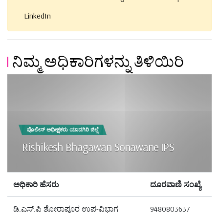
LinkedIn
ನಿಮ್ಮ ಅಧಿಕಾರಿಗಳನ್ನು ತಿಳಿಯಿರಿ
ಪೊಲೀಸ್ ಅಧೀಕ್ಷಕರು ಯಾದಗಿರಿ ಜಿಲ್ಲೆ
Rishikesh Bhagawan Sonawane IPS
ಅಧಿಕಾರಿ ಹೆಸರು
ದೂರವಾಣಿ ಸಂಖ್ಯೆ
ಡಿ.ಎಸ್.ಪಿ ಶೋರಾಪೂರ ಉಪ-ವಿಭಾಗ
9480803637