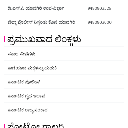
ಡಿ.ಎಸ್.ಪಿ ಯಾದಗಿರಿ ಉಪ-ವಿಭಾಗ
9480803526
ಜಿಲ್ಲಾ ಪೊಲೀಸ್ ನಿಸ್ತಂತು ಕೊಣೆ ಯಾದಗಿರಿ
9480803600
ಪ್ರಮುಖವಾದ ಲಿಂಕ್ಗಳು
ಸಕಾಲ ಸೇವೆಗಳು
ಕಾಣೆಯಾದ ಮಕ್ಕಳನ್ನು ಹುಡುಕಿ
ಕರ್ನಾಟಕ ಪೊಲೀಸ್
ಕರ್ನಾಟಕ ಗೃಹ ಇಲಾಖೆ
ಕರ್ನಾಟಕ ರಾಜ್ಯ ಸರಕಾರ
ಫೋಟೋ ಗ್ಯಾಲರಿ