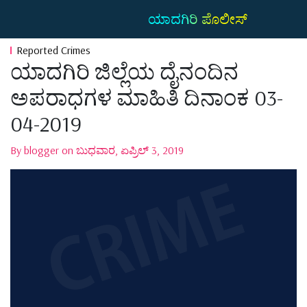
ಯಾದಗಿರಿ ಪೊಲೀಸ್
Reported Crimes
ಯಾದಗಿರಿ ಜಿಲ್ಲೆಯ ದೈನಂದಿನ
ಅಪರಾಧಗಳ ಮಾಹಿತಿ ದಿನಾಂಕ 03-
04-2019
By blogger on ಬುಧವಾರ, ಏಪ್ರಿಲ್ 3, 2019