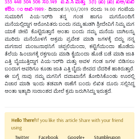
355 448 504 506 ಸಂ.149 ಐ.ಪಿ.ಸಿ ಮತ್ತು 3(1) (ಖ) (ಖ) ಖಅ/ಖಖಿ
ಕಔಂ. ಂಅಖಿ-1989
:- ದಿನಾಂಕ:31/03/2019 ರಂದು 14.00 ಗಂಟೆಯ
ಸುಮಾರಿಗೆ ಪಿಯರ್ಾದಿ ತನ್ನ ಗಂಡ ಹಾಗೂ ಮಗನೊಂದಿಗೆ
ಮನೆಯಲ್ಲಿದ್ದಾಗ ಆರೋಪಿತರು ಬಂದು ನಮ್ಮ ಹುಡಗಿ ಶ್ರೀದೇವಿಗೆ ನಿಮ್ಮ ಮಗ
ಯಾಕೆ ಚೀಟಿ ಕೊಟ್ಟಿರುತ್ತಾನೆ ಅಂತಾ ಬಂದು ನಮ್ಮ ಮನೆಯ ಬಾಗಿಲನ್ನು
ಮುರಿದು ಮನೆಯೊಳಗೆ ಅಕ್ರಮ ಪ್ರವೇಶ ಮಾಡಿ ಜಗಳಕ್ಕೆ ಬಿದ್ದು ನನ್ನ
ಮಗನಾದ ಮಂಜುನಾಥನಿಗೆ ಚಪ್ಪಲಿಯಿಂದಾ, ಕಟ್ಟಿಗೆಯಿಂದಾ ಹೊಡೆದು
ತೆಲೆಯ ಹಿಂಬಾಗಕ್ಕೆ ರಕ್ತಗಾಯ ಮಾಡಿ ಕೈಯಿಂದಾ ಹೊಡೆ ಬಡೆ ಮಾಡಿ ಜಾತಿ
ಎತ್ತಿ ಬೈಯುತ್ತಿದ್ದಾಗ ಪಿಯರ್ಾದಿ ಮತ್ತು ಅವಳ ಗಂಡ ಜಗಳ ಬಿಡಿಸಲು
ಬಂದಾಗ ಅವರಿಗೂ ಕೂಡಾ ಜಾತಿ ಎತ್ತಿ ಬೈದು ಜೀವದ ಬೆದರಿಕೆ ಹಾಕಿರುತ್ತಾರೆ.
ಈ ಬಗ್ಗೆ ನಾವು ನಮ್ಮ ಮಗನಿಗೆ ದವಾಖಾನೆಗೆ ತೋರಿಸಿಕೊಂಡು ಊರಲ್ಲಿ
ವಿಚಾರ ಮಾಡಿ ಇಂದು ತಡವಾಗಿ ಠಾಣೆಗೆ ಬಂದು ಲಿಖಿತ ದೂರು ಸಲ್ಲಿಸಿದ್ದ
ಅಂತಾ ಇತ್ಯಾದಿ ಸಾರಾಂಶದ ಮೇಲೆ ಕ್ರಮ ಜರುಗಿಸಿದ್ದು ಇರುತ್ತದೆ.
Hello There!
If you like this article Share with your friend
using
Twitter
Facebook
Google+
Stumbleupon