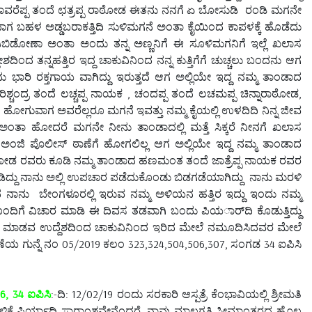
 ಥಾವರೆಪ್ಪ ತಂದೆ ಛತ್ರಪ್ಪ ರಾಠೋಡ ಈತನು ನನಗೆ ಏ ಬೋಸುಡಿ ರಂಡಿ ಮಗನೇ
ಗ ಬಹಳ ಅಡ್ಡಬರಾಕತ್ತಿದಿ ಸುಳಿಮಗನೆ ಅಂತಾ ಕೈಯಿಂದ ಕಾಪಳಕ್ಕೆ ಹೊಡೆದು
ಡಿಬಿಡೋಣಾ ಅಂತಾ ಅಂದು ತನ್ನ ಅಣ್ಣನಿಗೆ ಈ ಸೂಳಿಮಗನಿಗೆ ಇಲ್ಲೆ ಖಲಾಸ
ತನ್ನಹತ್ತಿರ ಇದ್ದ ಚಾಕುವಿನಿಂದ ನನ್ನ ಕುತ್ತಿಗೆಗೆ ಚುಚ್ಚಲು ಬಂದನು ಆಗ
 ಭಾರಿ ರಕ್ತಗಾಯ ವಾಗಿದ್ದು ಇರುತ್ತದೆ ಆಗ ಅಲ್ಲಿಯೇ ಇದ್ದ ನಮ್ಮ ತಾಂಡಾದ
ಶ್ಚಂದ್ರ ತಂದೆ ಲಚ್ಚಪ್ಪ ನಾಯಕ , ಚಂದಪ್ಪ ತಂದೆ ಲಚಮಪ್ಪ ಚಿನ್ನಾರಾಠೋಡ,
 ಹೋಗುವಾಗ ಅವರೆಲ್ಲರೂ ಮಗನೆ ಇವತ್ತು ನಮ್ಮ ಕೈಯಲ್ಲಿ ಉಳದಿದಿ ನಿನ್ನ ಜೀವ
 ಅಂತಾ ಹೋದರೆ ಮಗನೇ ನೀನು ತಾಂಡಾದಲ್ಲಿ ಮತ್ತೆ ಸಿಕ್ಕರೆ ನೀನಗೆ ಖಲಾಸ
ಿ ಪೊಲೀಸ್ ಠಾಣೆಗೆ ಹೋಗಲಿಲ್ಲ ಆಗ ಅಲ್ಲಿಯೇ ಇದ್ದ ನಮ್ಮ ತಾಂಡಾದ
ೋಡ ರವರು ಕೂಡಿ ನಮ್ಮ ತಾಂಡಾದ ಹಣಮಂತ ತಂದೆ ಜಾತ್ರೆಪ್ಪ ನಾಯಕ ರವರ
 ಮಾಡಿದ್ದು ನಾನು ಅಲ್ಲಿ ಉಪಚಾರ ಪಡೆದುಕೊಂಡು ಬಿಡಗಡೆಯಾಗಿದ್ದು ನಾನು ಮರಳಿ
ದ ನಾನು ಬೇಂಗಳೂರಲ್ಲಿ ಇರುವ ನಮ್ಮ ಅಳಿಯನ ಹತ್ತಿರ ಇದ್ದು ಇಂದು ನಮ್ಮ
ೊಂದಿಗೆ ವಿಚಾರ ಮಾಡಿ ಈ ದಿವಸ ತಡವಾಗಿ ಬಂದು ಪಿಯರ್ಾದಿ ಕೊಡುತ್ತಿದ್ದು
ೆ ಮಾಡವ ಉದ್ದೆಶದಿಂದ ಚಾಕುವಿನಿಂದ ಇರಿದ ಮೇಲೆ ನಮೂದಿಸಿದವರ ಮೇಲೆ
ೆಯ ಗುನ್ನೆ ನಂ 05/2019 ಕಲಂ 323,324,504,506,307, ಸಂಗಡ 34 ಐಪಿಸಿ
6, 34 ಐಪಿಸಿ
:-ದಿ: 12/02/19 ರಂದು ಸರಕಾರಿ ಆಸ್ಪತ್ರೆ ಕೆಂಭಾವಿಯಲ್ಲಿ ಶ್ರೀಮತಿ
ಹೇಳಿಕೆ ಪಿರ್ಯಾದಿ ಸಾರಾಂಶವೇನೆಂದರೆ, ನಾವು ಮಾಲಗತ್ತಿ ಸೀಮಾಂತರದ ಹೊಲ