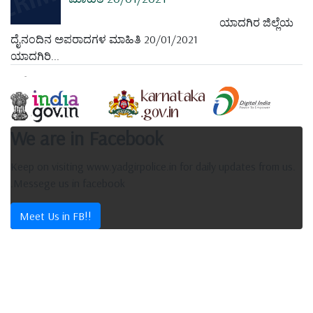
ಯಾದಗಿರ ಜಿಲ್ಲೆಯ
ದೈನಂದಿನ ಅಪರಾದಗಳ ಮಾಹಿತಿ 20/01/2021
ಯಾದಗಿರಿ...
We are in Facebook
Keep on visiting www.yadgirpolice.in for daily updates from us.
.Messege us in facebook
Meet Us in FB!!