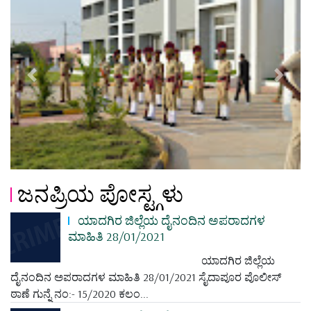
Previous
Next
ಜನಪ್ರಿಯ ಪೋಸ್ಟ್ಗಳು
ಯಾದಗಿರ ಜಿಲ್ಲೆಯ ದೈನಂದಿನ ಅಪರಾದಗಳ
ಮಾಹಿತಿ 28/01/2021
ಯಾದಗಿರ ಜಿಲ್ಲೆಯ
ದೈನಂದಿನ ಅಪರಾದಗಳ ಮಾಹಿತಿ 28/01/2021 ಸೈದಾಪೂರ ಪೊಲೀಸ್
ಠಾಣೆ ಗುನ್ನೆ ನಂ:- 15/2020 ಕಲಂ...