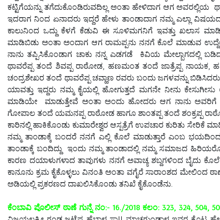
ಕಟ್ಟಿಗೆಯನ್ನು ತಗೆದುಕೊಂಡಿರುವದಿಲ್ಲ ಅಂತಾ ಹೇಳಿದಾಗ ಆಗ ಅವರಲ್ಲಿಯ
ಇದರಾಗ ನಿಂದ ಏನಾದರು ಇದ್ದರೆ ಹೇಳು ತಾಂಡಾದಾಗ ನಮ್ಮ ಎಲ್ಲಾ ವಿಷಯದಾ
ಕಾಲುನಿಂದ ಒದ್ದು ಕೆಳಗೆ ಕೆಡುವಿ ಈ ಸೂಳಿಮಗನಿಗೆ ಇವತ್ತು ಖಲಾಸ ಮಾ
ಮಾಡಿಬಿಡು ಅಂತಾ ಅಂದಾಗ ಆಗ ರಾಮಪ್ಪನು ನನಗೆ ಕೊಲೆ ಮಾಡುವ ಉದ್ದೇಶದಿಂದ 
ನಾನು ತಪ್ಪಿಸಿಕೊಂಡಾಗ ಚಾಕು ನನ್ನ ಎಡಗಡೆ ಕಿವಿಯ ಮೇಲ್ಬಾಗದಲ್ಲಿ ಬಡಿದು
ಥಾವರೆಪ್ಪ ತಂದೆ ಶಿವಪ್ಪ ರಾಠೋಡ, ಹಣಮಂತ ತಂದೆ ಜಾತ್ರೆಪ್ಪ ನಾಯಕ, ಹರಿ
ಚಂದ್ರಶೇಖರ ತಂದೆ ಥಾವರೆಪ್ಪ ಚವ್ಹಾಣ ರವರು ಬಂದು ಜಗಳವನ್ನು ಬಿಡಿಸಿದರು
ಯಾವತ್ತು ಇದ್ದರು ನಮ್ಮ ಕೈಯಲ್ಲಿ ಹೋಗುತ್ತದೆ ಮಗನೇ ನೀನು ಕೇಸುಗೀಸು
ಮಾಡಿಯೇ ಮಾಡುತ್ತೇವೆ ಅಂತಾ ಅಂದು ಹೋದರು ಆಗ ನಾನು ಅವರಿಗೆ ಅಂಜ
ಗೋಪಾಲ ತಂದೆ ಯಮನಪ್ಪ ರಾಠೋಡ ಹಾಗೂ ಶಾಂತಪ್ಪ ತಂದೆ ಶಂಕ್ರಪ್ಪ ರಾಠ
ಕಾರಿನಲ್ಲಿ ಹಾಕಿಕೊಂಡು ಕುಮಾರೇಶ್ವರ ಆಸ್ಪತ್ರೆಗೆ ಉಪಚಾರ ಕುರಿತು ಸೇರಿಕೆ
ನಮ್ಮ ತಾಂಡಾಕ್ಕೆ ಬಂದರೆ ನನಗೆ ಎಲ್ಲಿ ಕೊಲೆ ಮಾಡುತ್ತಾರೆ ಎಂಬ ಭಯದಿಂ
ತಾಂಡಾಕ್ಕೆ ಬಂದಿದ್ದು ಇಂದು ನಮ್ಮ ತಾಂಡಾದಲ್ಲಿ ನಮ್ಮ ಸಮಾಜದ ಹಿರಿಯರ
ಕಾರಣ ದಯಾಳುಗಳಾದ ತಾವುಗಳು ನನಗೆ ಅವಾಚ್ಯ ಶಬ್ದಗಳಿಂದ ಬೈದು ಕೊಲ
ಕಾನೂನು ಕ್ರಮ ಕೈಕೊಳ್ಳಲು ವಿನಂತಿ ಅಂತಾ ವಗೈರೆ ಸಾರಾಂಶದ ಮೇಲಿಂದ ಠಾಣ
ಅಡಿಯಲ್ಲಿ ಪ್ರಕರಣದ ದಾಖಲಿಸಿಕೊಂಡು ತನಿಖೆ ಕೈಕೊಂಡೆನು.
ಕೆಂಬಾವಿ ಪೊಲೀಸ್ ಠಾಣೆ ಗುನ್ನೆ ನಂ:- 16./2018 ಕಲಂ: 323, 324, 504, 50
ವಿಜಯಲಕ್ಷ್ಮೀ ಗಂಡ ಜಟ್ಟೆಪ್ಪ ಹೆಬ್ಬಾಳ ಸಾ|| ಮಾಚಗುಂಡಾಳ ಇವರ ಕೊಟ್ಟ 