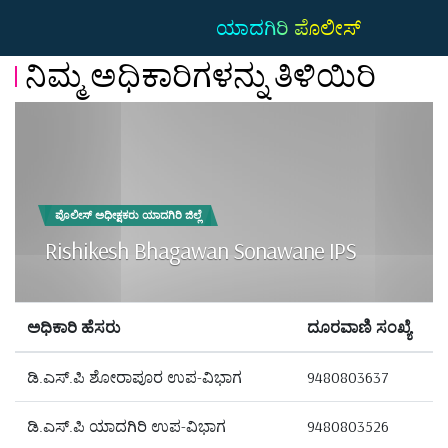
ಯಾದಗಿರಿ ಪೊಲೀಸ್
ನಿಮ್ಮ ಅಧಿಕಾರಿಗಳನ್ನು ತಿಳಿಯಿರಿ
ಪೊಲೀಸ್ ಅಧೀಕ್ಷಕರು ಯಾದಗಿರಿ ಜಿಲ್ಲೆ
Rishikesh Bhagawan Sonawane IPS
ಅಧಿಕಾರಿ ಹೆಸರು
ದೂರವಾಣಿ ಸಂಖ್ಯೆ
ಡಿ.ಎಸ್.ಪಿ ಶೋರಾಪೂರ ಉಪ-ವಿಭಾಗ
9480803637
ಡಿ.ಎಸ್.ಪಿ ಯಾದಗಿರಿ ಉಪ-ವಿಭಾಗ
9480803526