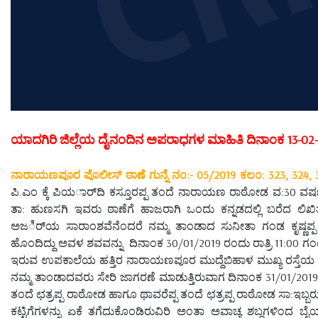
ಯಾದಗಿರಿ ಜಿಲ್ಲೆಯ ದೈನಂದಿನ ಅಪರಾಧಗಳ ಮಾಹಿತಿ ದಿನಾಂಕ 13-02
ನಾರಾಯಣಪೂರ ಪೊಲೀಸ್ ಠಾಣೆ ಗುನ್ನೆ ನಂ:- 05/2019 ಕಲಂ: 323, 324, 
ಪಿ.ಎಂ ಕ್ಕೆ ಪಿಯರ್ಾದಿ ಕಸ್ತೂರಪ್ಪ ತಂದೆ ನಾರಾಯಣ ರಾಠೋಡ ವ:30 ವ
ತಾ: ಹುಣಸಗಿ ಇವರು ಠಾಣೆಗೆ ಹಾಜರಾಗಿ ಒಂದು ಕನ್ನಡದಲ್ಲಿ ಬರೆದ ಲ
ಅಜರ್ಿಯ ಸಾರಾಂಶವೆನೆಂದರೆ ನಮ್ಮ ತಾಂಡಾದ ಸುನೀತಾ ಗಂಡ ಕೃಷ್ಣಪ
ಹೊಂದಿದ್ದು ಅವಳ ಶವವನ್ನು ದಿನಾಂಕ 30/01/2019 ರಂದು ರಾತ್ರಿ 11:00 ಗಂಟ
ಇರುವ ಉಪಕಾಲೆಯ ಹತ್ತಿರ ನಾರಾಯಣಪೂರ ಮುದ್ದೆಬಿಹಾಳ ಮುಖ್ಯ ರಸ್ತೆಯ ಪಕ್ಕದಲ್
ನಮ್ಮ ತಾಂಡಾದವರು ಸೇರಿ ಜಾಗರಣೆ ಮಾಡುತ್ತಿರುವಾಗ ದಿನಾಂಕ 31/01/20
ತಂದೆ ಛತ್ರಪ್ಪ ರಾಠೋಡ ಹಾಗೂ ಥಾವರೆಪ್ಪ ತಂದೆ ಛತ್ರಪ್ಪ ರಾಠೋಡ ಸಾ:ಇಬ
ಕಟ್ಟಿಗೆಗಳನ್ನು ಏಕೆ ತಗೆದುಕೊಂಡಿರುವಿರಿ ಅಂತಾ ಅವಾಚ್ಯ ಶಬ್ದಗಳಿಂದ ಬೈ