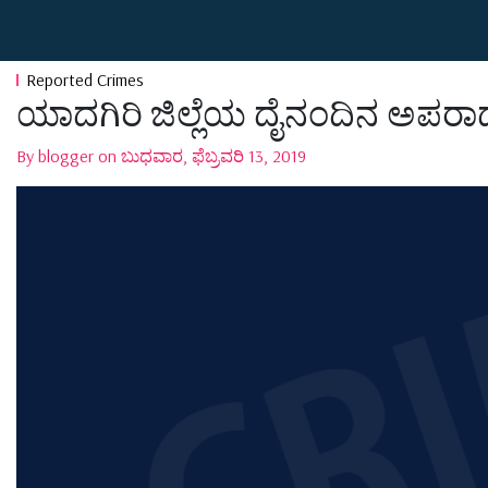
Reported Crimes
ಯಾದಗಿರಿ ಜಿಲ್ಲೆಯ ದೈನಂದಿನ ಅಪರಾಧ
By blogger on ಬುಧವಾರ, ಫೆಬ್ರವರಿ 13, 2019