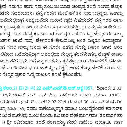
ತೇವೆ. ನಮಗೂ ಹಾಗು ನಮ್ಮ ಸಂಬಂದಿಯಾದ ಚಂದ್ರಪ್ಪ ತಂದೆ ನಿಂಗಪ್ಪ ಹೆಬ್ಬಾಳ
ು ಸದರಿಯವನು ನನ್ನ ಗಂಡನ ಮೇಲೆ ಹಗೆತನ ಸಾದಿಸುತ್ತಿದ್ದನು. ಹೀಗಿದ್ದು
ಮನೆಯಲ್ಲಿದ್ದಾಗ ನಮ್ಮ ಮನೆಯ ಮುಂದೆ ಪ್ಲಾಟ ವಿಷಯದಲ್ಲಿ ನನ್ನ ಗಂಡ ಹಾಗು
ಣ್ಣ ರುಕ್ಮಾಪೂರ ಎಲ್ಲರೂ ಕುಳಿತು ನ್ಯಾಯ ಮಾಡುತ್ತಿದ್ದಾಗ ನಮ್ಮ ಸಂಬಂದಿಕರಾದ
3] ನಿಂಗವ್ವ ಗಂಡ ಪರಪ್ಪ ಕುಂಬಾರ 4] ಸಾಬವ್ವ ಗಂಡ ನಿಂಗಪ್ಪ ಹೆಬ್ಬಾಳ ಈ ನಾಲ್ಕು
ಬಹಾಳ ಆಗಿದೆ ನಾವು ಹೇಳಿದಂತೆ ಕೇಳುವದಿಲ್ಲ ಅಂತ ಎಲ್ಲರೂ ಅವಾಚ್ಯವಾಗಿ
ಅಂದಾಗ ಸದರ ನಾಲ್ಕು ಜನರು ಈ ಸೂಳೇ ಮಗನ ಸೊಕ್ಕು ಬಹಾಳ ಆಗಿದೆ ಅಂತ
ಲಿನಿಂದ ಒದೆಯುತ್ತಿದ್ದಾಗ ಅವರಲ್ಲಿಯ ಮಲ್ಲಪ್ಪ ತಂದೆ ನಿಂಗಪ್ಪ ಹೆಬ್ಬಾಳ ಈತನು
ತಗಾಯ ಪಡಿಸಿದನು. ಆಗ ನನ್ನ ಗಂಡನು ಸತ್ತೆನೆಪ್ಪೋ ಅಂತ ಚೀರಾಡಲಿಕ್ಕೆ ಹತ್ತಿದಾಗ
ೆ ಮಾಡಿ ಜೀವ ಭಯ ಹಾಕಿದ್ದು ಇರುತ್ತದೆ ಅಂತ ಕೊಟ್ಟ ಹೇಳಿಕೆ ಸಾರಾಂಶದ
ನೇದ್ದರ ಪ್ರಕಾರ ಗುನ್ನೆ ದಾಖಲಿಸಿ ತನಿಖೆ ಕೈಕೊಂಡೆನು.
ು ಕಲಂ.21 (3) 21 (4) 22 ಎಮ್.ಎಮ್.ಡಿ.ಆರ್.ಆಕ್ಟ 1957
:- ದಿನಾಂಕ:12-02-
ುವಾಗ ಶ್ರೀ ಆನಂದರಾವ್ ಎಸ್ ಎನ್ ಪಿ.ಐ ಸಾಹೇಬರು ಒಂದು ಮರಳು ತುಂಬಿದ
ಾಂಶವೆನೆಂದರೆ ಇಂದು ದಿನಾಂಕ:12-02-2019 ರಂದು 5-00 ಎ.ಎಮ್ ಸುಮಾರಿಗೆ
 ಸಿಪಿಸಿ-235, ರವರು ಠಾಣೆಯಲ್ಲಿದ್ದಾಗ ಮಾಹಿತಿ ಬಂದಿದ್ದೆನೆಂದರೆ ಕನರ್ಾಳ
ಳ್ಳತನದಿಂದ ಮರಳನ್ನು ತುಂಬಿಕೊಂಡು ಕುಂಬಾರ ಪೇಠ ಮಾರ್ಗವಾಗಿ ತಳವಾರಗೇರಾ
ಚರಾದ 1) ಶ್ರೀ ರವಿಕುಮಾರ ತಂದೆ ಶರಣಯ್ಯಾ ಮಾಲಿ ಪಾಟೀಲ ವಯಾ:28 ವರ್ಷ