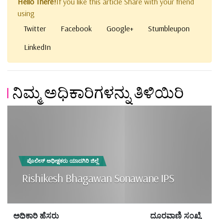
Hello There!
If you like this article Share with your friend
using
Twitter
Facebook
Google+
Stumbleupon
LinkedIn
ನಿಮ್ಮ ಅಧಿಕಾರಿಗಳನ್ನು ತಿಳಿಯಿರಿ
ಪೊಲೀಸ್ ಅಧೀಕ್ಷಕರು ಯಾದಗಿರಿ ಜಿಲ್ಲೆ
Rishikesh Bhagawan Sonawane IPS
ಅಧಿಕಾರಿ ಹೆಸರು
ದೂರವಾಣಿ ಸಂಖ್ಯೆ