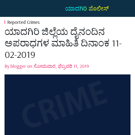
ಯಾದಗಿರಿ ಪೊಲೀಸ್
Reported Crimes
ಯಾದಗಿರಿ ಜಿಲ್ಲೆಯ ದೈನಂದಿನ
ಅಪರಾಧಗಳ ಮಾಹಿತಿ ದಿನಾಂಕ 11-
02-2019
By blogger on ಸೋಮವಾರ, ಫೆಬ್ರವರಿ 11, 2019