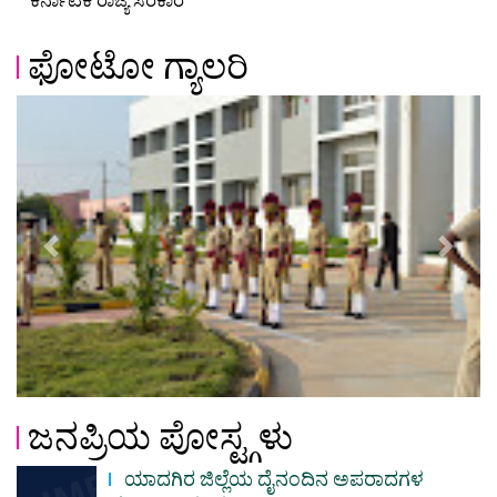
ಫೋಟೋ ಗ್ಯಾಲರಿ
Previous
Next
ಜನಪ್ರಿಯ ಪೋಸ್ಟ್ಗಳು
ಯಾದಗಿರ ಜಿಲ್ಲೆಯ ದೈನಂದಿನ ಅಪರಾದಗಳ