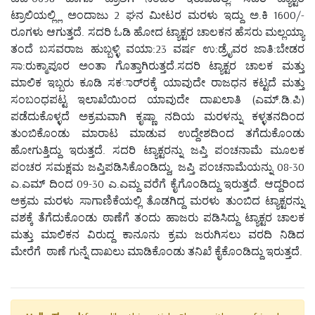
ಟ್ರಾಲಿಯಲ್ಲ್ಲಿ ಅಂದಾಜು 2 ಘನ ಮೀಟರ ಮರಳು ಇದ್ದು ಅ.ಕಿ 1600/-
ರೂಗಳು ಆಗುತ್ತದೆ. ಸದರಿ ಓಡಿ ಹೋದ ಟ್ಯಾಕ್ಟರ ಚಾಲಕನ ಹೆಸರು ಮಲ್ಲಯ್ಯಾ
ತಂದೆ ಬಸವರಾಜ ಹುಬ್ಬಳ್ಳಿ ವಯಾ:23 ವರ್ಷ ಉ:ಡ್ರೈವರ ಜಾತಿ:ಬೇಡರ
ಸಾ:ರುಕ್ಮಾಪೂರ ಅಂತಾ ಗೊತ್ತಾಗಿರುತ್ತದೆ.ಸದರಿ ಟ್ಯಾಕ್ಟರ ಚಾಲಕ ಮತ್ತು
ಮಾಲಿಕ ಇಬ್ಬರು ಕೂಡಿ ಸಕರ್ಾರಕ್ಕೆ ಯಾವುದೇ ರಾಜಧನ ಕಟ್ಟದೆ ಮತ್ತು
ಸಂಬಂಧಪಟ್ಟ ಇಲಾಖೆಯಿಂದ ಯಾವುದೇ ದಾಖಲಾತಿ (ಎಮ್.ಡಿ.ಪಿ)
ಪಡೆದುಕೊಳ್ಳದೆ ಅಕ್ರಮವಾಗಿ ಕೃಷ್ಣಾ ನದಿಯ ಮರಳನ್ನು ಕಳ್ಳತನದಿಂದ
ತುಂಬಿಕೊಂಡು ಮಾರಾಟ ಮಾಡುವ ಉದ್ದೇಶದಿಂದ ತಗೆದುಕೊಂಡು
ಹೋಗುತ್ತಿದ್ದು ಇರುತ್ತದೆ. ಸದರಿ ಟ್ಯಾಕ್ಟರನ್ನು ಜಪ್ತಿ ಪಂಚನಾಮೆ ಮೂಲಕ
ಪಂಚರ ಸಮಕ್ಷಮ ಜಪ್ತಿಪಡಿಸಿಕೊಂಡಿದ್ದು, ಜಪ್ತಿ ಪಂಚನಾಮೆಯನ್ನು 08-30
ಎ.ಎಮ್ ದಿಂದ 09-30 ಎ.ಎಮ್ದ ವರೆಗೆ ಕೈಗೊಂಡಿದ್ದು ಇರುತ್ತದೆ. ಆದ್ದರಿಂದ
ಅಕ್ರಮ ಮರಳು ಸಾಗಾಣಿಕೆಯಲ್ಲಿ ತೊಡಗಿದ್ದ ಮರಳು ತುಂಬಿದ ಟ್ಯಾಕ್ಟರನ್ನು
ವಶಕ್ಕೆ ತೆಗೆದುಕೊಂಡು ಠಾಣೆಗೆ ತಂದು ಹಾಜರು ಪಡಿಸಿದ್ದು ಟ್ಯಾಕ್ಟರ ಚಾಲಕ
ಮತ್ತು ಮಾಲಿಕನ ವಿರುದ್ದ ಕಾನೂನು ಕ್ರಮ ಜರುಗಿಸಲು ವರದಿ ನಿಡಿದ
ಮೇರೆಗೆ ಠಾಣೆ ಗುನ್ನೆ ದಾಖಲು ಮಾಡಿಕೊಂಡು ತನಿಖೆ ಕೈಕೊಂಡಿದ್ದು ಇರುತ್ತದೆ.