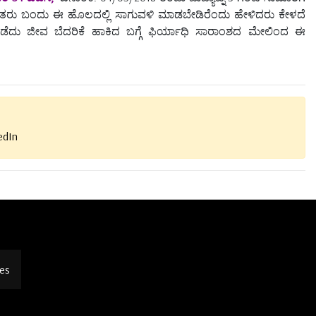
ೋಪಿತರು ಬಂದು ಈ ಹೊಲದಲ್ಲಿ ಸಾಗುವಳಿ ಮಾಡಬೇಡಿರೆಂದು ಹೇಳಿದರು ಕೇಳದೆ
 ಹೊಡೆದು ಜೀವ ಬೆದರಿಕೆ ಹಾಕಿದ ಬಗ್ಗೆ ಫಿರ್ಯಾಧಿ ಸಾರಾಂಶದ ಮೇಲಿಂದ ಈ
edIn
es