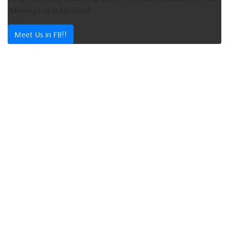
.Messege us in facebook
Meet Us in FB!!