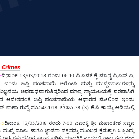
d Crimes
/
/
10
-
ದಿನಾಂಕ
-
13
03
2018
ರಂದು
06
-
ಪಿ
.
ಎಮ್ ಕ್ಕೆ ಮಾನ್ಯ ಪಿ
,
ಎಸ್ ಐ
,
ಬಂದು ಜಪ್ತಿ ಪಂಚನಾಮೆ ಆರೋಪಿ ಮತ್ತು ಮುದ್ದೆಮಾಲುಗಳನ್ನು
ಜ್ಞನೆಯ ಅಫರಾಧವಾಗುತಿದ್ದರಿಂದ ಮಾನ್ಯ ನ್ಯಾಯಲಯಕ್ಕೆ ಪರವಾನಿಗೆ
ಲಯದ ಆದೇಶದಂತೆ ಜಪ್ತಿ ಪಂಚನಾಮೆಯ ಆಧಾರದ ಮೇಲಿಂದ ಇಂದು
ಸ್
ಠಾಣಾ ಗುನ್ನೆ ನಂ
.54/2018
PÀ®A
.78 (3)
ಕೆ
.
ಪಿ ಕಾಯ್ದೆ ಅಡಿಯಲ್ಲಿ
;-
ದಿನಾಂಕ. 13/03/2018 ರಂದು 7-00 ಎಎಂಕ್ಕೆ ಶ್ರೀ ಮಹಾಂತೇಶ ಸಜ್ಜನ
್ದೆ ಮಾಲು ಹಾಗೂ ಜ್ಞಾಪನಾ ಪತ್ರವನ್ನು ಮುಂದಿನ ಕ್ರಮಕ್ಕಾಗಿ ಒಪ್ಪಿಸಿದ್ದು
ೆ ರಾತ್ರಿ ಗಸ್ತು ಚೆಕಿಂಗ ಕರ್ತವ್ಯ ಕುರಿತು ಯಾದಗಿರಿ ನಗರದಲ್ಲಿ ನಾನು ನಮ್ಮ ಜೀಪ