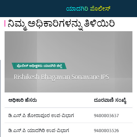
ಯಾದಗಿರಿ ಪೊಲೀಸ್
ನಿಮ್ಮ ಅಧಿಕಾರಿಗಳನ್ನು ತಿಳಿಯಿರಿ
ಪೊಲೀಸ್ ಅಧೀಕ್ಷಕರು ಯಾದಗಿರಿ ಜಿಲ್ಲೆ
Rishikesh Bhagawan Sonawane IPS
ಅಧಿಕಾರಿ ಹೆಸರು
ದೂರವಾಣಿ ಸಂಖ್ಯೆ
ಡಿ.ಎಸ್.ಪಿ ಶೋರಾಪೂರ ಉಪ-ವಿಭಾಗ
9480803637
ಡಿ.ಎಸ್.ಪಿ ಯಾದಗಿರಿ ಉಪ-ವಿಭಾಗ
9480803526