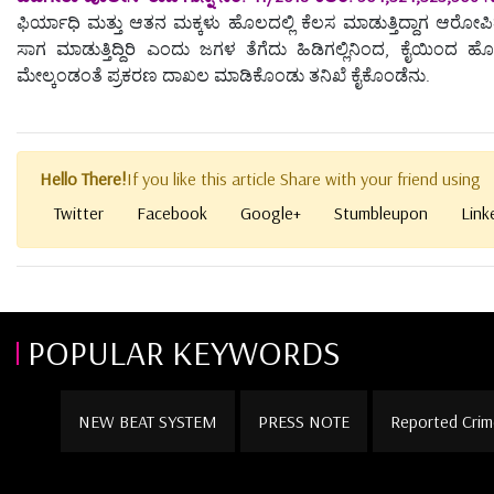
ಫಿರ್ಯಾಧಿ ಮತ್ತು ಆತನ ಮಕ್ಕಳು ಹೊಲದಲ್ಲಿ ಕೆಲಸ ಮಾಡುತ್ತಿದ್ದಾಗ ಆರ
ಸಾಗ ಮಾಡುತ್ತಿದ್ದಿರಿ ಎಂದು ಜಗಳ ತೆಗೆದು ಹಿಡಿಗಲ್ಲಿನಿಂದ, ಕೈಯಿಂದ
ಮೇಲ್ಕಂಡಂತೆ ಪ್ರಕರಣ ದಾಖಲ ಮಾಡಿಕೊಂಡು ತನಿಖೆ ಕೈಕೊಂಡೆನು.
Hello There!
If you like this article Share with your friend using
Twitter
Facebook
Google+
Stumbleupon
Link
POPULAR KEYWORDS
NEW BEAT SYSTEM
PRESS NOTE
Reported Crim