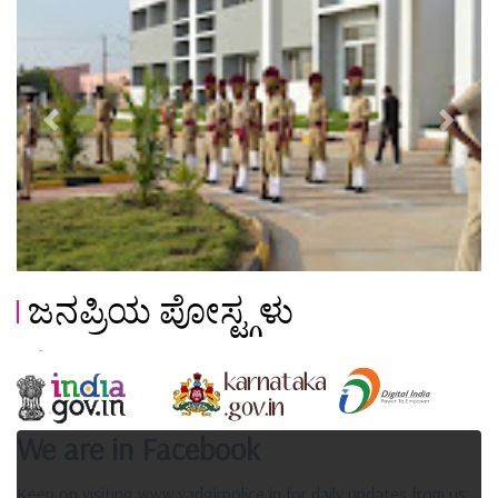
Previous
Next
ಜನಪ್ರಿಯ ಪೋಸ್ಟ್ಗಳು
We are in Facebook
Keep on visiting www.yadgirpolice.in for daily updates from us.