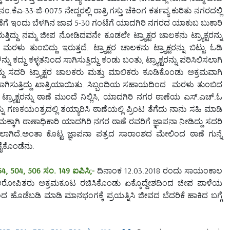
-ಜಿ-0075 ನೇದ್ದರಲ್ಲಿ ರಾತ್ರಿ ಗಸ್ತು ಚೆಕಿಂಗ ಕರ್ತವ್ಯ ಕುರಿತು ನಗರದಲ್ಲಿ
ಿ ಠಾಣೆಗೆ ಇಂದು ಬೆಳಗಿನ ಜಾವ 5-30 ಗಂಟೆಗೆ ಯಾದಗಿರಿ ನಗರದ ಯಾಕುಬ ಬುಕಾರಿ
ತಿದ್ದು ನಮ್ಮ ಜೀಪ ನೋಡಿದವನೇ ಕೂಡಲೇ ಟ್ರ್ಯಾಕ್ಟರ ಚಾಲಕನು ಟ್ರ್ಯಾಕ್ಟರನ್ನು
ು ತುಂಬಿದ್ದು ಇರುತ್ತದೆ. ಟ್ರ್ಯಾಕ್ಟರ ಚಾಲಕನು ಟ್ರ್ಯಾಕ್ಟರನ್ನು ಬಿಟ್ಟು ಓಡಿ
ಕದ್ದು ಕಳ್ಳತನಿಂದ ಸಾಗಿಸುತ್ತಿದ್ದು ಕಂಡು ಬಂತು, ಟ್ರ್ಯಾಕ್ಟರನ್ನು ಪರಿಸಿಲಿಸಲಾಗಿ
ಇದ್ದು ಸದರಿ ಟ್ರ್ಯಾಕ್ಟರ ಚಾಲಕರು ಮತ್ತು ಮಾಲಿಕರು ಕೂಡಿಕೊಂಡು ಅಕ್ರಮವಾಗಿ
ಾಗಿಸುತ್ತಿದ್ದು ಖಾತ್ರಿಯಾಯಿತು. ಸಿಬ್ಬಂದಿಯ ಸಹಾಯದಿಂದ ಮರಳು ತುಂಬಿದ
ಟ್ರ್ಯಾಕ್ಟರನ್ನು ಠಾಣೆ ಮುಂದೆ ನಿಲ್ಲಿಸಿ, ಯಾದಗಿರಿ ನಗರ ಠಾಣೆಯ ಎಸ್.ಎಚ್.ಓ
ನ್ನು ಗಣಕಯಂತ್ರದಲ್ಲಿ ತಯ್ಯಾರಿಸಿ ಠಾಣೆಯಲ್ಲಿ ಪ್ರಿಂಟ ತೆಗೆದು ನಾನು ಸಹಿ ಮಾಡಿ
್ಕಾಗಿ ಠಾಣಾಧಿಕಾರಿ ಯಾದಗಿರಿ ನಗರ ಠಾಣೆ ರವರಿಗೆ ಜ್ಞಾಪನಾ ನೀಡಿದ್ದು ಸದರಿ
ಸಲಾಗಿದೆ.ಅಂತಾ ಕೊಟ್ಟ ಜ್ಞಾಪನಾ ಪತ್ರದ ಸಾರಾಂಶದ ಮೇಲಿಂದ ಠಾಣೆ ಗುನ್ನೆ
ಕೈಕೊಂಡೆನು.
4, 504, 506 ಸಂ. 149 ಐಪಿಸಿ;-
ದಿನಾಂಕ 12.03.2018 ರಂದು ಸಾಯಂಕಾಲ
 ಆರೋಪಿತರು ಅಕ್ರಮಕೂಟ ರಚಿಸಿಕೊಂಡು ಏಕ್ಕೊದ್ದೇಶದಿಂದ ಜೀಪ ಪಾಳೆಯ
ಹೊಡೆಬಡಿ ಮಾಡಿ ಮಾನಭಂಗಕ್ಕೆ ಪ್ರಯತ್ನಿಸಿ ಜೀವದ ಬೆದರಿಕೆ ಹಾಕಿದ ಬಗ್ಗೆ