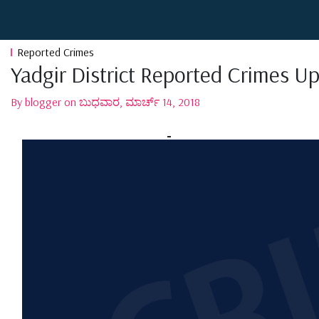
Reported Crimes
Yadgir District Reported Crimes U
By blogger on ಬುಧವಾರ, ಮಾರ್ಚ್ 14, 2018