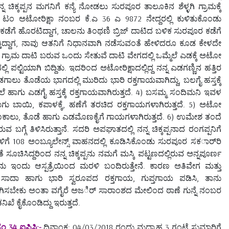
ಚಿಕ್ಕಪ್ಪನ ಮಗನಿಗೆ ಕನ್ಯೆ ನೋಡಲು ಸುರಪೂರ ತಾಲೂಕಿನ ಶೆಳ್ಳಗಿ ಗ್ರಾಮಕ್ಕೆ
 ಅಟೋರಿಕ್ಷಾ ನಂಬರ ಕೆ.ಎ 36 ಎ 9872 ನೇದ್ದರಲ್ಲಿ ಕುಳಿತುಕೊಂಡು
 ಕಡೆಗೆ ಹೊರಟಿದ್ದಾಗ, ಚಾಲನು ತಿಂಥಣಿ ಬ್ರಿಜ್ ದಾಟಿದ ಬಳಿಕ ಸುರಪೂರ ಕಡೆಗೆ
್ತಿದ್ದಾಗ, ನಾವು ಆತನಿಗೆ ನಿಧಾನವಾಗಿ ನಡೆಸುವಂತೆ ಹೇಳಿದರೂ ಕೂಡ ಕೇಳದೇ
 ಗ್ರಾಮ ದಾಟಿ ಬರುವ ಒಂದು ಸೇತುವೆ ದಾಟಿ ವೇಗದಲ್ಲಿ ಒಮ್ಮೆಲೆ ಎಡಕ್ಕೆ ಅಟೋ
ಪಲ್ಟಿಯಾಗಿ ಬಿದ್ದಿತು. ಇದರಿಂದ ಅಟೋರಿಕ್ಷಾದಲ್ಲಿದ್ದ ನನ್ನ ಎಡಗಣ್ಣಿನ ಹತ್ತಿರ
ಗಾಲು ತೊಡೆಯ ಭಾಗದಲ್ಲಿ ಮುರಿದು ಭಾರಿ ರಕ್ತಗಾಯವಾಗಿದ್ದು, ಬಲಗೈ ಹಸ್ತಕ್ಕೆ
ಗು ಎಡಗೈ ಹಸ್ತಕ್ಕೆ ರಕ್ತಗಾಯವಾಗಿರುತ್ತದೆ. 4) ಬಸಮ್ಮ ಸಂದಿಮನಿ ಇವಳ
ಹಾಗು ಬಾಯಿ, ಕಪಾಳಕ್ಕೆ, ಹಣೆಗೆ ತರಚಿದ ರಕ್ತಗಾಯಗಳಾಗಿರುತ್ತದೆ. 5) ಅಟೋ
ು, ತೊಡೆ ಹಾಗು ಎಡಮೊಣಕೈಗೆ ಗಾಯಗಳಾಗಿರುತ್ತದೆ. 6) ಉಮೇಶ ತಂದೆ
ಗ್ಗೆ ತಿಳಿಸಿರುತ್ತಾನೆ. ಸದರಿ ಅಪಘಾತದಲ್ಲಿ ನನ್ನ ಚಿಕ್ಕಪ್ಪನಾದ ರಂಗಪ್ಪನಿಗೆ
ಿಗೆ 108 ಅಂಬ್ಯೂಲೇನ್ಸ್ ವಾಹನದಲ್ಲಿ ಕೂಡಿಸಿಕೊಂಡು ಸುರಪೂರ ಸಕರ್ಾರಿ
 ಸೂಚಿಸಿದ್ದರಿಂದ ನನ್ನ ಚಿಕ್ಕಪ್ಪನು ನಮಗೆ ಮಸ್ಕಿ ಪಟ್ಟಣದಲ್ಲಿರುವ ಅನ್ನಪೂರ್ಣ
ನು ಇಂದು ಆಸ್ಪತ್ರೆಯಿಂದ ಮರಳಿ ಬಂದಿರುತ್ತೇನೆ. ಕಾರಣ ಅತಿವೇಗ ಮತ್ತು
 ಸಾದಾ ಹಾಗು ಭಾರಿ ಸ್ವರೂಪದ ರಕ್ತಗಾಯ, ಗುಪ್ತಗಾಯ ಪಡಿಸಿ, ತಾನು
ಗಿಸಬೇಕು ಅಂತಾ ವಗೈರೆ ಅಜರ್ಿ ಸಾರಾಂಶದ ಮೇಲಿಂದ ಠಾಣೆ ಗುನ್ನೆ ನಂಬರ
ಖೆ ಕೈಕೊಂಡಿದ್ದು ಇರುತ್ತದೆ.
ಂ 34 ಐಪಿಸಿ;-
ದಿನಾಂಕ: 04/03/2018 ರಂದು ಮದ್ಯಾಹ್ನ 3 ಗಂಟೆ ಸುಮಾರಿಗೆ