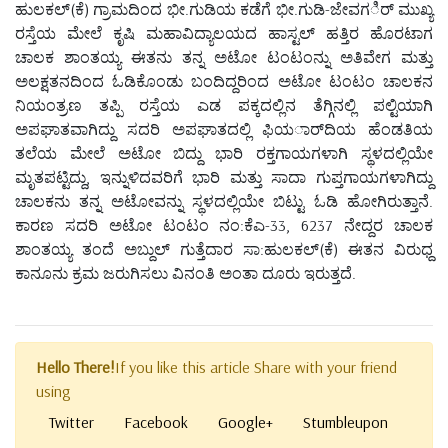
ಹುಲಕಲ್(ಕೆ) ಗ್ರಾಮದಿಂದ ಭೀ.ಗುಡಿಯ ಕಡೆಗೆ ಭೀ.ಗುಡಿ-ಜೇವಗರ್ಿ ಮುಖ್ಯ
ರಸ್ತೆಯ ಮೇಲೆ ಕೃಷಿ ಮಹಾವಿದ್ಯಾಲಯದ ಹಾಸ್ಟಲ್ ಹತ್ತಿರ ಹೊರಟಾಗ
ಚಾಲಕ ಶಾಂತಯ್ಯ ಈತನು ತನ್ನ ಅಟೋ ಟಂಟಂನ್ನು ಅತಿವೇಗ ಮತ್ತು
ಅಲಕ್ಷತನದಿಂದ ಓಡಿಕೊಂಡು ಬಂದಿದ್ದರಿಂದ ಅಟೋ ಟಂಟಂ ಚಾಲಕನ
ನಿಯಂತ್ರಣ ತಪ್ಪಿ ರಸ್ತೆಯ ಎಡ ಪಕ್ಕದಲ್ಲಿನ ತೆಗ್ಗಿನಲ್ಲಿ ಪಲ್ಟಿಯಾಗಿ
ಅಪಘಾತವಾಗಿದ್ದು ಸದರಿ ಅಪಘಾತದಲ್ಲಿ ಫಿಯರ್ಾದಿಯ ಹೆಂಡತಿಯ
ತಲೆಯ ಮೇಲೆ ಅಟೋ ಬಿದ್ದು ಭಾರಿ ರಕ್ತಗಾಯಗಳಾಗಿ ಸ್ಥಳದಲ್ಲಿಯೇ
ಮೃತಪಟ್ಟಿದ್ದು, ಇನ್ನುಳಿದವರಿಗೆ ಭಾರಿ ಮತ್ತು ಸಾದಾ ಗುಪ್ತಗಾಯಗಳಾಗಿದ್ದು
ಚಾಲಕನು ತನ್ನ ಅಟೋವನ್ನು ಸ್ಥಳದಲ್ಲಿಯೇ ಬಿಟ್ಟು ಓಡಿ ಹೋಗಿರುತ್ತಾನೆ.
ಕಾರಣ ಸದರಿ ಅಟೋ ಟಂಟಂ ನಂ:ಕೆಎ-33, 6237 ನೇದ್ದರ ಚಾಲಕ
ಶಾಂತಯ್ಯ ತಂದೆ ಅಬ್ದುಲ್ ಗುತ್ತೆದಾರ ಸಾ:ಹುಲಕಲ್(ಕೆ) ಈತನ ವಿರುಧ್ದ
ಕಾನೂನು ಕ್ರಮ ಜರುಗಿಸಲು ವಿನಂತಿ ಅಂತಾ ದೂರು ಇರುತ್ತದೆ.
Hello There!
If you like this article Share with your friend
using
Twitter
Facebook
Google+
Stumbleupon