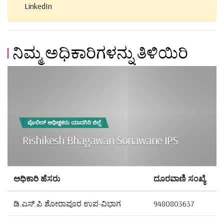
LinkedIn
ನಿಮ್ಮ ಅಧಿಕಾರಿಗಳನ್ನು ತಿಳಿಯಿರಿ
ಪೊಲೀಸ್ ಅಧೀಕ್ಷಕರು ಯಾದಗಿರಿ ಜಿಲ್ಲೆ
Rishikesh Bhagawan Sonawane IPS
ಅಧಿಕಾರಿ ಹೆಸರು
ದೂರವಾಣಿ ಸಂಖ್ಯೆ
ಡಿ.ಎಸ್.ಪಿ ಶೋರಾಪೂರ ಉಪ-ವಿಭಾಗ
9480803637