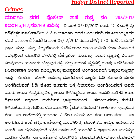
Yadgir District Reported
Crimes
ಯಾದಗಿರಿ ನಗರ ಪೊಲೀಸ್ ಠಾಣೆ ಗುನ್ನೆ ನಂ. 243/2017
;-
ಕಲಂ
143,147,
ಸಂ
.149
ಐಪಿಸಿ
ದಿನಾಂಕ
08/12/2017
ರಂದು
12
ಪಿಎಂಕ್ಕೆ ಶ್ರೀ
ಮೌನೇಶ್ವರ ಮಾಲೀಪಾಟೀಲ ಸಿ.ಪಿ.ಐ ಯಾದಗಿರಿ
ರವರ ಒಂದು ವರದಿ ವಸೂಲಾಗಿದ್ದು ಸದರಿ
ವರದಿ ಸಾರಾಂಶವೆನೆಂದರೆ ದಿನಾಂಕ
06/12/2017
ರಂದು
ಬೆಳಿಗ್ಗೆ
9-30
ಗಂಟೆ ಸುಮಾರಿಗೆ
ನಾನು
ಮತ್ತು
ನಮ್ಮ
ಸಿಬ್ಬಂದಿರವರು ಕೂಡಿಕೊಂಡು ಬಾಬರಿ ಮಸೀದಿ ಕರಾಳ ದಿನಾಚರಣೆ
ಇದ್ದುದ್ದರಿಂದ ಯಾದಗಿರಿ ನಗರದಲ್ಲಿ ಪೆಟ್ರೊಲಿಂಗ ಮಾಡುತ್ತಾ ಸುಬಾಸ ವೃತ್ತದಲ್ಲಿ ಬಂದಾಗ
ಕೆಲವೊಂದು ಯುವಕರು ಚಿತ್ತಾಪುರ ರಸ್ತೆ ಮತ್ತು ಸುಬಾಸ ವೃತ್ತದಲ್ಲಿ ಗುಂಪು ಕೂಡಿಕೊಂಡು
ಬಲವಂತವಾಗಿ ಅಂಗಡಿ ಮುಟ್ಟುಗಳನ್ನು ಮುಚ್ಚುವಂತೆ ಅಂಗಡಿಯವರಿಗೆ ಒತ್ತಾಯಿಸುತ್ತಿದ್ದಾಗ
ನಾವು
ಕೂಡಲೇ
ಹೋಗಿ ಅವರನ್ನು ಚದುರಿಸಿದಾಗ ಎಲ್ಲರೂ ಓಡಿ ಹೋದರು ನಂತರ
ಅಂಗಡಿಯವರಿಗೆ ಓಡಿ ಹೋದ ಹುಡುಗರ ಬಗ್ಗೆ ವಿಚಾರಿಸಲು ಅಂಗಡಿಯವರಿಗೆ ಅವರು
ಯಾರು ಅಂತಾ ಗೊತ್ತಿರುವುದಿಲ್ಲಾ ಅಂತಾ ತಿಳಿಸಿದ್ದರಿಂದ ಅಂದು ಬಾಬರಿ ಮಶೀದಿ ಕರಾಳ
ದಿನಾಚರಣೆ ಇದ್ದರಿಂದ ಮರುದಿವಸ ಭಾತ್ಮೀದಾರರಿಂದ
ಸದರಿಯವರನ್ನು ಗುರುತಿಸಿ
ತಿಳಿದುಕೊಂಡಿದ್ದು ಸದರಿಯವರು ಯಾದಗಿರಿ ಸ್ಟೆಷನ್ ಏರಿಯಾದ
1)
ಅಕ್ರಂ ತಂ
.
ಇಬ್ರಾಹಿಂದ
ಶೇಖ
ಸಾಃ ಲಾಡೇಜಗಲ್ಲಿ ಯಾದಗಿರಿ
2)
ಶೇಖ ವಸೀಮ ತಂ
.
ಶೇಖ ಆಲಂ ಶೇಖ
ಸಾಃ
ಅಂಗನವಾಡಿ ಶಾಲೆ ಹತ್ತಿರ ಲಾಡೇಜಗಲ್ಲಿ ಯಾದಗಿರಿ
3)
ಮಶಾಕ ತಂ
.
ಅಬ್ದುಲ ಅಜೀಜಸಾಬ
ಕುರೇಶಿ
ಸಾಃ ಹನುಮಾನಗುಡಿ ಹತ್ತಿರ ಲಾಡೇಜಗಲ್ಲಿ ಯಾದಗಿರಿ
4)
ಇರ್ಷಾದ ತಂ
.
ಮಹಮ್ಮದ
ಯುನಿಫ್ ಲೇವಡಿ
ಸಾಃ ಲಾಡೇಜಗಲ್ಲಿ ಯಾದಗಿರಿ
5)
ಮಹಮ್ಮದ ಶರ್ಮದ ತಂ
.
ಮೈನೂದ್ದಿನ್