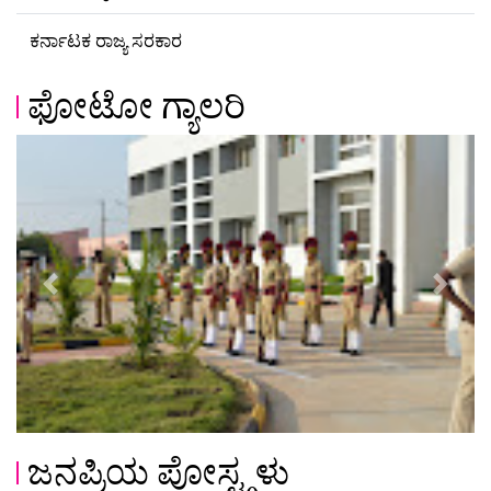
ಕರ್ನಾಟಕ ರಾಜ್ಯ ಸರಕಾರ
ಫೋಟೋ ಗ್ಯಾಲರಿ
Previous
Next
ಜನಪ್ರಿಯ ಪೋಸ್ಟ್ಗಳು