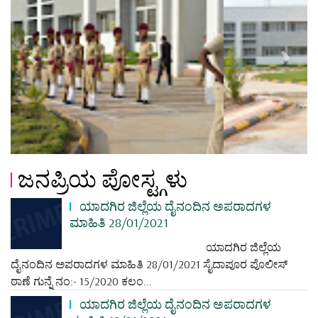
Previous
Next
ಜನಪ್ರಿಯ ಪೋಸ್ಟ್ಗಳು
ಯಾದಗಿರ ಜಿಲ್ಲೆಯ ದೈನಂದಿನ ಅಪರಾದಗಳ
ಮಾಹಿತಿ 28/01/2021
ಯಾದಗಿರ ಜಿಲ್ಲೆಯ
ದೈನಂದಿನ ಅಪರಾದಗಳ ಮಾಹಿತಿ 28/01/2021 ಸೈದಾಪೂರ ಪೊಲೀಸ್
ಠಾಣೆ ಗುನ್ನೆ ನಂ:- 15/2020 ಕಲಂ...
ಯಾದಗಿರ ಜಿಲ್ಲೆಯ ದೈನಂದಿನ ಅಪರಾದಗಳ