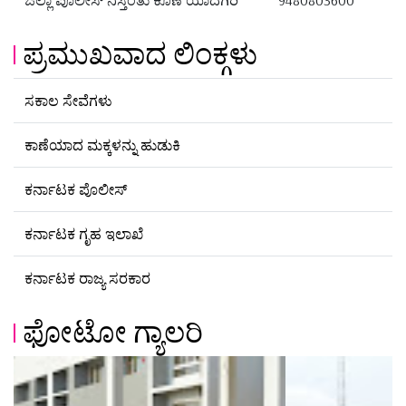
ಪ್ರಮುಖವಾದ ಲಿಂಕ್ಗಳು
ಸಕಾಲ ಸೇವೆಗಳು
ಕಾಣೆಯಾದ ಮಕ್ಕಳನ್ನು ಹುಡುಕಿ
ಕರ್ನಾಟಕ ಪೊಲೀಸ್
ಕರ್ನಾಟಕ ಗೃಹ ಇಲಾಖೆ
ಕರ್ನಾಟಕ ರಾಜ್ಯ ಸರಕಾರ
ಫೋಟೋ ಗ್ಯಾಲರಿ