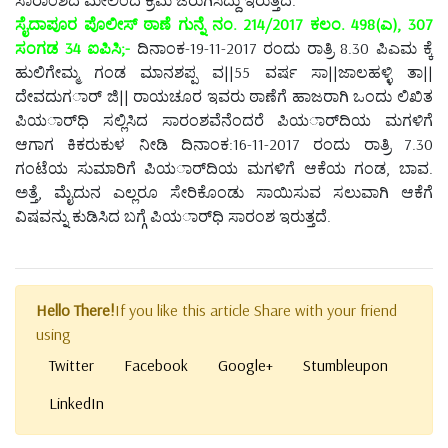
ಸೈದಾಪೂರ ಪೊಲೀಸ್ ಠಾಣೆ ಗುನ್ನೆ ನಂ. 214/2017 ಕಲಂ. 498(ಎ), 307
ಸಂಗಡ 34 ಐಪಿಸಿ;-
ದಿನಾಂಕ-19-11-2017 ರಂದು ರಾತ್ರಿ 8.30 ಪಿಎಮ ಕ್ಕೆ
ಹುಲಿಗೇಮ್ಮ ಗಂಡ ಮಾನಶಪ್ಪ ವ||55 ವರ್ಷ ಸಾ||ಜಾಲಹಳ್ಳಿ ತಾ||
ದೇವದುಗರ್ಾ ಜಿ|| ರಾಯಚೂರ ಇವರು ಠಾಣೆಗೆ ಹಾಜರಾಗಿ ಒಂದು ಲಿಖಿತ
ಪಿಯರ್ಾಧಿ ಸಲ್ಲಿಸಿದ ಸಾರಂಶವೆನೆಂದರೆ ಪಿಯರ್ಾದಿಯ ಮಗಳಿಗೆ
ಆಗಾಗ ಕಿಕರುಕುಳ ನೀಡಿ ದಿನಾಂಕ:16-11-2017 ರಂದು ರಾತ್ರಿ 7.30
ಗಂಟೆಯ ಸುಮಾರಿಗೆ ಪಿಯರ್ಾದಿಯ ಮಗಳಿಗೆ ಆಕೆಯ ಗಂಡ, ಬಾವ.
ಅತ್ತೆ, ಮೈದುನ ಎಲ್ಲರೂ ಸೇರಿಕೊಂಡು ಸಾಯಿಸುವ ಸಲುವಾಗಿ ಆಕೆಗೆ
ವಿಷವನ್ನು ಕುಡಿಸಿದ ಬಗ್ಗೆ ಪಿಯರ್ಾಧಿ ಸಾರಂಶ ಇರುತ್ತದೆ.
Hello There!
If you like this article Share with your friend
using
Twitter
Facebook
Google+
Stumbleupon
LinkedIn