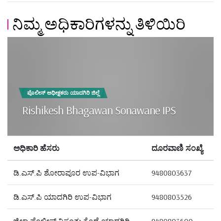
ನಿಮ್ಮ ಅಧಿಕಾರಿಗಳನ್ನು ತಿಳಿಯಿರಿ
ಪೊಲೀಸ್ ಅಧೀಕ್ಷಕರು ಯಾದಗಿರಿ ಜಿಲ್ಲೆ
Rishikesh Bhagawan Sonawane IPS
ಅಧಿಕಾರಿ ಹೆಸರು
ದೂರವಾಣಿ ಸಂಖ್ಯೆ
ಡಿ.ಎಸ್.ಪಿ ಶೋರಾಪೂರ ಉಪ-ವಿಭಾಗ
9480803637
ಡಿ.ಎಸ್.ಪಿ ಯಾದಗಿರಿ ಉಪ-ವಿಭಾಗ
9480803526
ಜಿಲ್ಲಾ ಪೊಲೀಸ್ ನಿಸ್ತಂತು ಕೊಣೆ ಯಾದಗಿರಿ
9480803600