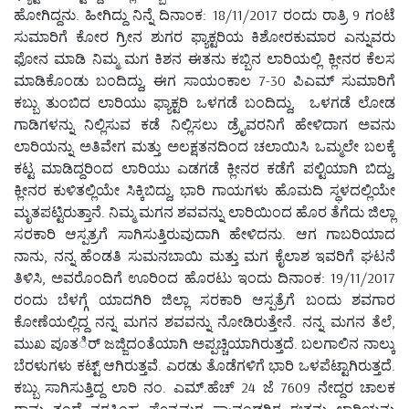
ಹೋಗಿದ್ದನು. ಹೀಗಿದ್ದು ನಿನ್ನೆ ದಿನಾಂಕ: 18/11/2017 ರಂದು ರಾತ್ರಿ 9 ಗಂಟೆ
ಸುಮಾರಿಗೆ ಕೋರ ಗ್ರೀನ ಶುಗರ ಫ್ಯಾಕ್ಟರಿಯ ಕಿಶೋರಕುಮಾರ ಎನ್ನುವರು
ಫೋನ ಮಾಡಿ ನಿಮ್ಮ ಮಗ ಕಿಶನ ಈತನು ಕಬ್ಬಿನ ಲಾರಿಯಲ್ಲಿ ಕ್ಲೀನರ ಕೆಲಸ
ಮಾಡಿಕೊಂಡು ಬಂದಿದ್ದು, ಈಗ ಸಾಯಂಕಾಲ 7-30 ಪಿಎಮ್ ಸುಮಾರಿಗೆ
ಕಬ್ಬು ತುಂಬಿದ ಲಾರಿಯು ಫ್ಯಾಕ್ಟರಿ ಒಳಗಡೆ ಬಂದಿದ್ದು, ಒಳಗಡೆ ಲೋಡ
ಗಾಡಿಗಳನ್ನು ನಿಲ್ಲಿಸುವ ಕಡೆ ನಿಲ್ಲಿಸಲು ಡ್ರೈವರನಿಗೆ ಹೇಳಿದಾಗ ಅವನು
ಲಾರಿಯನ್ನು ಅತಿವೇಗ ಮತ್ತು ಅಲಕ್ಷತನದಿಂದ ಚಲಾಯಿಸಿ ಒಮ್ಮಲೇ ಬಲಕ್ಕೆ
ಕಟ್ಟ ಮಾಡಿದ್ದರಿಂದ ಲಾರಿಯು ಎಡಗಡೆ ಕ್ಲೀನರ ಕಡೆಗೆ ಪಲ್ಟಿಯಾಗಿ ಬಿದ್ದು,
ಕ್ಲೀನರ ಕುಳಿತಲ್ಲಿಯೇ ಸಿಕ್ಕಿಬಿದ್ದು, ಭಾರಿ ಗಾಯಗಳು ಹೊಮದಿ ಸ್ಥಳದಲ್ಲಿಯೇ
ಮೃತಪಟ್ಟಿರುತ್ತಾನೆ. ನಿಮ್ಮ ಮಗನ ಶವವನ್ನು ಲಾರಿಯಿಂದ ಹೊರ ತೆಗೆದು ಜಿಲ್ಲಾ
ಸರಕಾರಿ ಆಸ್ಪತ್ರಗೆ ಸಾಗಿಸುತ್ತಿರುವುದಾಗಿ ಹೇಳಿದನು. ಆಗ ಗಾಬರಿಯಾದ
ನಾನು, ನನ್ನ ಹೆಂಡತಿ ಸುಮನಬಾಯಿ ಮತ್ತು ಮಗ ಕೈಲಾಶ ಇವರಿಗೆ ಘಟನೆ
ತಿಳಿಸಿ, ಅವರೊಂದಿಗೆ ಊರಿಂದ ಹೊರಟು ಇಂದು ದಿನಾಂಕ: 19/11/2017
ರಂದು ಬೆಳಗ್ಗೆ ಯಾದಗಿರಿ ಜಿಲ್ಲಾ ಸರಕಾರಿ ಆಸ್ಪತ್ರೆಗೆ ಬಂದು ಶವಗಾರ
ಕೋಣೆಯಲ್ಲಿದ್ದ ನನ್ನ ಮಗನ ಶವವನ್ನು ನೋಡಿರುತ್ತೇನೆ. ನನ್ನ ಮಗನ ತೆಲೆ,
ಮುಖ ಪೂತರ್ಿ ಜಜ್ಜಿದಂತೆಯಾಗಿ ಅಪ್ಪಚ್ಚಿಯಾಗಿರುತ್ತದೆ. ಬಲಗಾಲಿನ ನಾಲ್ಕು
ಬೆರಳುಗಳು ಕಟ್ಟ್ ಆಗಿರುತ್ತವೆ. ಎರಡು ತೊಡೆಗಳಿಗೆ ಭಾರಿ ಒಳಪೆಟ್ಟಾಗಿರುತ್ತದೆ.
ಕಬ್ಬು ಸಾಗಿಸುತ್ತಿದ್ದ ಲಾರಿ ನಂ. ಎಮ್.ಹೆಚ್ 24 ಜೆ 7609 ನೇದ್ದರ ಚಾಲಕ
ರಾಮ ತಂದೆ ನರಸಿಂಹ ಪೊನ್ನಮರ ಸಾ:ವಂಡಗಿರ ಈತನು ಲಾರಿಯನ್ನು