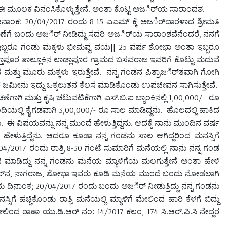
ಡಲು ಈ ಮೂಲಕ ವಿನಂಸಿಕೊಳ್ಳುತ್ತೇನೆ. ಅಂತಾ ಕೊಟ್ಟ ಅಜರ್ಿಯ ಸಾರಾಂದಶ.
20/04/2017
8-15
ಿನಾಂಕ:
ರಂದು
ಎಎಮ್ ಕ್ಕೆ ಅಜರ್ಿದಾರಳಾದ ಶ್ರೀಮತಿ
,
ಾಣೆಗೆ ಬಂದು ಅಜರ್ಿ ನೀಡಿದ್ದು ಸದರಿ ಅಜರ್ಿಯ ಸಾರಾಂಶವೆನೆಂದರೆ
ನನಗೆ
|| 25
ಬ್ಬರೂ ಗಂಡು ಮಕ್ಕಳು ಭೀಮವ್ವ ವಯ
ವರ್ಷ ಶೋಭಾ ಅಂತಾ ಇಬ್ಬರೂ
ಾಪೂರ ತಾಲ್ಲೂಕಿನ ಲಾಡ್ಲಾಪೂರ ಗ್ರಾಮದ ಬಸವರಾಜ ಇವರಿಗೆ ಕೊಟ್ಟು ಮದುವೆ
 ಮತ್ತು ಮೂರು ಮಕ್ಕಳು ಇರುತ್ತೇವೆ.
ನನ್ನ ಗಂಡನ ಪಿತ್ರಾಜರ್ಿತವಾಗಿ ಗೋಗಿ
 ಜಮೀನು ಇದ್ದು ಒಕ್ಕಲುತನ ಕೆಲಸ ಮಾಡಿಕೊಂಡು ಉಪಜೀವನ ಸಾಗಿಸುತ್ತೇವೆ.
1,00,000/-
ಾಗಿ ಮತ್ತು ಕೃಷಿ ಚಟುವಟಿಕೆಗಾಗಿ ಎಸ್.ಬಿ.ಐ ಬ್ಯಾಂಕಿನಲ್ಲಿ
ರೂ
3,00,000/-
ಿಯಲ್ಲಿ ಕೈಗಡವಾಗಿ
ರೂ ಸಾಲ ಮಾಡಿದ್ದನು.
ಹೊಲದಲ್ಲಿ ಹಾಕಿದ
.
ಈ ವಿಷಯವನ್ನು ನನ್ನ ಮುಂದೆ ಹೇಳುತ್ತಿದ್ದನು. ಆದಕ್ಕೆ ನಾನು ಮುಂದಿನ ವರ್ಷ
ತ್ತಿದ್ದೆನು. ಆದರೂ ಕೂಡಾ ನನ್ನ ಗಂಡನು ಸಾಲ ಆಗಿದ್ದರಿಂದ ಮನಸ್ಸಿಗೆ
/04/2017
8-30
ರಂದು ರಾತ್ರಿ
ಗಂಟೆ ಸುಮಾರಿಗೆ ಮನೆಯಲ್ಲಿ ನಾನು ನನ್ನ ಗಂಡ
ಡಿದ್ದು ನನ್ನ ಗಂಡನು ಮನೆಯ ಮ್ಯಾಳಿಗೆಯ ಮಲಗುತ್ತೇನೆ ಅಂತಾ ಹೇಳಿ
,
,
್ುನ
ನಾಗರಾಜ
ಶೋಭಾ ಇವರು ಕೂಡಿ ಮನೆಯ ಮುಂದೆ ಬಂದು ನೋಡಲಾಗಿ
; 20/04/2017
ದು ದಿನಾಂಕ
ರಂದು ಬಂದು ಅಜರ್ಿ ನೀಡುತ್ತಿದ್ದು ನನ್ನ ಗಂಡನು
 ಹಚ್ಚಿಕೊಂಡು ರಾತ್ರಿ ಮನೆಯಲ್ಲಿ ಮ್ಯಾಳಿಗೆ ಮೇಲಿಂದ ಹಾರಿ ಕೆಳಗೆ ಬಿದ್ದು
14/2017
, 174
ಮೇಲಿಂದ ಠಾಣಾ ಯು.ಡಿ.ಆರ್ ನಂ:
ಕಲಂ
ಸಿ.ಆರ್.ಪಿ.ಸಿ ನೇದ್ದರ