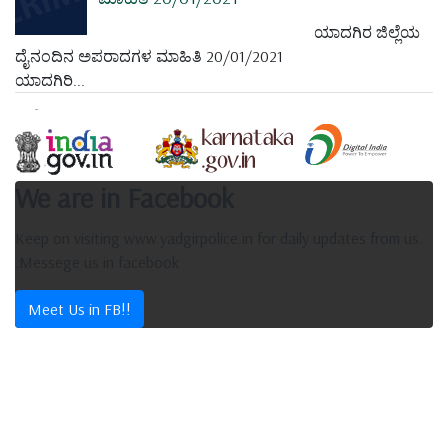
ಯಾದಗಿರ ಜಿಲ್ಲೆಯ
ದೈನಂದಿನ ಅಪರಾದಗಳ ಮಾಹಿತಿ 20/01/2021
ಯಾದಗಿರಿ...
We are in Facebook
Keep on visiting www.yadgirpolice.in for daily updates from us.
.Messege us in facebook
Meet Us in FB!!