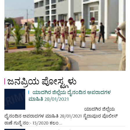
Previous
Next
ಜನಪ್ರಿಯ ಪೋಸ್ಟ್ಗಳು
ಯಾದಗಿರ ಜಿಲ್ಲೆಯ ದೈನಂದಿನ ಅಪರಾದಗಳ
ಮಾಹಿತಿ 28/01/2021
ಯಾದಗಿರ ಜಿಲ್ಲೆಯ
ದೈನಂದಿನ ಅಪರಾದಗಳ ಮಾಹಿತಿ 28/01/2021 ಸೈದಾಪೂರ ಪೊಲೀಸ್
ಠಾಣೆ ಗುನ್ನೆ ನಂ:- 15/2020 ಕಲಂ...