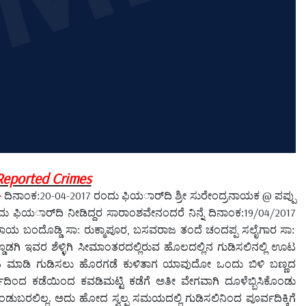
 Reported Crimes
-
20-04-2017
@
ದಿನಾಂಕ:
ರಂದು ಫಿಯರ್ಾದಿ ಶ್ರೀ ಸುರೇಂದ್ರನಾಯಕ
ಪಪ್ಪು
19/04/2017
ು ಫಿಯರ್ಾದಿ ನೀಡಿದ್ದರ ಸಾರಾಂಶವೇನಂದರೆ ನಿನ್ನೆ ದಿನಾಂಕ:
,
ರಾಯ ಬಂದೊಡ್ಡಿ ಸಾ: ರುಕ್ಮಾಪೂರ
ಬಸವರಾಜ ತಂದೆ ಚಂದಪ್ಪ ಸಲೈಗಾರ ಸಾ:
ಡಗಿ ಇವರ ಶೆಳ್ಳಿಗಿ ಸೀಮಾಂತರದಲ್ಲಿರುವ ಹೊಲದಲ್ಲಿನ ಗುಡಿಸಲಿನಲ್ಲಿ ಊಟ
 ಮಾಡಿ ಗುಡಿಸಲು ಹೊರಗಡೆ ಕುಳಿತಾಗ ಯಾವುದೋ ಒಂದು ಬಿಳಿ ಬಣ್ಣದ
ದಿಂದ ಕಡೆಯಿಂದ ಕವಡಿಮಟ್ಟಿ ಕಡೆಗೆ ಅತೀ ವೇಗವಾಗಿ ದೂಳೆಬ್ಬಿಸಿಕೊಂಡು
ಲಿಲ್ಲ. ಅದು ಹೋದ ಸ್ವಲ್ಪ ಸಮಯದಲ್ಲಿ ಗುಡಿಸಲಿನಿಂದ ಪೂರ್ವದಿಕ್ಕಿಗೆ