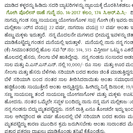
ಮಾಡಿದ ಕಳ್ಳರನ್ನು ಹಿಡಿದು ಸದರಿ ಬ್ಯಾಟರಿಗಳನ್ನು ನ್ಯಾಲಯಕ್ಕೆ ದೊರಕಿಸಿಕ
14-2017
, 174
;-
ಗೋಗಿ ಪೊಲೀಸ್ ಠಾಣೆ ಗುನ್ನೆ ನಂ.
ಕಲಂ
ಸಿ.ಆರ್.ಪಿ.ಸಿ
ದ
||
ನಾಗಮ್ಮ ಗಂಡ ಸಣ್ಣ ಸಾಯಬಣ್ಣ ಯೋಗಣಗೋಳ ಸಾ
ಗೋಗಿ (ಕೆ) ಇವರು ಠ
|| 22
,
|| 17
ಮಲ್ಲಿಕಾಜರ್ುನ ವಯ
ವರ್ಷ
ನಾಗರಾಜ ವಯ
ವರ್ಷ ಅಂತಾ ಇ
ಹೆಣ್ಣು ಮಕ್ಕಳು ಇರುತ್ತಾರೆ.
ನನ್ನ ಮೊದಲನೇ ಮಗಳಾದ ಭೀಮವ್ವ ಇವಳನ್ನು ಚಿತ್ತ
ಮಾಡಿಕೊಟ್ಟಿದ್ದು ಗಂಡನ ಮನೆಯಲ್ಲಿ ಇರುತ್ತಾಳೆ.
ಮನೆಯಲ್ಲಿ ನಾನು ನನ್ನ ಗಂಡ
514, 515
6
(ಕೆ) ಸೀಮಾಂತರದಲ್ಲಿ ಹೊಲ ಸವರ್ೆ ನಂ:
ವಿಸ್ತೀರ್ಣ ಒಟ್ಟು
ಎಕರೆ
,
ಹೊಲದಲ್ಲಿ ಹೆಸರು
ಸೇಂಗಾ ಬೆಳೆ ಹಾಕಿದ್ದೇವು.
ನನ್ನ ಗಂಡನು ಸಂಸಾರದ ಅಡಚಣೆಗ
10,000/-
ಸಾಲ ಮತ್ತು ವಿ.ಎಸ್.ಎಸ್.ಎನ್. ನಲ್ಲಿ
ರೂ ಸಾಲ
ಮತ್ತು ಊರ ಮಂದ
ಸೇಂಗಾ ಮತ್ತು ಹೆಸರು ಬೆಳೆಗಳು ಸರಿಯಾಗಿ ಬರದ ಕಾರಣ ಚಿಂತೆ ಮಾಡುತ್ತಿದ್ದನು
ಬೆಳೆ ಸರಿಯಾಗಿ ಬಂದ ನಂತರ ಸಾಲ ತೀರಿಸಿದರಾಯಿತು ಅಂತಾ ಸಮಾಧಾನ ಹೇಳು
; 19
ಹಚ್ಚಿಕೊಂಡು ಸಾಯುತ್ತೇನೆ ಅಂತಾ ಅನ್ನುತ್ತಿದ್ದನು. ಹೀಗಿದ್ದು ನಿನ್ನೆ ದಿನಾಂಕ
ಸಣ್ಣ ಸಾಯಬಣ್ಣ ತಂದೆ ಸಾಯಬಣ್ಣ ಯೋಗಣಗೋಳ ಮತ್ತು ಮಕ್ಕಳು ಊಟ ಮಾ
ಹೋದನು. ನಂತರ ಒಮ್ಮೆಲೇ ಸಪ್ಪಳ ಬಂದಿದ್ದು ನಾನು ನನ್ನ ಮಗ ಮಲ್ಲಿಕಾಜರ
ನನ್ನ ಗಂಡನು ಬಿದ್ದು ಮೃತಪಟ್ಟಿದ್ದನು. ನನಗೆ ರಾತ್ರಿ ಏನೂ ತೋಚದೇ ಇದ್ದು ಇಂ
ಸಾಲ ಆಗಿದ್ದರಿಂದ ಈ ವರ್ಷ ಹೊಲದಲ್ಲಿ ಬೆಳೆ ಸರಿಯಾಗಿ ಬರದ ಕಾರಣ ಮನಸ್ಸಿಗೆ
ಮೃತಪಟ್ಟಿದ್ದು ಕಾರಣ ಮುಂದಿನ ಕ್ರಮ ಜರುಗಿಸಬೇಕು ಅಂತಾ ಸಾರಾಂಶದ 
ಪ್ರಕಾರ ಪ್ರಕರಣ ದಾಖಲು ಮಾಡಿಕೊಂಡು ತನಿಖೆ ಕೈಕೊಂಡೆನು.