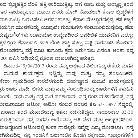
ಿಡ್ಜಹತ್ತಿರ ಬೆಂಕಿ ಹತ್ತಿ ಉರಿಯುತ್ತಿತ್ತು. ಆಗ ನಾನು ಮತ್ತು ಅಂಬ್ಲಪ್ಪ ತಂದೆ
ರ ಸಾ:ರುಕ್ಮಾಪೂರ ಮೂರು ಜನರು ಹೋಗಿ ನೋಡಲಾಗಿ ಕೆನಾಲ ಬ್ರಿಡ್ಜಕೆಳಗೆ
,
ಗಿ ಸುಟ್ಟು ಗುರುತಿಸಲು ಆಗದಂತಾಗಿತ್ತು
ಕೆನಾಲ ಮೇಲ್ಬಾಗದಲ್ಲಿದ್ದ
ಕಸ ಕಡ್ಡಿಗೆ
,
ಯಸ್ಸಿನ ಯುವಕನಿದ್ದು
ಯಾವುದೇ ಗುರುತುಗಳು ಕಂಡುಬಂದಿರುವುದಿಲ್ಲ. ಹೆಣ
ಷ್ಕಮರ್ಿಗಳು ಯಾವುದೋ ಉದ್ದೇಶದಿಂದ ಅಪರಿಚಿತ ಯುವಕನಿಗೆ ಎಲ್ಲೋ
ಲಿಯ ಕೆನಾಲದಲ್ಲಿ ಹಾಕಿ ಬೆಂಕಿ ಹಚ್ಚಿ ಸುಟ್ಟು ಸಾಕ್ಷಿ ನಾಶಮಾಡಿ ಹೋಗಿದ್ದು
ಪಿತರನ್ನು ಪತ್ತೆ ಮಾಡಿ ಕಾನೂನು ಕ್ರಮ ಜರುಗಿಸಲು ವಿನಂತಿ ಅಂತಾ ಇದ್ದ
 201
ಐಪಿಸಿ ಅಡಿಯಲ್ಲಿ ಪ್ರಕರಣ ದಾಖಲಾಗಿದ್ದು ಇರುತ್ತದೆ.
;-
19/04/2017
ದಿನಾಂಕ-
ರಂದು ನಮ್ಮ ಅಕ್ಕಳಾದ ಪಿಲಿಂಗಮ್ಮ ಈಕೆಯ ಮಗನ
 ಮದುವೆ ಕಾರ್ಯಕ್ರಮ ಇಟ್ಟಿದ್ದು ನಾವು ಮತ್ತು ನಮ್ಮ ಸಂಬಂದಿಕರು
ಲನಕೇರಾ ಗ್ರಾಮದಿಂದ ಕಾಳಬೆಳಗುಂದಿ ದೇವಸ್ಥಾನದ ಮದುವೆ ಕಾರ್ಯಕ್ರಮಕ್ಕೆ
ೆಲ್ಲರು ಊಟ ಮಾಡಿ
ಬಿಗರು ಮತ್ತು ನಮ್ಮ ಸಂಬಂಧಿಕರನ್ನು ಊರುಗಳಿಗೆ ಕಳುಹಿಸಿ
,
,
ಕೊಂಡು
ನಾನು ಮತ್ತು ನನ್ನ ಮಗ ಪರಶುರಾಮ
ನನ್ನ ಗಂಡ ಮಹಾದೇವಪ್ಪ
ನನ್ನ
,
33- 5897
ತಮ್ಮ ಭೀಮರಾಯನ ಆಟೋ
ಆಟೋ ನಂಬರ ನಂಬರ ಕೆಎ-
ನೆದ್ದರಲ್ಲಿ
03-30
ದ ಪರಶುರಾಮ ತಂದೆ ಮಹಾದೇವಪ್ಪ ಇತನು ನಡೆಸುತಿದ್ದನು. ಸಾಯಂಕಾಲ
ೆ ಬರುತ್ತಿರುವಾಗ ನನ್ನ ಮಗನು ಆಟೊವನ್ನು ಅತಿ ವೇಗ ಮತ್ತು ಅಲಕ್ಷತನದಿಂದ
ಿದ್ದರಿಂದ ಆಟೋದಲ್ಲಿ ಕುಳಿತ ನಾವೆಲ್ಲರು ಬಿದ್ದೆವು ಎದ್ದು ನೋಡಲಾಗಿ
ನನ್ನ
,
ಗಿರುವದಿಲ್ಲ
ನನ್ನ ಗಂಡನಿಗೆ ಬಲಾಗಾಲಿನ ತೊಡೆಗೆ ರಕ್ತಗಾಯ
ಗುಪ್ತಾಂಗಗಳಿಗೆ