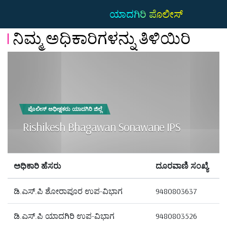
ಯಾದಗಿರಿ ಪೊಲೀಸ್
ನಿಮ್ಮ ಅಧಿಕಾರಿಗಳನ್ನು ತಿಳಿಯಿರಿ
ಪೊಲೀಸ್ ಅಧೀಕ್ಷಕರು ಯಾದಗಿರಿ ಜಿಲ್ಲೆ
Rishikesh Bhagawan Sonawane IPS
ಅಧಿಕಾರಿ ಹೆಸರು
ದೂರವಾಣಿ ಸಂಖ್ಯೆ
ಡಿ.ಎಸ್.ಪಿ ಶೋರಾಪೂರ ಉಪ-ವಿಭಾಗ
9480803637
ಡಿ.ಎಸ್.ಪಿ ಯಾದಗಿರಿ ಉಪ-ವಿಭಾಗ
9480803526