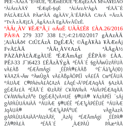
PÉÊ¬ÄAzÀ ¨É¤ßUÉ, ºÉÆmÉÖUÉ ºÉÆqÉzÀÄ M¼À¥ÉlÄÖ
ªÀiÁrzÀÄÝ ºÉÆqÉ-§qÉ ªÀiÁrzÀªÀgÀ ªÉÄÃ¯É
PÁ£ÀÆ£ÀÄ PÀæªÀÄ dgÀÄV¸À¨ÉÃPÀÄ CAvÁ ¤ÃrzÀ
°TvÀ zÀÆj£À ¸ÁgÁA±À EgÀÄvÀÛzÉ.
ºÀÄt¸ÀV ¥ÉÆ°Ã¸ï oÁuÉ UÀÄ£Éß £ÀA.26/2016
PÀ®A
279 337 338 L¦¹;-
¢:21/02/2017 gÀAzÀÄ
¦AiÀiÁð¢ CtÚ£ÁzÀ DgÉÆÃ¦ ©ÃgÀ¥Àà ¥ÀÆeÁj
FvÀ£ÀÄ ºÀÄt¸ÀV¢AzÁ ªÀÄgÀ½
PÀZÀPÀ£ÀÆgÀUÉ
ªÉÆÃmÁgï ¸ÉÊPÀ® £ÀA.
ªÉÄÃ¯É §gÀÄwÛzÁÝUÀ
PÉJ-33 J¯ï6423 £ÉÃzÀÝgÀ
vÀ£Àß ªÉÆÃmÁgï ¸ÉÊPÀ®£ÀÄß ºÉ¨Áâ¼À(©)
¥ÀAZÁ¬Äw ºÀwÛgÀ vÀ£ÀßµÀÖPÉÌ vÁ£ÉÃ CwªÉÃUÀ
ºÁUÀÆ C®PÀëvÀ£À¢AzÁ £ÀqÉ¬Ä¹PÉÆAqÀÄ §AzÀÄ
gÉÆÃr£À ªÉÄÃ¯É ©zÀÄÝ C¥ÀWÁvÀ ªÀiÁrPÉÆAqÀÄ
C¥ÀWÁvÀzÀ°è DgÉÆÃ¦vÀ¤UÉ §®UÁ® ¥ÁzÀPÉÌ ¨sÁj
gÀPÀÛUÁAiÀÄ ºÁUÀÆ §®UÉÊ ªÉÆ¼ÀPÉÊUÉ ºÁUÀÆ
JqÀUÁ® ªÉÆ¼ÀPÁ°UÉ vÀgÀazÀ
gÀPÀÛUÁAiÀÄªÁVzÀÄÝ, ¸ÀzÀj ªÉÆÃmÁgï ¸ÉÊPÀ®
ZÁ®PÀ£À ªÉÄÃ¯É ¸ÀÆPÀÛ PÀæªÀÄ