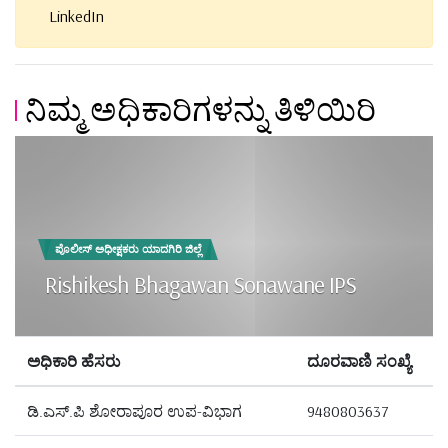
LinkedIn
ನಿಮ್ಮ ಅಧಿಕಾರಿಗಳನ್ನು ತಿಳಿಯಿರಿ
ಪೊಲೀಸ್ ಅಧೀಕ್ಷಕರು ಯಾದಗಿರಿ ಜಿಲ್ಲೆ
Rishikesh Bhagawan Sonawane IPS
ಅಧಿಕಾರಿ ಹೆಸರು
ದೂರವಾಣಿ ಸಂಖ್ಯೆ
ಡಿ.ಎಸ್.ಪಿ ಶೋರಾಪೂರ ಉಪ-ವಿಭಾಗ
9480803637