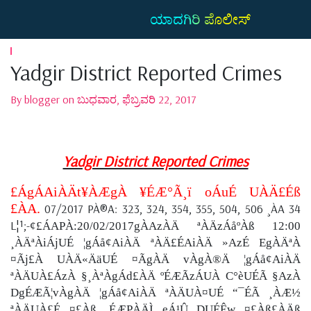
ಯಾದಗಿರಿ ಪೊಲೀಸ್
Yadgir District Reported Crimes
By blogger on ಬುಧವಾರ, ಫೆಬ್ರವರಿ 22, 2017
Yadgir District Reported Crimes
£ÁgÁAiÀÄt¥ÀÆgÀ ¥ÉÆ°Ã¸ï oÁuÉ UÀÄ£Éß
£ÀA.
07/2017 PÀ®A: 323, 324, 354, 355, 504, 506 ¸ÀA 34
L¦¹;-
¢£ÁAPÀ:20/02/2017gÀAzÀÄ ªÀÄzÁåºÀß 12:00
¸ÀÄªÀiÁjUÉ ¦gÁå¢AiÀÄ ªÀÄ£ÉAiÀÄ »AzÉ EgÀÄªÀ
¤Ãj£À UÀÄ«ÄäUÉ ¤ÃgÀÄ vÀgÀ®Ä ¦gÁå¢AiÀÄ
ªÀÄUÀ£ÁzÀ §¸ÀªÀgÁd£ÀÄ ºÉÆÃzÁUÀ C°èUÉÃ §AzÀ
DgÉÆÃ¦vÀgÀÄ ¦gÁå¢AiÀÄ ªÀÄUÀ¤UÉ “¯ÉÃ ¸ÀÆ½
ªÀÄUÀ£É ¤£Àß ¸ÉÆPÀÄÌ eÁ¹Û DUÉÊw ¤£Àß£ÀÄß