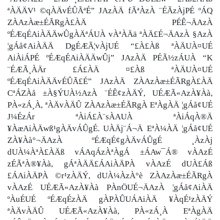
ªÀÄÄV¹ ©qÀÄvÉÛÃªÉ” JAzÀÄ fÃªÀzÀ ¨ÉÃzÀjPÉ ºÁQ
ZÀAzÀæ±ÉÃRgÀ£ÀÄ PÉÊ¬ÄAzÀ
ºÉÆqÉAiÀÄÄwÛgÀÄªÁUÀ vÀªÀÄä ªÀÄ£É¬ÄAzÀ §AzÀ
¦gÁå¢AiÀÄÄ DgÉÆÃ¦vÀjUÉ “£À£Àß ªÀÄUÀ¤UÉ
AiÀiÁPÉ ºÉÆqÉAiÀÄÄwÛj” JAzÀÄ PÉÃ½zÁUÀ “K
¨ÉÆÃ¸ÀÄr £Á£ÀÄ ¤£Àß ªÀÄUÀ¤UÉ
ºÉÆqÉAiÀÄÄvÉÛÃ£É” JAzÀÄ ZÀAzÀæ±ÉÃRgÀ£ÀÄ
CªÁZÀå ±À§ÝUÀ½AzÀ ¨ÉÊ¢zÀÄÝ, UÉÆÃ«AzÀ¥Àà,
PÀ«zÁ¸À, ªÀÄvÀÄÛ ZÀAzÀæ±ÉÃRgÀ EªÀgÀÄ ¦gÁå¢UÉ
J¼ÉzÁr ªÀiÁ£À¨sÀAUÀ ªÀiÁqÀ®Ä
¥ÀæAiÀÄwß¹gÀÄvÁÛgÉ. UÀÄj¨Á¬Ä EªÀ¼ÀÄ ¦gÁå¢UÉ
ZÀ¥Àà°¬ÄAzÀ ºÉÆqÉ¢gÀÄvÁÛgÉ ¸ÀzÀj
dUÀ¼ÀªÀ£ÀÄß vÁAqÁzÀªÀgÁ ±ÁAw¯Á® vÀAzÉ
zÉÃªÀ®¥Àà, gÁªÀÄÄ£ÁAiÀÄPÀ vÀAzÉ dUÀ£Áß
£ÁAiÀÄPÀ ©r¹zÀÄÝ, dUÀ¼ÀzÀ°è ZÀAzÀæ±ÉÃRgÀ
vÀAzÉ UÉÆÃ«AzÀ¥Àà PÀnÖUÉ¬ÄAzÀ ¦gÁå¢AiÀÄ
ºÀuÉUÉ ºÉÆqÉzÀÄ gÀPÀÛUÁAiÀÄ ¥ÀqÉ¹zÀÄÝ
ªÀÄvÀÄÛ UÉÆÃ«AzÀ¥Àà, PÀ«zÁ¸À EªÀgÀÄ