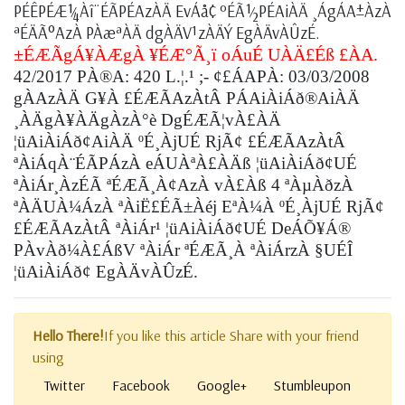
PÉÊPÉÆ¼Àî¨ÉÃPÉAzÀÄ EvÁå¢ ºÉÃ½PÉAiÀÄ ¸ÁgÁA±ÀzÀ
ªÉÄÃ°AzÀ PÀæªÀÄ dgÀÄV¹zÀÄÝ EgÀÄvÀÛzÉ.
±ÉÆÃgÁ¥ÀÆgÀ ¥ÉÆ°Ã¸ï oÁuÉ UÀÄ£Éß £ÀA.
42/2017 PÀ®A: 420 L.¦.¹ ;-
¢£ÁAPÀ: 03/03/2008
gÀAzÀÄ G¥À £ÉÆÃAzÀtÂ PÁAiÀiÁð®AiÀÄ
¸ÀÄgÀ¥ÀÄgÀzÀ°è
DgÉÆÃ¦vÀ£ÀÄ
¦üAiÀiÁð¢AiÀÄ ºÉ¸ÀjUÉ RjÃ¢ £ÉÆÃAzÀtÂ
ªÀiÁqÀ¨ÉÃPÁzÀ eÁUÀªÀ£ÀÄß ¦üAiÀiÁð¢UÉ
ªÀiÁr¸ÀzÉÃ ªÉÆÃ¸À¢AzÀ vÀ£Àß 4 ªÀµÀðzÀ
ªÀÄUÀ¼ÁzÀ ªÀiË£ÉÃ±Àéj EªÀ¼À ºÉ¸ÀjUÉ RjÃ¢
£ÉÆÃAzÀtÂ ªÀiÁr¹ ¦üAiÀiÁð¢UÉ DeÁÕ¥Á®
PÀvÀð¼À£ÁßV ªÀiÁr ªÉÆÃ¸À ªÀiÁrzÀ §UÉÎ
¦üAiÀiÁð¢ EgÀÄvÀÛzÉ.
Hello There!
If you like this article Share with your friend
using
Twitter
Facebook
Google+
Stumbleupon