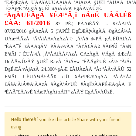
ºÉÆqÉzÀÄ UÀÄ¥ÀÛUÁAiÀÄ ªÀiÁrzÀ §UÉÎ ºÁUÀÄ fÃª
¨ÉzÀjPÉ ºÁQzÀ §UÉÎ ¦üAiÀiÁð¢ EgÀÄvÀÛzÉ.
ªÀqÀUÉÃgÁ ¥ÉÆ°Ã¸ï oÁuÉ UÀÄ£Éß
£ÀA: 61/2016
87 PÉ.¦ PÁAiÉÄÝ. :- ¢£ÁAPÀ
07/02/2016 gÀAzÀÄ 5 ¦JAPÉÌ DgÉÆÃ¦vÀgÀÄ ©gÀ£Á¼À
UÁæªÀÄzÀ ¹ÃªÀiÁAvÀgÀzÀ°è ¸ÁªÀð d¤PÀ gÀ¸ÉÛAiÀÄ
ªÉÄÃ¯É zÀÄAqÁV PÀÄ½vÀÄ ºÀtªÀ£ÀÄß ¥ÀtPÉÌ ºÀaÑ
E¹àÃl J¯ÉUÀ¼À ¸ÀºÁAiÀÄ¢AzÀ CAzÀgÀ §ºÁgÀ dÆeÁl
DqÀÄwÛzÀÝ §UÉÎ RavÀ ªÀiÁ»w ªÉÄÃgÉUÉ zÁ½ ªÀiÁr
DgÉÆÃ¦vÀjAzÀ 24,300/-gÀÆ £ÀUÀzÀÄ ºÀt ªÀÄvÀÄÛ 52
E¹àÃl J¯ÉUÀ¼À£ÀÄß d¦Û ¥Àr¹PÉÆAqÀÄ ªÀiÁ£Àå
£ÁåAiÀiÁ®AiÀÄzÀ ¥ÀgÀªÁ¤UÉ ¥ÀqÉzÀÄPÉÆAqÀÄ E
ªÉÄÃ°£ÀAvÉ ¥ÀæPÀgÀt zÁR°¹zÀÄÝ EgÀÄvÀÛzÉ.
Hello There!
If you like this article Share with your friend
using
Twitter
Facebook
Google+
Stumbleupon