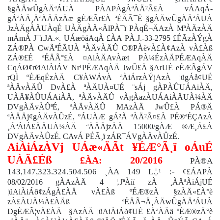
§gÀÄwÛgÀÄªÁUÀ PÀAPÀgÀªÀÄ²Ã£À vÁAqÁ-
gÁªÀÄ¸ÀªÀÄÄzÀæ gÉÆÃr£À ªÉÄÃ¯É §gÀÄwÛgÀÄªÁUÀ
JzÀÄgÀÄUÀqÉ UÀÄgÀÄ«ÄlPÀ¯ï PÀqÉ¬ÄAzÀ MªÀÄzÀÄ
mÁmÁ J¯ï.JA.«. UÁæöåAqÀ £ÀA PÀ.J.-33-2795 £ÉÃzÀÝgÀ
ZÁ®PÀ
CwÃªÉÃUÀ ªÀÄvÀÄÛ C®PÀëvÀ£À¢AzÀ vÀ£Àß
ZÁ®£É ªÉÄÃ°£À ¤AiÀÄAvÀæt PÀ¼ÉzÀÄPÉÆAqÀÄ
CqÁØ¢rØAiÀiÁV Nr¹PÉÆAqÀÄ JwÛ£À §ArUÉ eÉÆÃgÁV
rQÌ ºÉÆqÉzÀÄ C¥ÀWÁvÀ ªÀiÁrzÀÝjAzÀ ¦ügÁå¢UÉ
ªÀÄvÀÄÛ DvÀ£À ªÀÄUÀ¤UÉ ¨sÁj gÀPÀÛUÁAiÀÄ,
UÀÄ¥ÀÛUÁAiÀÄ, ªÀÄvÀÄÛ vÀgÀazÀUÁAiÀÄUÀ¼ÀÄ
DVgÀÄvÀÛªÉ, ªÀÄvÀÄÛ MAzÀÄ JwÛ£À PÁ®Ä
ªÀÄÄj¢gÀÄvÀÛzÉ, ºÁUÀÆ gÁ²Ã ªÀÄ²Ã¤£À PÉ®ªÉÇAzÀ
¸ÁªÀiÁ£ÀÄUÀ¼ÀÄ ªÀÄÄjzÀÄ 15000/gÀÆ ®Æ¸Á£À
DVgÀÄvÀÛzÉ. CAvÁ PÉÃ¸ï zÁR¯ÁVgÀÄvÀÛzÉ.
AiÀiÁzÀVj UÁæ«ÄÃt ¥ÉÆ°Ã¸ï oÁuÉ
UÀÄ£Éß
£ÀA: 20/2016
PÀ®A
143,147,323.324.504.506 ¸ÀA 149 L.¦.¹ :-
¢£ÁAPÀ
08/02/2016 gÀAzÀÄ 4 ¦.JªÀiï zÀ ¸ÀÄªÀiÁjUÉ
¦üAiÀiÁð¢zÁgÀ£ÀÄ vÀ£Àß ºÉÆ®zÀ §zÀÄ«£À°è
zÀ£ÀUÀ¼À£ÀÄß ªÉÄÃ¬Ä¸ÀÄwÛgÀÄªÁUÀ
DgÉÆÃ¦vÀ£ÀÄ §AzÀÄ ¦üAiÀiÁð¢UÉ £ÀªÀÄä ºÉÆ®zÀ°è