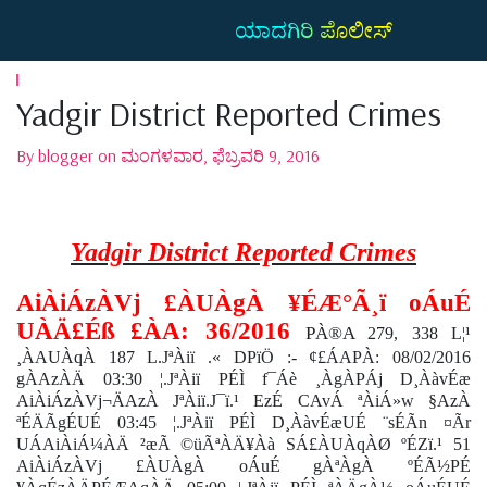
ಯಾದಗಿರಿ ಪೊಲೀಸ್
Yadgir District Reported Crimes
By blogger on ಮಂಗಳವಾರ, ಫೆಬ್ರವರಿ 9, 2016
Yadgir District Reported Crimes
AiÀiÁzÀVj £ÀUÀgÀ ¥ÉÆ°Ã¸ï oÁuÉ
UÀÄ£Éß £ÀA: 36/2016
PÀ®A
279, 338 L¦¹
¸ÀAUÀqÀ 187 L.JªÀiï .« DPïÖ :- ¢£ÁAPÀ: 08/02/2016
gÀAzÀÄ 03:30 ¦.JªÀiï PÉÌ f¯Áè ¸ÀgÀPÁj D¸ÀàvÉæ
AiÀiÁzÀVj¬ÄAzÀ JªÀiï.J¯ï.¹ EzÉ CAvÁ ªÀiÁ»w §AzÀ
ªÉÄÃgÉUÉ 03:45 ¦.JªÀiï PÉÌ D¸ÀàvÉæUÉ ¨sÉÃn ¤Ãr
UÁAiÀiÁ¼ÀÄ ²æÃ ©üÃªÀÄ¥Àà SÁ£ÀUÀqÀØ ºÉZï.¹ 51
AiÀiÁzÀVj £ÀUÀgÀ oÁuÉ gÀªÀgÀ ºÉÃ½PÉ