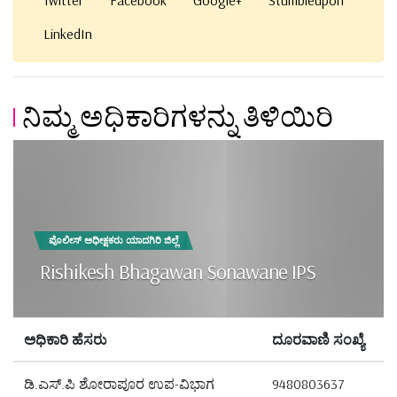
LinkedIn
ನಿಮ್ಮ ಅಧಿಕಾರಿಗಳನ್ನು ತಿಳಿಯಿರಿ
ಪೊಲೀಸ್ ಅಧೀಕ್ಷಕರು ಯಾದಗಿರಿ ಜಿಲ್ಲೆ
Rishikesh Bhagawan Sonawane IPS
ಅಧಿಕಾರಿ ಹೆಸರು
ದೂರವಾಣಿ ಸಂಖ್ಯೆ
ಡಿ.ಎಸ್.ಪಿ ಶೋರಾಪೂರ ಉಪ-ವಿಭಾಗ
9480803637