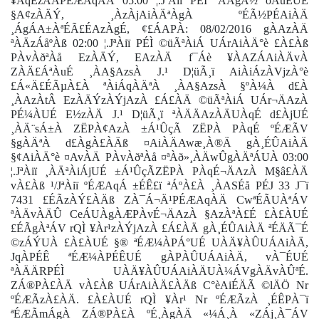
¥ÀqÉzÀÄPÉÆAqÀÄ 05:00 ¦.JªÀiï PÉÌ ªÀÄgÀ½ oÁuÉUÉ
§A¢zÀÄÝ, ¸ÀzÀjAiÀÄªÀgÀ ºÉÃ½PÉAiÀÄ
¸ÁgÁA±ÀªÉÃ£ÉAzÀgÉ, ¢£ÁAPÀ: 08/02/2016 gÀAzÀÄ
ªÀÄzÁåºÀß 02:00 ¦.JªÀiï PÉÌ ©üÃªÀiÁ UÁrAiÀÄ°è £À£Àß
PÀvÀðªÀå EzÀÄÝ, EAzÀÄ f¯Áè ¥ÀAZÁAiÀÄvÀ
ZÀÄ£ÁªÀuÉ ¸ÀA§AzsÀ J.¹ D¦üÃ¸ï AiÀiÁzÀVjzÀ°è
£Á«Ä£ÉÃµÀ£À ªÀiÁqÀÄªÀ ¸ÀA§AzsÀ §ºÀ¼À d£À
¸ÀAzÀtÂ EzÀÄÝzÀÝjAzÀ £Á£ÀÄ ©üÃªÀiÁ UÁr¬ÄAzÀ
PÉ¼ÀUÉ E½zÀÄ J.¹ D¦üÃ¸ï ªÀÄÄAzÀÄUÀqÉ d£ÀjUÉ
¸ÀÄ¨sÁ±À ZËPÀ¢AzÀ ±Á¹ÛçÃ ZËPÀ PÀqÉ ºÉÆÃV
§gÀÄªÀ d£ÀgÀ£ÀÄß ¤AiÀÄAwæ¸À®Ä gÀ¸ÉÛAiÀÄ
§¢AiÀÄ°è ¤AvÀÄ PÀvÀðªÀå ¤ªÀð»¸ÀÄwÛgÀÄªÁUÀ 03:00
¦.JªÀiï ¸ÀÄªÀiÁjUÉ ±Á¹ÛçÃZËPÀ PÀqÉ¬ÄAzÀ M§â£ÀÄ
vÀ£Àß ¹/JªÀiï ºÉÆAqÁ ±ÉÊ£ï ªÁºÀ£À ¸ÀASÉå PÉJ 33 J¯ï
7431 £ÉÃzÀÝ£ÀÄß ZÀ¯Á¬Ä¹PÉÆAqÀÄ CwªÉÃUÀªÁV
ªÀÄvÀÄÛ CeÁUÀgÀÆPÀvÉ¬ÄAzÀ §AzÀªÀ£É £À£ÀUÉ
£ÉÃgÀªÁV rQÌ ¥Àr¹zÀÝjAzÀ £Á£ÀÄ gÀ¸ÉÛAiÀÄ ªÉÄÃ¯É
©zÁÝUÀ £À£ÀUÉ §® ªÉÆ¼ÀPÁ°UÉ UÀÄ¥ÀÛUÁAiÀÄ,
JqÀPÉÊ ªÉÆ¼ÀPÉÊUÉ gÀPÀÛUÁAiÀÄ, vÀ¯ÉUÉ
ªÀÄÄRPÉÌ UÀÄ¥ÀÛUÁAiÀÄUÀ¼ÁVgÀÄvÀÛªÉ.
ZÁ®PÀ£ÀÄ vÀ£Àß UÁrAiÀÄ£ÀÄß C°èAiÉÄÃ ©lÄÖ Nr
ºÉÆÃzÀ£ÀÄ. £À£ÀUÉ rQÌ ¥Àr¹ Nr ºÉÆÃzÀ ¸ÉÊPÀ¯ï
ªÉÆÃmÁgÀ ZÁ®PÀ£À ºÉ¸ÀgÀÄ «¼Á¸À «ZÁj¸À¯ÁV