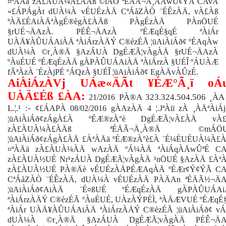
¤ªÀÄä zÀ£ÀUÀ¼À£ÀÄß ©lÄÖ ªÉÄÃ¬Ä¸ÀÄwÛ¢ÝÃ CAvÁ
«£ÁPÁgÀt dUÀ¼À vÉUÉzÀÄ CªÁåZÀÒ ¨ÉÊzÀÄ, vÀ£Àß
ªÀÄ£ÉAiÀÄªÀgÉ®ègÀ£ÀÄß PÀgÉzÀÄ PÀnÖUÉ
§rUÉ¬ÄAzÀ. PÉÊ¬ÄAzÀ ºÉÆqÉ§qÉ ªÀiÁr
UÀÄ¥ÀÛUÁAiÀÄ ªÀiÁrzÀÄÝ C®èzÉÃ ¦üAiÀiÁð¢ ºÉAqÀw
dUÀ¼À ©r¸À®Ä §AzÁUÀ DgÉÆÃ¦vÀgÀÄ §rUÉ¬ÄAzÀ
ºÀuÉUÉ ºÉÆqÉzÀÄ gÀPÀÛUÁAiÀÄ ªÀiÁrzÀ §UÉÎ ºÁUÀÆ
fÃªÀzÀ ¨ÉzÀjPÉ ºÁQzÀ §UÉÎ ¦üAiÀiÁð¢ EgÀÄvÀÛzÉ.
AiÀiÁzÀVj UÁæ«ÄÃt ¥ÉÆ°Ã¸ï oÁ
UÀÄ£Éß £ÀA:
PÀ®A 323.324.504.506 ¸ÀA
21/2016
L.¦.¹ :-
¢£ÁAPÀ 08/02/2016 gÀAzÀÄ 4 ¦.JªÀiï zÀ ¸ÀÄªÀiÁ
¦üAiÀiÁð¢zÁgÀ£À ºÉÆ®zÀ°è DgÉÆÃ¦vÀ£ÀÄ vÀ£
zÀ£ÀUÀ¼À£ÀÄß ªÉÄÃ¬Ä¸À®Ä ©mÁÖU
¦üAiÀiÁð¢zÁgÀ£ÀÄ £ÀªÀÄä ºÉÆ®zÀ°è£À ¨É¼ÉUÉUÀ¼À£
¤ªÀÄä zÀ£ÀUÀ¼ÀÄ wAzÀÄ ºÁ¼ÀÄ ªÀiÁqÀÄwÛªÉ C
zÀ£ÀUÀ½UÉ Nr¹zÁUÀ DgÉÆÃ¦vÀgÀÄ ¹nÖUÉ §AzÀÄ £Àª
zÀ£ÀUÀ½UÉ PÀ®Äè vÉUÉzÀÄPÉÆAqÀÄ ºÉÆr¢Ý¢ÝÃ C
CªÁåZÀÒ ¨ÉÊzÀÄ, dUÀ¼À vÉUÉzÀÄ PÀÄAn ªÉÄÃ½¬Ä
¦üAiÀiÁð¢AiÀÄ ¨É¤ßUÉ ºÉÆqÉzÀÄ gÀPÀÛUÁAi
ªÀiÁrzÀÄÝ C®èzÉÃ ºÀuÉUÉ, UÀzÀÝPÉÌ, ªÀÄÆVUÉ ºÉÆqÉ
ªÀiÁr UÀÄ¥ÀÛUÁAiÀÄ ªÀiÁrzÀÄÝ C®èzÉÃ ¦üAiÀiÁð¢ v
dUÀ¼À ©r¸À®Ä §AzÁUÀ DgÉÆÃ¦vÀgÀÄ PÉÊ¬ÄA