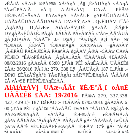
vÉÃdÄ vÀAzÉ ®PÀëöät ¥ÀªÁgÀ ¸Á|| ¸ËzÁUÀgÀ vÁAqÁ
ºÀwÛPÀÄtÂ vÁ||f|| AiÀiÁzÀVj CAvÁ PÉÃ½
UÉÆvÁÛ¬ÄvÀÄ. £ÀAvÀgÀ £À£ÀUÉ gÀPÀÛUÁAiÀÄ
UÀÄ¥ÀÛUÁAiÀÄUÀ¼ÀÄ DVzÀÝjAzÀ aQvÉìUÁV f¯Áè
¸ÀgÀPÁj D¸ÀàvÉæ AiÀiÁzÀVjUÉ §AzÀÄ ¸ÉÃjPÉ
DVgÀÄvÉÛÃ£É. PÁgÀt £Á£ÀÄ PÀvÀðªÀå
¤ªÀð»¸ÀÄªÁUÀ
gÀ¸ÉÛAiÀÄ ªÉÄÃ¯É J.¹ D¦üÃ¸ï ºÀwÛgÀ rQÌ ¥Àr¹ Nr
ºÉÆÃzÀ ¸ÉÊPÀ¯ï ªÉÆÃmÁgÀ ZÁ®PÀ£À «gÀÄzÀÝ
¸ÀÆPÀÛ PÁ£ÀÆ£ÀÄ PÀæªÀÄ dgÀÄV¸À®Ä «£ÀAw CAvÁ
PÉÆlÖ ºÉÃ½PÉAiÀÄ ¸ÁgÁA±ÀzÀ ªÉÄÃ°AzÀ ¢£ÁAPÀ:
08/02/2016 gÀAzÀÄ 05:00 ¦.JªÀiï PÉÌ oÁuÉAiÀÄ UÀÄ£Éß
£ÀA: 36/2016 PÀ®A: 279, 338 L¦¹ ¸ÀAUÀqÀ 187 L.JªÀiï .«
DPïÖ £ÉÃzÀÝgÀ°è ¥ÀæPÀgÀt zÁR°¹PÉÆAqÀÄ ªÀÄÄA¢
£À vÀ¤SÉ PÉÊPÉÆAqÉ£ÀÄ.
AiÀiÁzÀVj UÁæ«ÄÃt ¥ÉÆ°Ã¸ï oÁuÉ
UÀÄ£Éß £ÀA: 19/2016
PÀ®A 279, 337,338,
427, 429 L¦¹ 187 DåPÀÖ :-
¢£ÁAPÀ 07/02/2016 gÀAzÀÄ 6-
00 ¦.JªÀiï PÉÌ ¦ügÁå¢ü ªÀÄvÀÄÛ DvÀ£À ªÀÄUÀÄ E§âgÀÆ
PÀÆrPÉÆAqÀÄ vÀªÀÄä ºÉÆ®zÀ°è eÉÆÃ¼ÀzÀ
gÁ²AiÀÄ£ÀÄß ªÀiÁqÀÄªÀ PÀÄjvÀÄ gÁ² ªÀÄ²Ã£À JwÛ£À
§ArAiÀÄ°è vÉUÉzÀÄPÉÆAqÀÄ ºÉÆÃV C°è gÁ² ªÀiÁr
ªÀÄgÀ½ vÀªÀÄÆäjUÉ JwÛ£À §ArAiÀÄ°è