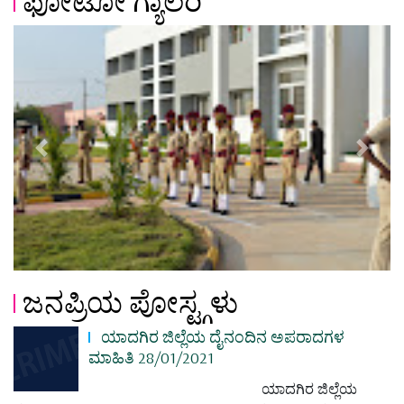
ಫೋಟೋ ಗ್ಯಾಲರಿ
Previous
Next
ಜನಪ್ರಿಯ ಪೋಸ್ಟ್ಗಳು
ಯಾದಗಿರ ಜಿಲ್ಲೆಯ ದೈನಂದಿನ ಅಪರಾದಗಳ
ಮಾಹಿತಿ 28/01/2021
ಯಾದಗಿರ ಜಿಲ್ಲೆಯ