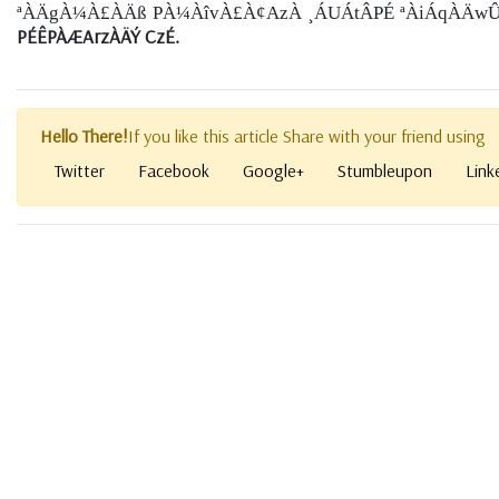
ªÀÄgÀ¼À£ÀÄß PÀ¼ÀîvÀ£À¢AzÀ ¸ÁUÁtÂPÉ ªÀiÁqÀÄw
PÉÊPÀÆArzÀÄÝ CzÉ.
Hello There!
If you like this article Share with your friend using
Twitter
Facebook
Google+
Stumbleupon
Link