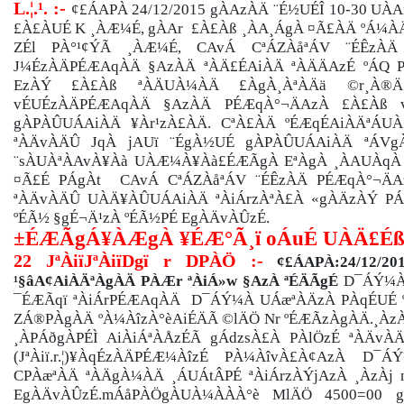
L.¦.¹. :-
¢£ÁAPÀ 24/12/2015 gÀAzÀÄ ¨É½UÉÎ 10-30 U
£À£ÀUÉ K ¸ÀÆ¼É, gÀAr £À£Àß ¸ÀA¸ÁgÀ ¤Ã£ÀÄ ºÁ¼ÀÄ 
ZÉl PÀ°¹¢ÝÃ ¸ÀÆ¼É, CAvÁ CªÁZÀåªÁV ¨ÉÊzÀ
J¼ÉzÀÄPÉÆAqÀÄ §AzÀÄ ªÀÄ£ÉAiÀÄ ªÀÄÄAzÉ ºÁQ P
EzÀÝ £À£Àß ªÀÄUÀ¼ÀÄ £ÀgÀ¸ÀªÀÄä ©r¸À®Ä
vÉUÉzÀÄPÉÆAqÀÄ §AzÀÄ PÉÆqÀ°¬ÄAzÀ £À£Àß v
gÀPÀÛUÁAiÀÄ ¥Àr¹zÀ£ÀÄ. CªÀ£ÀÄ ºÉÆqÉAiÀÄªÁUÀ
ªÀÄvÀÄÛ JqÀ jAUï ¨ÉgÀ½UÉ gÀPÀÛUÁAiÀÄ ªÁVg
¨sÀUÀªÀAvÀ¥Àà UÀÆ¼À¥Àà£ÉÆÃgÀ EªÀgÀ ¸ÀAUÀqÀ 
¤Ã£É PÁgÀt CAvÁ CªÁZÀåªÁV ¨ÉÊzÀÄ PÉÆqÀ°¬ÄA
ªÀÄvÀÄÛ UÀÄ¥ÀÛUÁAiÀÄ ªÀiÁrzÀªÀ£À «gÀÄzÀÝ P
ºÉÃ½ §gÉ¬Ä¹zÀ ºÉÃ½PÉ EgÀÄvÀÛzÉ.
±ÉÆÃgÁ¥ÀÆgÀ ¥ÉÆ°Ã¸ï oÁuÉ UÀÄ£Éß
22 JªÀiïJªÀiïDgï r DPÀÖ :-
¢£ÁAPÀ:24/12/2
¹§âA¢AiÀÄªÀgÀÄ PÀÆr ªÀiÁ»w §AzÀ ªÉÄÃgÉ
D¯ÁÝ¼À
¯ÉÆÃqï ªÀiÁrPÉÆAqÀÄ D¯ÁÝ¼À UÁæªÀÄzÀ PÀqÉUÉ
ZÁ®PÀgÀÄ ºÀ¼ÀîzÀ°èAiÉÄÃ ©lÄÖ Nr ºÉÆÃzÀgÀÄ.¸À
¸ÀPÁðgÀPÉÌ AiÀiÁªÀÅzÉÃ gÁdzsÀ£À PÀlÖzÉ ªÀÄvÀ
(JªÀiï.r.¦)¥ÀqÉzÀÄPÉÆ¼ÀîzÉ PÀ¼ÀîvÀ£À¢AzÀ 
CPÀæªÀÄ ªÀÄgÀ¼ÀÄ ¸ÁUÁtÂPÉ ªÀiÁrzÀÝjAzÀ ¸ÀzÀ
EgÀÄvÀÛzÉ.mÁåPÀÖgÀUÀ¼ÀÀÀ°è MlÄÖ 4500=00 