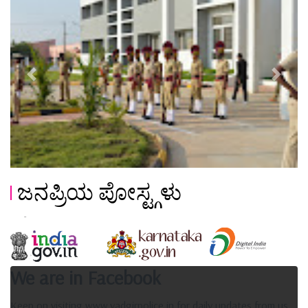
Previous
Next
ಜನಪ್ರಿಯ ಪೋಸ್ಟ್ಗಳು
We are in Facebook
Keep on visiting www.yadgirpolice.in for daily updates from us.