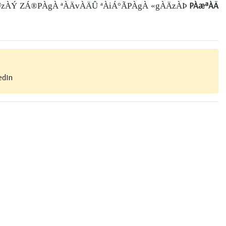
PÀæªÀÄ
ÛzÀÝ ZÁ®PÀgÀ ªÀÄvÀÄÛ ªÀiÁ°ÃPÀgÀ «gÀÄzÀÞ
edIn