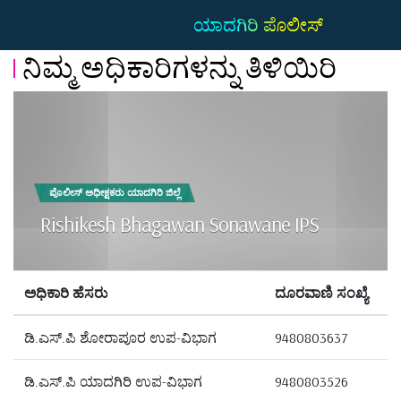
ಯಾದಗಿರಿ ಪೊಲೀಸ್
ನಿಮ್ಮ ಅಧಿಕಾರಿಗಳನ್ನು ತಿಳಿಯಿರಿ
ಪೊಲೀಸ್ ಅಧೀಕ್ಷಕರು ಯಾದಗಿರಿ ಜಿಲ್ಲೆ
Rishikesh Bhagawan Sonawane IPS
ಅಧಿಕಾರಿ ಹೆಸರು
ದೂರವಾಣಿ ಸಂಖ್ಯೆ
ಡಿ.ಎಸ್.ಪಿ ಶೋರಾಪೂರ ಉಪ-ವಿಭಾಗ
9480803637
ಡಿ.ಎಸ್.ಪಿ ಯಾದಗಿರಿ ಉಪ-ವಿಭಾಗ
9480803526