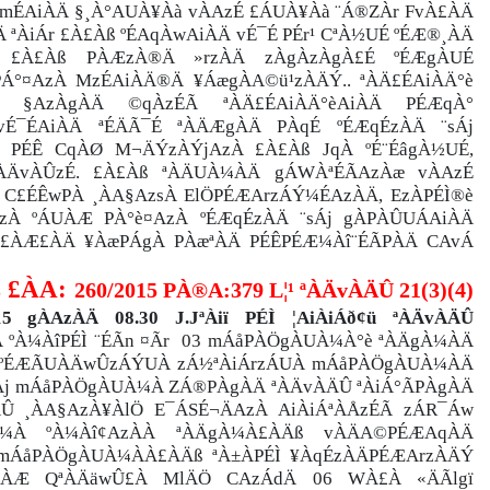
ÀAmÉAiÀÄ §¸À°AUÀ¥Àà vÀAzÉ £ÁUÀ¥Àà ¨Á®ZÀr FvÀ£ÀÄ
ªÀiÁr £À£Àß ºÉAqÀwAiÀÄ vÉ¯É PÉr¹ CªÀ½UÉ ºÉÆ®¸ÀÄ
Ä £À£Àß PÀÆzÀ®Ä »rzÀÄ zÀgÀzÀgÀ£É ºÉÆgÀUÉ
Á°¤AzÀ MzÉAiÀÄ®Ä ¥ÁægÀA©ü¹zÀÄÝ.. ªÀÄ£ÉAiÀÄ°è
 §AzÀgÀÄ ©qÀzÉÃ ªÀÄ£ÉAiÀÄ°èAiÀÄ PÉÆqÀ°
É¯ÉAiÀÄ ªÉÄÃ¯É ªÀÄÆgÀÄ PÀqÉ ºÉÆqÉzÀÄ ¨sÁj
 PÉÊ CqÀØ M¬ÄÝzÀÝjAzÀ £À£Àß JqÀ ºÉ¨ÉâgÀ½UÉ,
ÀÄvÀÛzÉ. £À£Àß ªÀÄUÀ¼ÀÄ gÁWÀªÉÃAzÀæ vÀAzÉ
C£ÉÊwPÀ ¸ÀA§AzsÀ ElÖPÉÆArzÁÝ¼ÉAzÀÄ, EzÀPÉÌ®è
zÀ ºÁUÀÆ PÀ°è¤AzÀ ºÉÆqÉzÀÄ ¨sÁj gÀPÀÛUÁAiÀÄ
Á£ÀÆ£ÀÄ ¥ÀæPÁgÀ PÀæªÀÄ PÉÊPÉÆ¼Àî¨ÉÃPÀÄ CAvÁ
 £ÀA:
260/2015 PÀ®A:379 L¦¹ ªÀÄvÀÄÛ 21(3)(4)
015 gÀAzÀÄ 08.30 J.JªÀiï PÉÌ ¦AiÀiÁð¢ü ªÀÄvÀÄÛ
 ºÀ¼ÀîPÉÌ ¨ÉÃn ¤Ãr 03 mÁåPÀÖgÀUÀ¼À°è ªÀÄgÀ¼ÀÄ
 ºÉÆÃUÀÄwÛzÁÝUÀ zÁ½ªÀiÁrzÁUÀ mÁåPÀÖgÀUÀ¼ÀÄ
zÀj mÁåPÀÖgÀUÀ¼À ZÁ®PÀgÀÄ ªÀÄvÀÄÛ ªÀiÁ°ÃPÀgÀÄ
ÄÛ ¸ÀA§AzÀ¥ÀlÖ E¯ÁSÉ¬ÄAzÀ AiÀiÁªÀÅzÉÃ zÁR¯Áw
D¯ÁÝ¼À ºÀ¼Àî¢AzÀÀ ªÀÄgÀ¼À£ÀÄß vÀÄA©PÉÆAqÀÄ
j mÁåPÀÖgÀUÀ¼ÀÀ£ÀÄß ªÀ±ÀPÉÌ ¥ÀqÉzÀÄPÉÆArzÀÄÝ
gÀÆ QªÀÄäwÛ£À MlÄÖ CAzÁdÄ 06 WÀ£À «ÄÃlgï