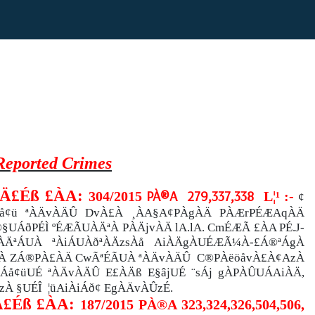
 Reported Crimes
ÀÄ£Éß £ÀA:
PÀ®A
279,337,338
304/2015
L¦¹ :-
¢
ügÁå¢ü ªÀÄvÀÄÛ DvÀ£À ¸ÀA§A¢PÀgÀÄ PÀÆrPÉÆAqÀÄ
ÁðPÉÌ ºÉÆÃUÀÄªÀ PÀÄjvÀÄ lA.lA. CmÉÆÃ £ÀA PÉ.J-
ÀÄªÁUÀ ªÀiÁUÀðªÀÄzsÀå AiÀÄgÀUÉÆÃ¼À-£Á®ªÁgÀ
gÀ ZÁ®PÀ£ÀÄ
CwÃªÉÃUÀ ªÀÄvÀÄÛ
C®PÀëöåvÀ£À¢AzÀ
gÁå¢üUÉ ªÀÄvÀÄÛ E£ÀÄß E§âjUÉ ¨sÁj gÀPÀÛUÁAiÀÄ,
À §UÉÎ
¦üAiÀiÁð¢ EgÀÄvÀÛzÉ.
Ä£Éß £ÀA:
187/2015 PÀ®A 323,324,326,504,506,