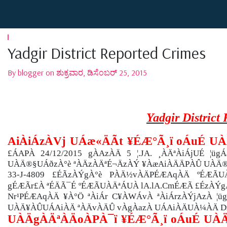
Yadgir District Reported Crimes
By blogger on ಶುಕ್ರವಾರ, ಡಿಸೆಂಬರ್ 25, 2015
Yadgir District
AiÀiÁzÀVj UÁæ«ÄÃt ¥ÉÆ°Ã¸ï oÁuÉ U
£ÁAPÀ 24/12/2015 gÀAzÀÄ 5 ¦.JA. ¸ÀÄªÀiÁjUÉ ¦
UÀÄ®§UÁðzÀ°è ªÀÄzÀÄªÉ¬ÄzÀÝ ¥ÀæAiÀÄÄPÀÛ UÀÄ®§U
33-J-4809 £ÉÃzÀÝgÀ°è PÀÄ½vÀÄPÉÆAqÀÄ ºÉÆÃU
gÉÆÃr£À ªÉÄÃ¯É ºÉÆÃUÀÄªÁUÀ lA.lA.CmÉÆÃ £ÉzÀÝ
Nr¹PÉÆAqÀÄ ¥À°Ö ªÀiÁr C¥ÀWÁvÀ ªÀiÁrzÀÝjAzÀ ¦ü
UÀÄ¥ÀÛUÁAiÀÄ ªÀÄvÀÄÛ vÀgÀazÀ UÁAiÀÄUÀ¼ÀÄ Dz
UÀÄgÀÄªÀÄoÀPÀ¯ï ¥ÉÆ°Ã¸ï oÁuÉ UÀ