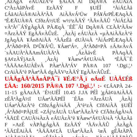
¸ÀzÀgÀ eÁUÀzÀ°è §AiÀÄ¯Ál DqÀ®Ä eÁUÀzÀ
CªÀ±ÀåPÀvÉ EzÀÄÝ F §UÉÎ ªÀiÁ£Àå
£ÁåAiÀiÁ®AiÀÄªÀÅ AiÀÄvÁ¹Üw PÁ¥ÁrPÉÆAqÀÄ
ºÉÆÃUÀ®Ä CfðzÁ½UÉ w½¹zÀÄÝ ªÀÄvÀÄÛ ªÀiÁ£Àå
vÀºÀ¹¯ÁÝgÀgÀÄ PÀÆqÀ ¨ÉÊ¯Ál DqÀ®Ä C£ÀÄªÀÄw
¤ÃrzÀÄÝ EgÀÄvÀÛzÉ. ¸ÀzÀj eÁUÀzÀ «µÀAiÀÄzÀ°è
JgÀqÀÄ ¥ÁnðAiÀÄ ªÀÄzÉå dUÀ¼À ªÀiÁrPÉÆAqÀÄ
¸ÁªÀðd¤PÀ D¹Û¥Á¹Û, ¥ÁætºÁ¤, ¸ÁªÀðd¤PÀ ±ÁAvÀvÁ
¨sÀAUÀªÀÅAmÁUÀÄªÀ ¸ÁzÀåvÉ PÀAqÀÄ
§A¢zÀÝjAzÀ ¸ÀzÀj ¥ÀæwªÁ¢UÀ¼À ªÉÄÃ¯É
ªÀÄÄAeÁUÀÈvÀ PÀæªÀÄªÁV PÀ®A 107 ¹.Dgï.¦.¹
CrAiÀÄ°è PÀæªÀÄ dgÀÄV¹zÀÄÝ EgÀÄvÀÛzÉ.
UÀÄgÀÄªÀÄoÀPÀ¯ï ¥ÉÆ°Ã¸ï oÁuÉ UÀÄ£Éß
£ÀA: 160/2015 PÀ®A 107 ¹.Dgï.¦.¹ :-
¢£ÁAPÀ 24-
11-15 gÀAzÀÄ ¨É½UÉÎ 10.45 J.JA PÉÌ ¦gÁå¢üAiÀÄÄ
zÉÃªÀgÀ½î UÁæªÀÄPÉÌ ¨ÉÃn ¤ÃrzÁUÀ ¸ÀzÀj
UÁæªÀÄzÀ°è CfðzÁgÀ¼ÀÄ ¸À°è¹zÀ CfðAiÀÄ §UÉÎ
¸ÁªÀðd¤PÀjUÉ «ZÁj¹zÁUÀ UÁæªÀÄzÀ°è CfÃðzÁgÀ¼À
ªÀÄ£É CAUÀ¼ÀzÀ eÁUÀzÀ°è ¥ÀæwªÁ¢UÀ¼À ªÀÄzÀå
F »AzÉ vÀPÀgÁgÀÄ EzÀÄÝ ªÀÄvÀÄÛ ¸ÀzÀgÀ
ªÀÄ£ÉAiÀÄ ªÀÄÄA¢£À UÁæªÀÄzÀ ²æÃ gÉÃtÄPÀ