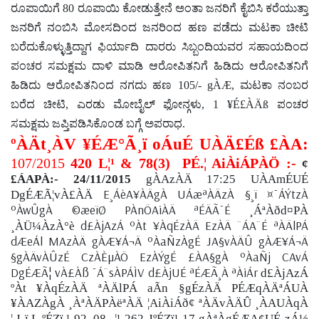
ರೂಪಾಯಿಗೆ
80
ರೂಪಾಯಿ ಕೋಡುತ್ತೇನೆ ಅಂತಾ ಜನರಿಗೆ ಕೈಬಿಸಿ ಕರೆಯುತ್ತಾ
ಜನರಿಗೆ ನಂಬಿಸಿ ಮೋಸದಿಂದ ಜನರಿಂದ ಹಣ ಪಡೆದು ಮಟಕಾ ಚೀಟಿ
ಬರೆದುಕೊಳ್ಳುತ್ತಿದ್ದಾಗ ಫಿರ್ಯಾದಿ ದಾರರು ಸಿಬ್ಬಂದಿಯವರ ಸಹಾಯದಿಂದ
ಪಂಚರ ಸಮಕ್ಷಮ ದಾಳಿ ಮಾಡಿ ಆರೋಪಿತನಿಗೆ ಹಿಡಿದು ಆರೋಪಿತನಿಗೆ
ಹಿಡಿದು ಆರೋಪಿತನಿಂದ ನಗದು ಹಣ
105/- gÀÆ,
ಮಟಕಾ ನಂಬರ
ಬರೆದ ಚೀಟಿ
,
ಎರಡು ಮೋಬೈಲ್ ಫೋನ್ಗಳು
, 1
¥É£ÀÄß
ಪಂಚರ
ಸಮಕ್ಷಮ ಜಪ್ತಿಪಡಿಸಿಕೊಂಡ ಬಗ್ಗೆ ಅಪರಾಧ.
ºÀÄt¸ÀV ¥ÉÆ°Ã¸ï oÁuÉ
UÀÄ£Éß £ÀA:
107/2015
420 L¦¹ &
78(3)
PÉ.¦ AiÀiÁPÀÖ :-
¢
£ÁAPÀ:- 24/11/2015
gÀAzÀÄ 17:25 UÀAmÉUÉ
E¸ÁèA¥ÀÄgÀ UÁæªÀÄzÀ §¸ï ¤¯ÁÝtzÀ
DgÉÆÃ¦vÀ£ÀÄ
ºÀwÛgÀ ©æeïØ PÀnÖAiÀÄ ªÉÄÃ¯É
¸ÁªÀðd¤PÀ
d£ÀjAzÁ ºÀt ¥ÀqÉzÀÄ EzÀÄ ¨ÁA¨É ªÀÄlPÁ
¸ÀÜ¼ÀzÀ°è
dÆeÁl MAzÀÄ gÀÆ¥Á¬Ä ºÀaÑzÀgÉ JA§vÀÄÛ gÀÆ¥Á¬Ä
§gÀÄvÀÛzÉ CzÀÈµÀÖ EzÀÝgÉ £ÀA§gÀ ºÀaÑj CAvÁ
DgÉÆÃ¦ vÀ£Àß ¯Á¨sÀPÁÌV d£ÀjUÉ ªÉÆÃ¸À ªÀiÁr
d£ÀjAzÁ
ºÀt ¥ÀqÉzÀÄ ªÀÄlPÁ aÃn §gÉzÀÄ PÉÆqÀÄªÁUÀ
¥ÀAZÀgÀ ¸ÀªÀÄPÀëªÀÄ ¦AiÀiÁð¢ ªÀÄvÀÄÛ ¸ÀAUÀqÀ
¦.J¸ï.L ºÉZï.¹-92, 08
¦¹-262 JºÉZï¹-17 gÀªÀgÉÆA¢UÉ zÁ½