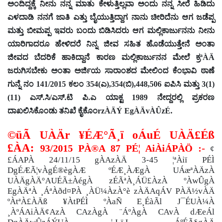
ಅಂದಿದ್ದಕ್ಕೆ ನೀನು ನನ್ನ ಮಾತು ಕೇಳುತ್ತಿಲ್ಲವಾ ಅಂದು ನನ್ನ ಸೀರೆ ಹಿಡಿದು
ಎಳದಾಡಿ ನನಗೆ ಜಾತಿ ಎತ್ತು ಬೈಯುತ್ತಿದ್ದಾಗ ನಾನು ಚೀರಿದೆನು ಆಗ ಜಡೆಪ್ಪ
ಮತ್ತು ಬೀಮಪ್ಪ ಇವರು ಬಂದು ಬಿಡಿಸಿದರು ಆಗ ಮಲ್ಲಿಕಾರ್ಜುನನು ನೀನು
ಯಾರಿಗಾದರೂ ಹೇಳಿದರೆ ನಿನ್ನ ಜೀವ ಸಹಿತ ಹೊಡೆಯುತ್ತೇನೆ ಅಂತಾ
ಜೀವದ ಬೆದರಿಕೆ ಹಾಕಿದ್ದಾನೆ ಕಾರಣ ಮಲ್ಲಿಕಾರ್ಜುನನ ಮೇಲೆ ಕ್ರ
ªÀÄ
ಜರುಗಿಸಬೇಕು ಅಂತಾ ಅರ್ಜಿಯ ಸಾರಾಂಶದ ಮೇಲಿಂದ ಕೆಂಭಾವಿ ಠಾಣೆ
ಗುನ್ನೆ ನಂ
141/2015
ಕಲಂ
354(
ಎ)
,354(
ಬಿ)
,448,506
ಐಪಿಸಿ ಮತ್ತು
3(1)
(11)
ಎಸ್.ಸಿ/ಎಸ್.ಟಿ ಪಿ.ಎ ಯಾಕ್ಟ
1989
ನೇದ್ದರಲ್ಲಿ ಪ್ರಕರಣ
ದಾಖಲಿಸಿಕೊಂಡು ತನಿಖೆ ಕೈಕೊಂ
rzÀÄÝ EgÀÄvÀÛzÉ.
©üÃ UÀÄr ¥ÉÆ°Ã¸ï oÁuÉ UÀÄ£Éß
£ÀA:
93/2015 PÀ®A 87 PÉ¦ AiÀiÁPÀÖ :-
¢
£ÁAPÀ 24/11/15 gÀAzÀÄ 3-45 ¦ªÀiï PÉÌ
DgÉÆÃ¦vÀgÉ®ègÀÆ ºÉÆ¸ÀÆgÀ UÁæªÀÄzÀ
UÀÄgÀÄ°AUÉÃ±ÀégÀ zÉÃªÀ¸ÁÜ£ÀzÀ ºÀwÛgÀ
EgÀÄªÀ ¸ÁªÀðd¤PÀ ¸ÀÜ¼ÀzÀ°è zÀÄAqÁV PÀÄ½vÀÄ
ºÀtªÀ£ÀÄß ¥ÀtPÉÌ ºÀaÑ E¸ÉàÃl J¯ÉUÀ¼À
¸ÀºÁAiÀÄ¢AzÀ CAzÀgÀ ¨ÁºÀgÀ CAvÀ dÆeÁl