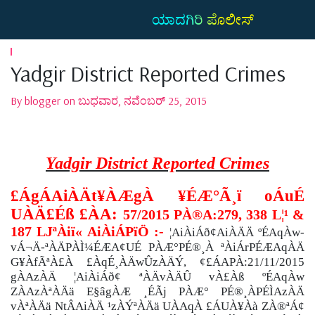
ಯಾದಗಿರಿ ಪೊಲೀಸ್
Yadgir District Reported Crimes
By blogger on ಬುಧವಾರ, ನವೆಂಬರ್ 25, 2015
Yadgir District Reported Crimes
£ÁgÁAiÀÄt¥ÀÆgÀ ¥ÉÆ°Ã¸ï oÁuÉ
UÀÄ£Éß £ÀA:
57/2015
PÀ®A:279, 338 L¦¹ &
187 LJªÀiï« AiÀiÁPïÖ :-
¦AiÀiÁð¢AiÀÄÄ ºÉAqÀw-
vÁ¬Ä-ªÀÄPÀÌ¼ÉÆA¢UÉ PÀÆ°PÉ®¸À ªÀiÁrPÉÆAqÀÄ
G¥ÀfÃªÀ£À £ÀqÉ¸ÀÄwÛzÀÄÝ, ¢£ÁAPÀ:21/11/2015
gÀAzÀÄ ¦AiÀiÁð¢ ªÀÄvÀÄÛ vÀ£Àß ºÉAqÀw
ZÀAzÀªÀÄä E§âgÀÆ ¸ÉÃj PÀÆ° PÉ®¸ÀPÉÌAzÀÄ
vÀªÀÄä NtÂAiÀÄ ¹zÀÝªÀÄä UÀAqÀ £ÁUÀ¥Àà ZÀ®ªÁ¢