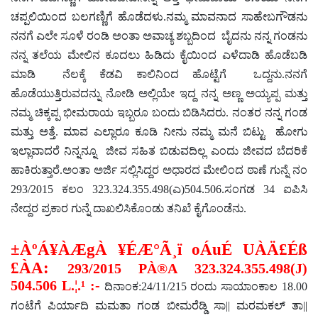
ಚಪ್ಪಲಿಯಿಂದ ಬಲಗಣ್ಣಿಗೆ ಹೊಡೆದಳು.ನಮ್ಮ ಮಾವನಾದ ಸಾಹೇಬಗೌಡನು
ನನಗೆ ಎಲೇ ಸೂಳೆ ರಂಡಿ ಅಂತಾ ಅವಾಚ್ಯ ಶಬ್ಬದಿಂದ ಬೈದನು ನನ್ನ ಗಂಡನು
ನನ್ನ ತಲೆಯ ಮೇಲಿನ ಕೂದಲು ಹಿಡಿದು ಕೈಯಿಂದ ಎಳೆದಾಡಿ ಹೊಡೆಬಡಿ
ಮಾಡಿ ನೆಲಕ್ಕೆ ಕೆಡವಿ ಕಾಲಿನಿಂದ ಹೊಟ್ಟೆಗೆ ಒದ್ದನು.ನನಗೆ
ಹೊಡೆಯುತ್ತಿರುವದನ್ನು ನೋಡಿ ಅಲ್ಲಿಯೇ ಇದ್ದ ನನ್ನ ಅಣ್ಣ ಅಯ್ಯಪ್ಪ ಮತ್ತು
ನಮ್ಮ ಚಿಕ್ಕಪ್ಪ ಭೀಮರಾಯ ಇಬ್ಬರೂ ಬಂದು ಬಿಡಿಸಿದರು. ನಂತರ ನನ್ನ ಗಂಡ
ಮತ್ತು ಅತ್ತೆ. ಮಾವ ಎಲ್ಲಾರೂ ಕೂಡಿ ನೀನು ನಮ್ಮ ಮನೆ ಬಿಟ್ಟು ಹೋಗು
ಇಲ್ಲಾವಾದರೆ ನಿನ್ನನ್ನೂ ಜೀವ ಸಹಿತ ಬಿಡುವದಿಲ್ಲ ಎಂದು ಜೀವದ ಬೆದರಿಕೆ
ಹಾಕಿರುತ್ತಾರೆ.ಅಂತಾ ಅರ್ಜಿ ಸಲ್ಲಿಸಿದ್ದರ ಅಧಾರದ ಮೇಲಿಂದ ಠಾಣೆ ಗುನ್ನೆ ನಂ
293/2015 ಕಲಂ 323.324.355.498(ಎ)504.506.ಸಂಗಡ 34 ಐಪಿಸಿ
ನೇದ್ದರ ಪ್ರಕಾರ ಗುನ್ನೆ ದಾಖಲಿಸಿಕೊಂಡು ತನಿಖೆ ಕೈಗೊಂಡೆನು.
±ÀºÁ¥ÀÆgÀ ¥ÉÆ°Ã¸ï oÁuÉ UÀÄ£Éß
£ÀA:
293/2015
PÀ®A 323.324.355.498(J)
504.506 L.¦.¹ :-
ದಿನಾಂಕ:24/11/215 ರಂದು ಸಾಯಾಂಕಾಲ 18.00
ಗಂಟೆಗೆ ಪಿರ್ಯಾದಿ ಮಮತಾ ಗಂಡ ಬೀಮರೆಡ್ಡಿ ಸಾ
||
ಮರಮಕಲ್ ತಾ
||