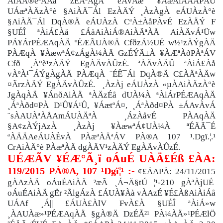
AiÀÄ®èªÀÄä zÉÃªÀgÀ eÁvÀæ ¥ÀæAiÀÄÄPÀÛ
UÁæªÀÄzÀ°è §AiÀÄ¯Ál EzÀÄÝ ¸ÀzÀgÀ eÁUÀzÀ°è
§AiÀÄ¯Ál DqÀ®Ä eÁUÀzÀ CªÀ±ÀåPÀvÉ EzÀÄÝ F
§UÉÎ ªÀiÁ£Àå £ÁåAiÀiÁ®AiÀÄªÀÅ AiÀÄvÁ¹Üw
PÁ¥ÁrPÉÆAqÀÄ ºÉÆÃUÀ®Ä CfðzÁ½UÉ w½¹zÀÝgÀÄ
PÀÆqÀ ¥ÀæwªÁ¢zÁgÀ¼ÀÄ GzÉÝÃ±À ¥ÀÆªÀðPÀªÁV
Cfð ¸À°è¹zÀÄÝ EgÀÄvÀÛzÉ. ªÀÄvÀÄÛ ªÀiÁ£Àå
vÀºÀ¹¯ÁÝgÀgÀÄ PÀÆqÀ ¨ÉÊ¯Ál DqÀ®Ä C£ÀÄªÀÄw
¤ÃrzÀÄÝ EgÀÄvÀÛzÉ. ¸ÀzÀj eÁUÀzÀ «µÀAiÀÄzÀ°è
JgÀqÀÄ ¥ÁnðAiÀÄ ªÀÄzÉå dUÀ¼À ªÀiÁrPÉÆAqÀÄ
¸ÁªÀðd¤PÀ D¹Û¥Á¹Û, ¥ÁætºÁ¤, ¸ÁªÀðd¤PÀ ±ÁAvÀvÁ
¨sÀAUÀªÀÅAmÁUÀÄªÀ ¸ÁzÀåvÉ PÀAqÀÄ
§A¢zÀÝjAzÀ ¸ÀzÀj ¥ÀæwªÁ¢UÀ¼À ªÉÄÃ¯É
ªÀÄÄAeÁUÀÈvÀ PÀæªÀÄªÁV PÀ®A 107 ¹.Dgï.¦.¹
CrAiÀÄ°è PÀæªÀÄ dgÀÄV¹zÀÄÝ EgÀÄvÀÛzÉ.
UÉÆÃV ¥ÉÆ°Ã¸ï oÁuÉ
UÀÄ£Éß £ÀA:
119/2015 PÀ®A, 107 ¹Dgï¦¹ :-
¢£ÁAPÀ: 24/11/2015
gÀAzÀÄ oÁuÉAiÀÄ ²æÃ ¸Á¬Ä§tÚ ¦¹-210 gÀªÀjUÉ
oÁuÉAiÀÄ gËr ²ÃlgÁzÀ
£ÁUÀ¥Àà vÀAzÉ ¥É£ÀßAiÀiÁå
UÁAf ¸Á|| £ÁUÀ£ÀlV
FvÀ£À §UÉÎ ªÀiÁ»w
¸ÀAUÀæ»¹PÉÆAqÀÄ §gÀ®Ä DzÉÃ²¹ PÀ¼ÀÄ»¹PÉÆlÖ