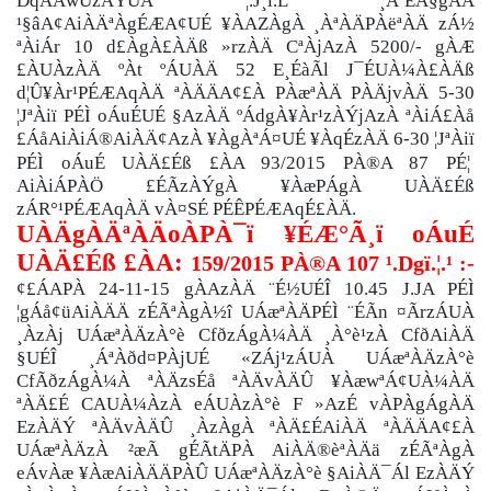
DqÀÄwÛzÁÝUÀ ¦.J¸ï.L ¸ÁºÉÃ§gÀÄ
¹§âA¢AiÀÄªÀgÉÆA¢UÉ ¥ÀAZÀgÀ ¸ÀªÀÄPÀëªÀÄ zÁ½
ªÀiÁr 10 d£ÀgÀ£ÀÄß »rzÀÄ CªÀjAzÀ 5200/- gÀÆ
£ÀUÀzÀÄ ºÀt ºÁUÀÄ 52 E¸ÉàÃl J¯ÉUÀ¼À£ÀÄß
d¦Û¥Àr¹PÉÆAqÀÄ ªÀÄÄA¢£À PÀæªÀÄ PÀÄjvÀÄ 5-30
¦JªÀiï PÉÌ oÁuÉUÉ §AzÀÄ ºÁdgÀ¥Àr¹zÀÝjAzÀ ªÀiÁ£Àå
£ÁåAiÀiÁ®AiÀÄ¢AzÀ ¥ÀgÀªÁ¤UÉ ¥ÀqÉzÀÄ 6-30 ¦JªÀiï
PÉÌ oÁuÉ UÀÄ£Éß £ÀA 93/2015 PÀ®A 87 PÉ¦
AiÀiÁPÀÖ £ÉÃzÀÝgÀ ¥ÀæPÁgÀ UÀÄ£Éß
zÁR°¹PÉÆAqÀÄ vÀ¤SÉ PÉÊPÉÆAqÉ£ÀÄ.
UÀÄgÀÄªÀÄoÀPÀ¯ï ¥ÉÆ°Ã¸ï oÁuÉ
UÀÄ£Éß £ÀA:
159/2015 PÀ®A 107 ¹.Dgï.¦.¹ :-
¢£ÁAPÀ 24-11-15 gÀAzÀÄ ¨É½UÉÎ 10.45 J.JA PÉÌ
¦gÁå¢üAiÀÄÄ zÉÃªÀgÀ½î UÁæªÀÄPÉÌ ¨ÉÃn ¤ÃrzÁUÀ
¸ÀzÀj UÁæªÀÄzÀ°è CfðzÁgÀ¼ÀÄ ¸À°è¹zÀ CfðAiÀÄ
§UÉÎ ¸ÁªÀðd¤PÀjUÉ «ZÁj¹zÁUÀ UÁæªÀÄzÀ°è
CfÃðzÁgÀ¼À ªÀÄzsÉå ªÀÄvÀÄÛ ¥ÀæwªÁ¢UÀ¼ÀÄ
ªÀÄ£É CAUÀ¼ÀzÀ eÁUÀzÀ°è F »AzÉ vÀPÀgÁgÀÄ
EzÀÄÝ ªÀÄvÀÄÛ ¸ÀzÀgÀ ªÀÄ£ÉAiÀÄ ªÀÄÄA¢£À
UÁæªÀÄzÀ ²æÃ gÉÃtÄPÀ AiÀÄ®èªÀÄä zÉÃªÀgÀ
eÁvÀæ ¥ÀæAiÀÄÄPÀÛ UÁæªÀÄzÀ°è §AiÀÄ¯Ál EzÀÄÝ