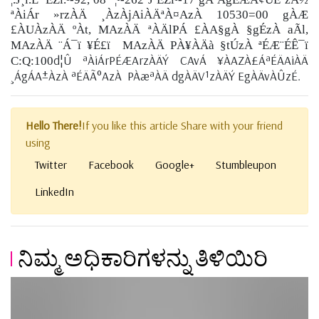
ªÀiÁr »rzÀÄ ¸ÀzÀjAiÀÄªÀ¤AzÀ
10530=00 gÀÆ
£ÀUÀzÀÄ ºÀt, MAzÀÄ ªÀÄlPÁ £ÀA§gÀ §gÉzÀ aÃl,
MAzÀÄ ¨Á¯ï ¥É£ï
MAzÀÄ PÀ¥ÀÄà §tÚzÀ ªÉÆ¨ÉÊ¯ï
d¦Û ªÀiÁrPÉÆArzÀÄÝ CAvÁ ¥ÀAZÀ£ÁªÉÄAiÀÄ
C:Q:100
¸ÁgÁA±ÀzÀ ªÉÄÃ°AzÀ
PÀæªÀÄ dgÀÄV¹zÀÄÝ EgÀÄvÀÛzÉ.
Hello There!
If you like this article Share with your friend
using
Twitter
Facebook
Google+
Stumbleupon
LinkedIn
ನಿಮ್ಮ ಅಧಿಕಾರಿಗಳನ್ನು ತಿಳಿಯಿರಿ