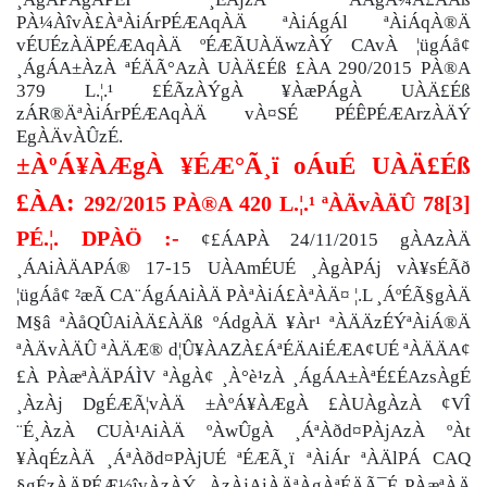
PÀ¼ÀîvÀ£ÀªÀiÁrPÉÆAqÀÄ ªÀiÁgÁl ªÀiÁqÀ®Ä
vÉUÉzÀÄPÉÆAqÀÄ ºÉÆÃUÀÄwzÀÝ CAvÀ ¦ügÁå¢
¸ÁgÁA±ÀzÀ ªÉÄÃ°AzÀ UÀÄ£Éß £ÀA 290/2015 PÀ®A
379 L.¦.¹ £ÉÃzÀÝgÀ ¥ÀæPÁgÀ UÀÄ£Éß
zÁR®ÄªÀiÁrPÉÆAqÀÄ vÀ¤SÉ PÉÊPÉÆArzÀÄÝ
EgÀÄvÀÛzÉ.
±ÀºÁ¥ÀÆgÀ ¥ÉÆ°Ã¸ï oÁuÉ UÀÄ£Éß
£ÀA:
292/2015
PÀ®A 420 L.¦.¹ ªÀÄvÀÄÛ 78[3]
PÉ.¦. DPÀÖ :-
¢£ÁAPÀ 24/11/2015 gÀAzÀÄ
¸ÁAiÀÄAPÁ® 17-15 UÀAmÉUÉ ¸ÀgÀPÁj vÀ¥sÉÃð
¦ügÁå¢ ²æÃ CA¨ÁgÁAiÀÄ PÀªÀiÁ£ÀªÀÄ¤ ¦.L ¸ÁºÉÃ§gÀÄ
M§â ªÀåQÛAiÀÄ£ÀÄß ºÁdgÀÄ ¥Àr¹ ªÀÄÄzÉÝªÀiÁ®Ä
ªÀÄvÀÄÛ ªÀÄÆ® d¦Û¥ÀAZÀ£ÁªÉÄAiÉÆA¢UÉ ªÀÄÄA¢
£À PÀæªÀÄPÁÌV ªÀgÀ¢ ¸À°è¹zÀ ¸ÁgÁA±ÀªÉ£ÉAzsÀgÉ
¸ÀzÀj DgÉÆÃ¦vÀÄ ±ÀºÁ¥ÀÆgÀ £ÀUÀgÀzÀ ¢VÎ
¨É¸ÀzÀ CUÀ¹AiÀÄ ºÀwÛgÀ ¸ÁªÀðd¤PÀjAzÀ ºÀt
¥ÀqÉzÀÄ ¸ÁªÀðd¤PÀjUÉ ªÉÆÃ¸ï ªÀiÁr ªÀÄlPÁ CAQ
§gÉzÀÄPÉÆ½îvÀzÀÝ ¸ÀzÀjAiÀÄªÀgÀªÉÄÃ¯É PÀæªÀÄ