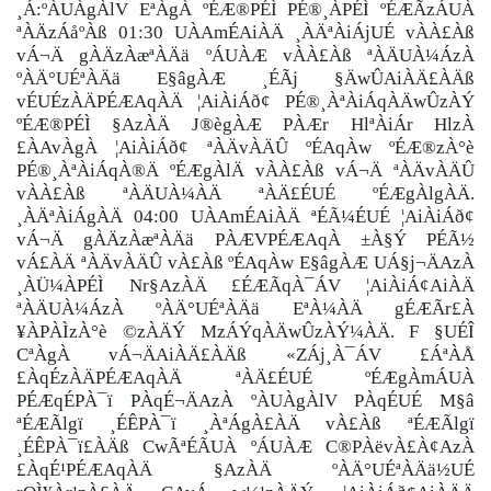
¸Á:ºÀUÀgÀlV EªÀgÀ ºÉÆ®PÉÌ PÉ®¸ÀPÉÌ ºÉÆÃzÁUÀ
ªÀÄzÁåºÀß 01:30 UÀAmÉAiÀÄ ¸ÀÄªÀiÁjUÉ vÀÀ£Àß
vÁ¬Ä gÀÄzÀæªÀÄä ºÁUÀÆ vÀÀ£Àß ªÀÄUÀ¼ÁzÀ
ºÀÄ°UÉªÀÄä E§âgÀÆ ¸ÉÃj §ÄwÛAiÀÄ£ÀÄß
vÉUÉzÀÄPÉÆAqÀÄ ¦AiÀiÁð¢ PÉ®¸ÀªÀiÁqÀÄwÛzÀÝ
ºÉÆ®PÉÌ §AzÀÄ J®ègÀÆ PÀÆr HlªÀiÁr HlzÀ
£ÀAvÀgÀ ¦AiÀiÁð¢ ªÀÄvÀÄÛ ºÉAqÀw ºÉÆ®zÀ°è
PÉ®¸ÀªÀiÁqÀ®Ä ºÉÆgÀlÄ vÀÀ£Àß vÁ¬Ä ªÀÄvÀÄÛ
vÀÀ£Àß ªÀÄUÀ¼ÀÄ ªÀÄ£ÉUÉ ºÉÆgÀlgÀÄ.
¸ÀÄªÀiÁgÀÄ 04:00 UÀAmÉAiÀÄ ªÉÃ¼ÉUÉ ¦AiÀiÁð¢
vÁ¬Ä gÀÄzÀæªÀÄä PÀÆVPÉÆAqÀ ±À§Ý PÉÃ½
vÁ£ÀÄ ªÀÄvÀÄÛ vÀ£Àß ºÉAqÀw E§âgÀÆ UÁ§j¬ÄAzÀ
¸ÀÜ¼ÀPÉÌ Nr§AzÀÄ £ÉÆÃqÀ¯ÁV ¦AiÀiÁ¢AiÀÄ
ªÀÄUÀ¼ÁzÀ ºÀÄ°UÉªÀÄä EªÀ¼ÀÄ gÉÆÃr£À
¥ÀPÀÌzÀ°è ©zÀÄÝ MzÁÝqÀÄwÛzÀÝ¼ÀÄ. F §UÉÎ
CªÀgÀ vÁ¬ÄAiÀÄ£ÀÄß «ZÁj¸À¯ÁV £ÁªÀÅ
£ÀqÉzÀÄPÉÆAqÀÄ ªÀÄ£ÉUÉ ºÉÆgÀmÁUÀ
PÉÆqÉPÀ¯ï PÀqÉ¬ÄAzÀ ºÀUÀgÀlV PÀqÉUÉ M§â
ªÉÆÃlgï ¸ÉÊPÀ¯ï ¸ÀªÁgÀ£ÀÄ vÀ£Àß ªÉÆÃlgï
¸ÉÊPÀ¯ï£ÀÄß CwÃªÉÃUÀ ºÁUÀÆ C®PÀëvÀ£À¢AzÀ
£ÀqÉ¹PÉÆAqÀÄ §AzÀÄ ºÀÄ°UÉªÀÄä½UÉ