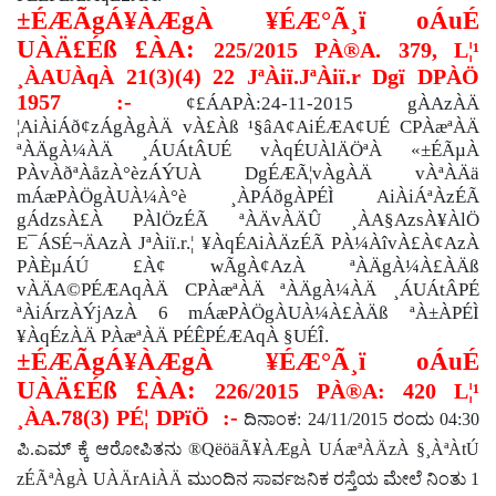
±ÉÆÃgÁ¥ÀÆgÀ ¥ÉÆ°Ã¸ï oÁuÉ
UÀÄ£Éß £ÀA:
225/2015 PÀ®A. 379, L¦¹
¸ÀAUÀqÀ 21(3)(4) 22 JªÀiï.JªÀiï.r Dgï DPÀÖ
1957 :-
¢£ÁAPÀ:24-11-2015 gÀAzÀÄ
¦AiÀiÁð¢zÁgÀgÀÄ vÀ£Àß ¹§âA¢AiÉÆA¢UÉ CPÀæªÀÄ
ªÀÄgÀ¼ÀÄ ¸ÁUÁtÂUÉ vÀqÉUÀlÄÖªÀ «±ÉÃµÀ
PÀvÀðªÀåzÀ°èzÁÝUÀ DgÉÆÃ¦vÀgÀÄ vÀªÀÄä
mÁæPÀÖgÀUÀ¼À°è ¸ÀPÁðgÀPÉÌ AiÀiÁªÀzÉÃ
gÁdzsÀ£À PÀlÖzÉÃ ªÀÄvÀÄÛ ¸ÀA§AzsÀ¥ÀlÖ
E¯ÁSÉ¬ÄAzÀ JªÀiï.r.¦ ¥ÀqÉAiÀÄzÉÃ PÀ¼ÀîvÀ£À¢AzÀ
PÀÈµÁÚ £À¢ wÃgÀ¢AzÀ ªÀÄgÀ¼À£ÀÄß
vÀÄA©PÉÆAqÀÄ CPÀæªÀÄ ªÀÄgÀ¼ÀÄ ¸ÁUÁtÂPÉ
ªÀiÁrzÀÝjAzÀ 6 mÁæPÀÖgÀUÀ¼À£ÀÄß ªÀ±ÀPÉÌ
¥ÀqÉzÀÄ PÀæªÀÄ PÉÊPÉÆAqÀ §UÉÎ.
±ÉÆÃgÁ¥ÀÆgÀ ¥ÉÆ°Ã¸ï oÁuÉ
UÀÄ£Éß £ÀA:
226/2015 PÀ®A: 420 L¦¹
¸ÀA.78(3) PÉ¦ DPïÖ :-
ದಿನಾಂಕ:
24/11/2015
ರಂದು
04:30
ಪಿ.ಎಮ್ ಕ್ಕೆ ಆರೋಪಿತನು
®QëöäÃ¥ÀÆgÀ UÁæªÀÄzÀ §¸ÀªÀtÚ
zÉÃªÀgÀ UÀÄrAiÀÄ
ಮುಂದಿನ ಸಾರ್ವಜನಿಕ ರಸ್ತೆಯ ಮೇಲೆ ನಿಂತು
1