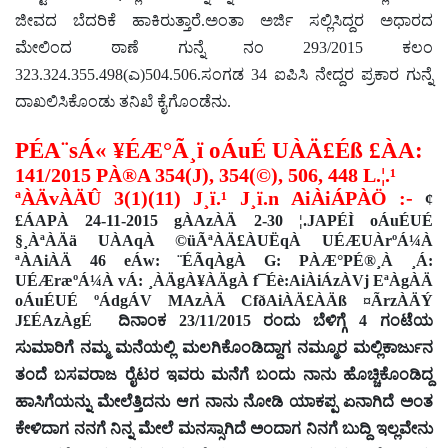
ಜೀವದ ಬೆದರಿಕೆ ಹಾಕಿರುತ್ತಾರೆ.ಅಂತಾ ಅರ್ಜಿ ಸಲ್ಲಿಸಿದ್ದರ ಅಧಾರದ
ಮೇಲಿಂದ ಠಾಣೆ ಗುನ್ನೆ ನಂ 293/2015 ಕಲಂ
323.324.355.498(ಎ)504.506.ಸಂಗಡ 34 ಐಪಿಸಿ ನೇದ್ದರ ಪ್ರಕಾರ ಗುನ್ನೆ
ದಾಖಲಿಸಿಕೊಂಡು ತನಿಖೆ ಕೈಗೊಂಡೆನು.
PÉA¨sÁ« ¥ÉÆ°Ã¸ï oÁuÉ
UÀÄ£Éß £ÀA:
141/2015
PÀ®A 354(J), 354(©), 506, 448 L.¦.¹
ªÀÄvÀÄÛ 3(1)(11) J¸ï.¹ J¸ï.n AiÀiÁPÀÖ :-
¢
£ÁAPÀ 24-11-2015 gÀAzÀÄ 2-30 ¦.JAPÉÌ oÁuÉUÉ
§¸ÀªÀÄä UÀAqÀ ©üÃªÀÄ£ÀUËqÀ UÉÆUÀrºÁ¼À
ªÀAiÀÄ 46 eÁw: ¨ÉÃqÀgÀ G: PÀÆ°PÉ®¸À ¸Á:
UÉÆræºÁ¼À vÁ: ¸ÀÄgÀ¥ÀÄgÀ f¯Éè:AiÀiÁzÀVj EªÀgÀÄ
oÁuÉUÉ ºÁdgÁV MAzÀÄ CfðAiÀÄ£ÀÄß ¤ÃrzÀÄÝ
J£ÉAzÀgÉ
ದಿನಾಂಕ
23/11/2015
ರಂದು ಬೆಳಿಗ್ಗೆ
4
ಗಂಟೆಯ
ಸುಮಾರಿಗೆ ನಮ್ಮ ಮನೆಯಲ್ಲಿ ಮಲಗಿಕೊಂಡಿದ್ದಾಗ ನಮ್ಮೂರ ಮಲ್ಲಿಕಾರ್ಜುನ
ತಂದೆ ಬಸವರಾಜ ರೈಟರ ಇವರು ಮನೆಗೆ ಬಂದು ನಾನು ಹೊಚ್ಚಿಕೊಂಡಿದ್ದ
ಹಾಸಿಗೆಯನ್ನು ಮೇಲೆತ್ತಿದನು ಆಗ ನಾನು ನೋಡಿ ಯಾಕಪ್ಪ ಏನಾಗಿದೆ ಅಂತ
ಕೇಳಿದಾಗ ನನಗೆ ನಿನ್ನ ಮೇಲೆ ಮನಸ್ಸಾಗಿದೆ ಅಂದಾಗ ನಿನಗೆ ಬುದ್ದಿ ಇಲ್ಲವೇನು