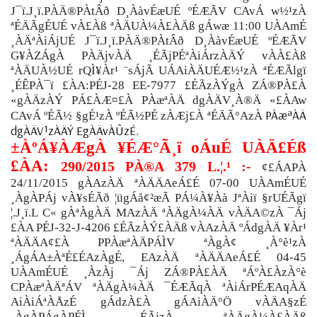
J¯ï.J¸ï.PÀÄ®PÀtÂð D¸ÀàvÉæUÉ ºÉÆÃV CAvÁ w½¹zÀ
ªÉÄÃgÉUÉ vÀ£Àß ªÀÄUÀ¼À£ÀÄß gÁwæ 11:00 UÀAmÉ
¸ÀÄªÀiÁjUÉ J¯ï.J¸ï.PÀÄ®PÀtÂð D¸ÀàvÉæUÉ ºÉÆÃV
G¥ÀZÁgÀ PÀÄjvÀÄ ¸ÉÃjPÉªÀiÁrzÀÄÝ vÀÀ£Àß
ªÀÄUÀ½UÉ rQÌ¥Àr¹ ¨sÁjÃ UÁAiÀÄUÉÆ½¹zÀ ªÉÆÃlgï
¸ÉÊPÀ¯ï £ÀA:PÉJ-28 EE-7977 £ÉÃzÀÝgÀ ZÁ®PÀ£À
«gÀÄzÀÝ PÁ£ÀÆ¤£À PÀæªÀÄ dgÀÄV¸À®Ä «£ÀAw
PÀæªÀÄ
CAvÁ ºÉÃ½ §gÉ¹zÀ ºÉÃ½PÉ zÀÆj£À ªÉÄÃ°AzÀ
dgÀÄV¹zÀÄÝ EgÀÄvÀÛzÉ.
±ÀºÁ¥ÀÆgÀ ¥ÉÆ°Ã¸ï oÁuÉ
UÀÄ£Éß
£ÀA:
290/2015
PÀ®A 379 L.¦.¹ :-
¢£ÁAPÀ
24/11/2015 gÀAzÀÄ ªÀÄÄAeÁ£É 07-00 UÀAmÉUÉ
¸ÀgÀPÁj vÀ¥sÉÃð ¦ügÁå¢²æÃ PÁ¼À¥Àà JªÀiï §rUÉÃgï
¦.J¸ï.L C« gÀªÀgÀÄ MAzÀÄ ªÀÄgÀ¼ÀÄ vÀÄA©zÀ ¯Áj
£ÀA PÉJ-32-J-4206 £ÉÃzÀÝ£ÀÄß vÀAzÀÄ ºÁdgÀÄ ¥Àr¹
ªÀÄÄA¢£À PPÀæªÀÄPÁÌV ªÀgÀ¢ ¸À°è¹zÀ
¸ÁgÁA±ÀªÉ£ÉAzÀgÉ, EAzÀÄ ªÀÄÄAeÁ£É 04-45
UÀAmÉUÉ ¸ÀzÀj ¯Áj ZÁ®PÀ£ÀÄ ªÁºÀ£ÀzÀ°è
CPÀæªÀÄªÁV ªÀÄgÀ¼ÀÄ ¯ÉÆÃqÀ ªÀiÁrPÉÆAqÀÄ
AiÀiÁªÀÅzÉ gÁdzÀ£À gÁAiÀÄ°Ö vÀÄA§zÉ
¸ÀgÀPÁgÀPÉÌ ¸ÉÃjzÀ ªÀÄgÀ¼À£ÀÄß