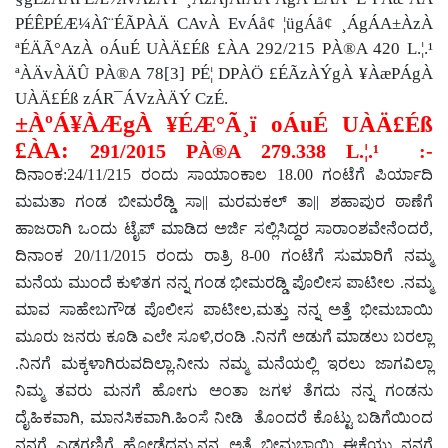
PÉÊPÉÆ¼Àî¨ÉÃPÀÄ CAvÀ EvÁå¢ ¦ügÁå¢ ¸ÁgÁA±ÀzÀ
ªÉÄÃ°AzÀ oÁuÉ UÀÄ£Éß £ÀA 292/215 PÀ®A 420 L.¦.¹
ªÀÄvÀÄÛ PÀ®A 78[3] PÉ¦ DPÀÖ £ÉÃzÀÝgÀ ¥ÀæPÁgÀ
UÀÄ£Éß zÁR¯ÁVzÀÄÝ CzÉ.
±ÀºÁ¥ÀÆgÀ
¥ÉÆ°Ã¸ï oÁuÉ
UÀÄ£Éß
£ÀA:
291/2015
PÀ®A 279.338 L.¦.¹ :-
ದಿನಾಂಕ:24/11/215 ರಂದು ಸಾಯಾಂಕಾಲ 18.00 ಗಂಟೆಗೆ ಪಿರ್ಯಾದಿ
ಮಮತಾ ಗಂಡ ಬೀಮರೆಡ್ಡಿ ಸಾ
||
ಮರಮಕಲ್ ತಾ
||
ಶಹಾಪುರ ಠಾಣೆಗೆ
ಹಾಜರಾಗಿ ಒಂದು ಟೈಪ್ ಮಾಡಿದ ಅರ್ಜಿ ಸಲ್ಲಿಸಿದ್ದರ ಸಾರಾಂಶವೇನೆಂದರೆ
,
ದಿನಾಂಕ 20/11/2015 ರಂದು ರಾತ್ರಿ 8-00 ಗಂಟೆಗೆ ಸುಮಾರಿಗೆ ನಮ್ಮ
ಮನೆಯ ಮುಂದೆ ಕುಳಿತಗ ನನ್ನ ಗಂಡ ಭೀಮರಡ್ಡಿ ಪೊಲೀಸ ಪಾಟೀಲ .ನಮ್ಮ
ಮಾವ ಸಾಹೇಬಗೌಡ ಪೊಲೀಸ ಪಾಟೀಲ
,
ಮತ್ತು ನನ್ನ ಅತ್ತೆ ಭೀಮಬಾಯಿ
ಮೂರು ಜನರು ಕೂಡಿ ಎಲೇ ಸೂಳಿ
,
ರಂಡಿ .ನಿನಗೆ ಅಡುಗೆ ಮಾಡಲು ಬರಲ್ಲಾ
.ನಿನಗೆ ಮಕ್ಕಳಾಗಿರುವದಿಲ್ಲಾ.ನೀನು ನಮ್ಮ ಮನೆಯಲ್ಲಿ ಇರಲು ಜಾಗವಿಲ್ಲಾ
ನಿಮ್ಮ ತವರು ಮನಗೆ ಹೋಗು ಅಂತಾ ಜಗಳ ತೆಗದು ನನ್ನ ಗಂಡನು
ದೈಹಿಕವಾಗಿ
,
ಮಾನಸಿಕವಾಗಿ.ಹಿಂಸೆ ನೀಡಿ ತೊಂದರೆ ಕೊಟ್ಟು ಬಡಿಗೆಯಿಂದ
ನನಗೆ ಎಡಗಣ್ಣಿಗೆ ಹೋಡೆದನು.ನನ್ನ ಅತ್ತೆ ಭೀಮಬಾಯಿ ಈಕೆಯು ನನಗೆ