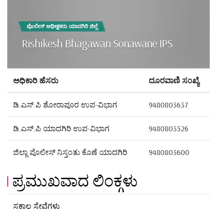
ಪೊಲೀಸ್ ಅಧೀಕ್ಷಕರು ಯಾದಗಿರಿ ಜಿಲ್ಲೆ
Rishikesh Bhagawan Sonawane IPS
ಅಧಿಕಾರಿ ಹೆಸರು
ದೂರವಾಣಿ ಸಂಖ್ಯೆ
ಡಿ.ಎಸ್.ಪಿ ಶೋರಾಪೂರ ಉಪ-ವಿಭಾಗ
9480803637
ಡಿ.ಎಸ್.ಪಿ ಯಾದಗಿರಿ ಉಪ-ವಿಭಾಗ
9480803526
ಜಿಲ್ಲಾ ಪೊಲೀಸ್ ನಿಸ್ತಂತು ಕೊಣೆ ಯಾದಗಿರಿ
9480803600
ಪ್ರಮುಖವಾದ ಲಿಂಕ್ಗಳು
ಸಕಾಲ ಸೇವೆಗಳು