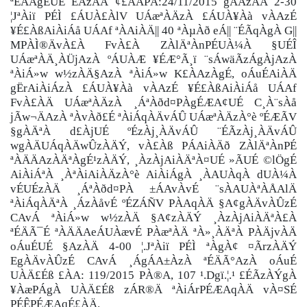
ªÉÄÃgÉUÉ EAzÀÄ ¢£ÁAPÀ:24/11/2015 gÀAzÀÄ 2-30
¦JªÀiï PÉÌ £ÁUÀ£ÀlV UÁæªÀÄzÀ
£ÁUÀ¥Àà vÀAzÉ
¥É£ÀßAiÀiÁå UÁAf ªÀAiÀÄ|| 40 ªÀµÀð eÁ|| ¨ÉÃqÀgÀ G||
MPÀÌ®ÄvÀ£À
FvÀ£À ZÀlÄªÀnPÉUÀ¼À §UÉÎ
UÁæªÀÄ¸ÀÜjAzÀ ºÁUÀÆ ¥ÉÆ°Ã¸ï ¨sÁwäÃzÁgÀjAzÀ
ªÀiÁ»w w½zÀÄ§AzÀ ªÀiÁ»w K£ÀAzÀgÉ, oÁuÉAiÀÄ
gËrAiÀiÁzÀ
£ÁUÀ¥Àà vÀAzÉ ¥É£ÀßAiÀiÁå UÁAf
FvÀ£ÀÄ UÁæªÀÄzÀ ¸ÁªÀðd¤PÀgÉÆA¢UÉ C¸À¨sÀå
jÃw¬ÄAzÀ ªÀvÀð£É ªÀiÁqÀÄvÁÛ UÁæªÀÄzÀ°è ºÉÆÃV
§gÀÄªÀ d£ÀjUÉ ºÉzÀj¸ÀÄvÁÛ ¨ÉÃzÀj¸ÀÄvÁÛ
wgÀÄUÁqÀÄwÛzÀÄÝ, vÀ£Àß PÁAiÀÄð ZÀlÄªÀnPÉ
ªÀÄÄAzÀÄªÀgÉ¹zÀÄÝ, ¸ÀzÀjAiÀÄªÀ¤UÉ »ÃUÉ ©lÖgÉ
AiÀiÁªÀ ¸ÀªÀiAiÀÄzÀ°è AiÀiÁgÀ ¸ÀAUÀqÀ dUÀ¼À
vÉUÉzÀÄ ¸ÁªÀðd¤PÀ ±ÁAvÀvÉ ¨sÀAUÀªÀÅAlÄ
ªÀiÁqÀÄªÀ ¸ÁzÀåvÉ ºÉZÁÑV PÀAqÀÄ §A¢gÀÄvÀÛzÉ
CAvÁ ªÀiÁ»w w½zÀÄ §A¢zÀÄÝ ¸ÀzÀjAiÀÄªÀ£À
ªÉÄÃ¯É ªÀÄÄAeÁUÀævÉ PÀæªÀÄ ªÀ»¸ÀÄªÀ PÀÄjvÀÄ
oÁuÉUÉ §AzÀÄ 4-00 ¦.JªÀiï PÉÌ ªÀgÀ¢ ¤ÃrzÀÄÝ
EgÀÄvÀÛzÉ CAvÁ ¸ÁgÁA±ÀzÀ ªÉÄÃ°AzÀ oÁuÉ
UÀÄ£Éß £ÀA: 119/2015 PÀ®A, 107 ¹.Dgï.¦.¹ £ÉÃzÀÝgÀ
¥ÀæPÁgÀ UÀÄ£Éß zÁR®Ä ªÀiÁrPÉÆAqÀÄ vÀ¤SÉ
PÉÊPÉÆAqÉ£ÀÄ.