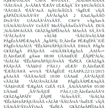
rQÌ¥Àr¹zÀ£ÀÄ CAvÁ w½¹zÀÄÝ, ¦AiÀiÁð¢AiÀÄÄ
ªÀÄUÀ¼À ¸À«ÄÃ¥À ºÉÆÃV £ÉÆÃqÀ¯ÁV §®UÀtÂÚ£À
ºÀÄ©â£À ªÉÄÃ°AzÀ JqÀUÀtÂÚ£À ªÀgÉUÉ ¨sÁjÃ
gÀPÀÛUÁAiÀÄªÁV ¸ÀÄªÀiÁgÀÄ 2 EAa£ÀµÀÄÖ
D¼ÀªÁV UÁAiÀÄªÁVzÀÄÝ, C®è°è vÀgÀavÀ
UÁAiÀÄUÀ¼ÁV ©zÀÄÝ MzÁÝqÀÄwÛzÀÝ¼ÀÄ. DUÀ
¦AiÀiÁð¢AiÀÄÄ G¥ÀZÁgÀPÉÌAzÀÄ MAzÀÄ SÁ¸ÀVÃ
ªÁºÀ£ÀzÀ°è vÀ£Àß ªÀÄUÀ¼À£ÀÄß
PÀgÉzÀÄPÉÆAqÀÄ ¸ÀgÀPÁj D¸ÀàvÉæ PÉÆqÉPÀ¯ïUÉ
PÀgÉvÀAzÁUÀ ªÉÊzÁå¢üÃPÁjUÀ¼ÀÄ E®èzÀ PÁgÀt
G¥ÀZÁgÀ PÀÄjvÀÄ «dAiÀÄ¥ÀÆgÀzÀ ¸ÀAfÃ«¤
D¸ÀàvÉæUÉ gÁwæ 08:00 UÀAmÉUÉ ¸ÉÃjPÉªÀiÁr,
ªÀiÁ£Àå ªÉÊzÁå¢üÃPÁjUÀ¼ÀÄ ºÉaÑ£À G¥ÀZÁgÀ
PÀÄjvÀÄ ºÀÄ§â½î JªÀiï.J¸ï eÉÆÃ² D¸ÀàvÉæUÉ
ºÉÆÃUÀ®Ä w½¹zÀ ªÉÄÃgÉUÉ ¢£ÁAPÀ:22/11/2015
gÀAzÀÄ ªÀÄÄAeÁ£É 10:00 UÀAmÉ ¸ÀÄªÀiÁjUÉ
vÀÀ£Àß ªÀÄUÀ¼À£ÀÄß PÀgÉzÀÄPÉÆAqÀÄ
ºÀÄ§â½îUÉ ºÉÆgÀlÄ CzÉÃ ¢£À ¸ÁAiÀÄAPÁ® 05:00
UÀAmÉ ¸ÀÄªÀiÁjUÉ JªÀiï.J¸ï.D¸ÀàvÉæAiÀÄ°è
G¥ÀZÁgÀPÁÌV ¸ÉÃjPÉ ªÀiÁrzÀÄÝ, ªÀiÁ£Àå
ªÉÊzÁå¢üÃPÁjUÀ¼ÀÄ vÀ£Àß ªÀÄUÀ¼À ºÀuÉUÉ ¨sÁjÃ
UÁAiÀÄªÁVzÀÝjAzÀ ºÉaÑ£À G¥ÀZÁgÀPÉÌAzÀÄ