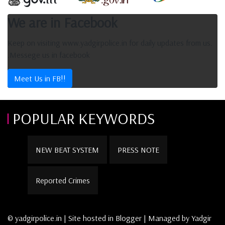
We are in Facebook
Keep on visiting www.yadgirpolice.in for daily updates from us.
.Messege us in facebook
Meet Us in FB!!
POPULAR KEYWORDS
NEW BEAT SYSTEM
PRESS NOTE
Reported Crimes
© yadgirpolice.in | Site hosted in Blogger | Managed by Yadgir