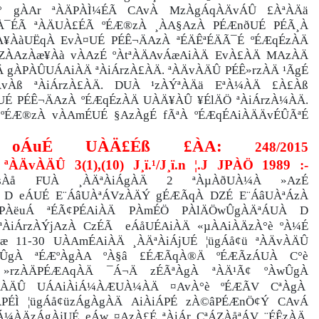
° gÀAr ªÀÄPÀÌ¼ÉÃ CAvÀ MzÀgÁqÀÄvÁÛ £ÀªÀÄä
À¯ÉÃ ªÀÄUÀ£ÉÃ ºÉÆ®zÀ ¸ÀA§AzÀ PÉÆnðUÉ PÉÃ¸À
¥ÀàUËqÀ EvÀ¤UÉ PÉÊ¬ÄAzÀ ªÉÄÊªÉÄÃ¯É ºÉÆqÉzÀÄ
ÀAzÀæ¥Àà vÀAzÉ ºÀtªÀÄAvÁæAiÀÄ EvÀ£ÀÄ MAzÀÄ
 gÀPÀÛUÁAiÀÄ ªÀiÁrzÀ£ÀÄ. ªÀÄvÀÄÛ PÉÊ»rzÀÄ ¹ÃgÉ
ÄvÀß ªÀiÁrzÀ£ÀÄ. DUÀ ¹zÀÝªÀÄä EªÀ¼ÀÄ £À£Àß
UÉ PÉÊ¬ÄAzÀ ºÉÆqÉzÀÄ UÀÄ¥ÀÛ ¥ÉlÄÖ ªÀiÁrzÀ¼ÀÄ.
 ºÉÆ®zÀ vÀAmÉUÉ §AzÀgÉ fÃªÀ ºÉÆqÉAiÀÄÄvÉÛÃªÉ
¸ï oÁuÉ
UÀÄ£Éß £ÀA:
248/2015
ªÀÄvÀÄÛ 3(1),(10) J¸ï.¹/J¸ï.n ¦.J JPÀÖ 1989 :-
ÄzsÀå FUÀ ¸ÀÄªÀiÁgÀÄ 2 ªÀµÀðUÀ¼À »AzÉ
Ä D eÁUÉ E¨ÁâUÀªÁVzÀÄÝ gÉÆÃqÀ DZÉ E¨ÁâUÀªÁzÀ
ÀPÀëuÁ ªÉÃ¢PÉAiÀÄ PÀmÉÖ PÀlÄÖwÛgÀÄªÁUÀ D
ªÀiÁrzÀÝjAzÀ CzÉÃ
eÁåUÉAiÀÄ «µÀAiÀÄzÀ°è ºÀ¼É
æ 11-30 UÀAmÉAiÀÄ ¸ÀÄªÀiÁjUÉ ¦ügÁå¢ü ªÀÄvÀÄÛ
wÛgÀ ªÉÆºÀgÀA ºÀ§â £ÉÆÃqÀ®Ä ºÉÆÃzÁUÀ C°è
»rzÀÄPÉÆAqÀÄ ¯Á¬Ä zÉÃªÀgÀ ªÀÄ¹Ã¢ ºÀwÛgÀ
ÄvÀÄÛ UÁAiÀiÁ¼ÀÆUÀ¼ÀÄ ¤AvÀ°è ºÉÆÃV CªÀgÀ
ÉÌ ¦ügÁå¢üzÁgÀgÀÄ AiÀiÁPÉ zÀ©âPÉÆnÖ¢Ý CAvÁ
¼ÀÄzÁgÀjUÉ eÁw ¤AzÀ£É ªÀiÁr CªÁZÀåªÁV ¨ÉÊzÀÄ,