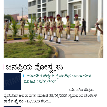
Previous
Next
ಜನಪ್ರಿಯ ಪೋಸ್ಟ್ಗಳು
ಯಾದಗಿರ ಜಿಲ್ಲೆಯ ದೈನಂದಿನ ಅಪರಾದಗಳ
ಮಾಹಿತಿ 28/01/2021
ಯಾದಗಿರ ಜಿಲ್ಲೆಯ
ದೈನಂದಿನ ಅಪರಾದಗಳ ಮಾಹಿತಿ 28/01/2021 ಸೈದಾಪೂರ ಪೊಲೀಸ್
ಠಾಣೆ ಗುನ್ನೆ ನಂ:- 15/2020 ಕಲಂ...