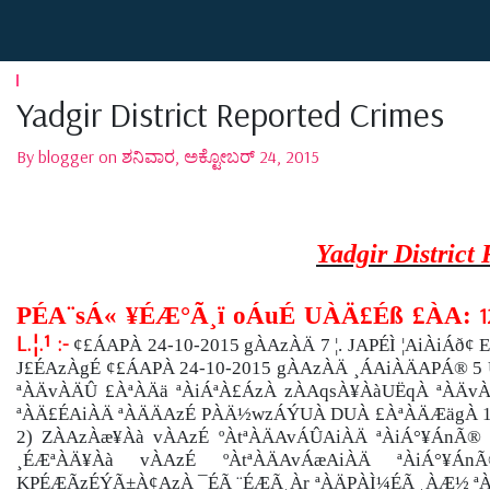
Yadgir District Reported Crimes
By blogger on ಶನಿವಾರ, ಅಕ್ಟೋಬರ್ 24, 2015
Yadgir District
PÉA¨sÁ« ¥ÉÆ°Ã¸ï oÁuÉ UÀÄ£Éß £ÀA:
1
L.¦.¹ :-
¢£ÁAPÀ 24-10-2015 gÀAzÀÄ 7 ¦. JAPÉÌ ¦AiÀiÁ
J£ÉAzÀgÉ
¢£ÁAPÀ 24-10-2015 gÀAzÀÄ ¸ÁAiÀÄAPÁ® 
ªÀÄvÀÄÛ £ÀªÀÄä ªÀiÁªÀ£ÁzÀ zÀAqsÀ¥ÀàUËqÀ ªÀÄv
ªÀÄ£ÉAiÀÄ ªÀÄÄAzÉ PÀÄ½wzÁÝUÀ DUÀ £ÀªÀÄÆägÀ 1)
2) ZÀAzÀæ¥Àà vÀAzÉ ºÀtªÀÄAvÁÛAiÀÄ ªÀiÁ°¥ÁnÃ® 
¸ÉÆªÀÄ¥Àà vÀAzÉ ºÀtªÀÄAvÁæAiÀÄ ªÀiÁ°¥
KPÉÆÃzÉÝÃ±À¢AzÀ ¯ÉÃ ¨ÉÆÃ¸Àr ªÀÄPÀÌ¼ÉÃ ¸ÀÆ½ ªÀ