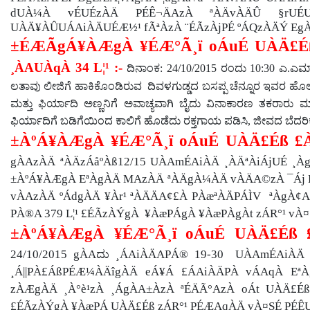
dUÀ¼À vÉUÉzÀÄ PÉÊ¬ÄAzÀ ªÀÄvÀÄÛ §rUÉU
UÀÄ¥ÀÛUÁAiÀÄUÉÆ½¹ fÃªÀzÀ ¨ÉÃzÀjPÉ ºÁQzÀÄÝ Eg
±ÉÆÃgÁ¥ÀÆgÀ ¥ÉÆ°Ã¸ï oÁuÉ
UÀÄ£É
¸ÀAUÀqÀ 34 L¦¹ :-
ದಿನಾಂಕ:
24/10/2015
ರಂದು
10:30
ಎ.ಎಮ್ 
ಲತಾವು ಲೀಜಿಗೆ ಹಾಕಿಕೊಂಡಿರುವ ದಿವಳಗುಡ್ಡದ ಬಸಪ್ಪ ಚೆನ್ನೂರ ಇವರ ಹೊಲ
ಮತ್ತು ಫಿರ್ಯಾದಿ ಅಣ್ಣನಿಗೆ ಅವಾಚ್ಯವಾಗಿ ಬೈದು ವಿನಾಕಾರಣ ತಕರಾರು ಮಾ
ಫಿರ್ಯಾದಿಗೆ ಬಡಿಗೆಯಿಂದ ಕಾಲಿಗೆ ಹೊಡೆದು ರಕ್ತಗಾಯ ಪಡಿಸಿ
,
ಜೀವದ ಬೆದರಿಕೆ
±ÀºÁ¥ÀÆgÀ ¥ÉÆ°Ã¸ï oÁuÉ
UÀÄ£Éß £
gÀAzÀÄ ªÀÄzÁåºÀß12/15 UÀAmÉAiÀÄ ¸ÀÄªÀiÁjUÉ ¸ÀgÀ
±ÀºÁ¥ÀÆgÀ EªÀgÀÄ MAzÀÄ ªÀÄgÀ¼ÀÄ vÀÄA©zÀ ¯Áj PÉ
vÀAzÀÄ ºÁdgÀÄ ¥Àr¹ ªÀÄÄA¢£À PÀæªÀÄPÁÌV ªÀgÀ¢Ai
PÀ®A 379 L¦¹ £ÉÃzÀÝgÀ ¥ÀæPÁgÀ ¥ÀæPÀgÀt zÁR°¹ vÀ
±ÀºÁ¥ÀÆgÀ ¥ÉÆ°Ã¸ï oÁuÉ
UÀÄ£Éß 
24/10/2015 gÀA
ದು
¸ÁAiÀÄAPÁ® 19-30 UÀAmÉAiÀÄ ¸À
¸Á||PÀ£ÁßPÉÆ¼ÀÄîgÀÄ eÁ¥Á £ÁAiÀÄPÀ vÁAqÀ EªÀ
zÀÆgÀÄ ¸À°è¹zÀ ¸ÁgÀA±ÀzÀ ªÉÄÃ°AzÀ oÁt UÀÄ£Éß £
£ÉÃzÀÝgÀ ¥ÀæPÁ UÀÄ£Éß zÁR°¹ PÉÆAqÀÄ vÀ¤SÉ PÉ