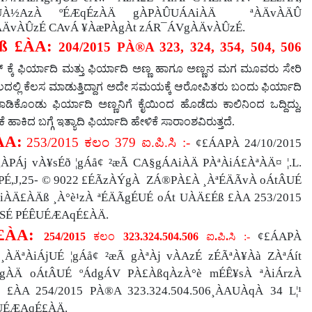
À½AzÀ ºÉÆqÉzÀÄ gÀPÀÛUÁAiÀÄ
ªÀÄvÀÄÛ
ÀÄvÀÛzÉ CAvÁ ¥ÀæPÀgÀt zÁR¯ÁVgÀÄvÀÛzÉ.
ß £ÀA:
204/2015 PÀ®A 323, 324, 354, 504, 506
ಕ್ಕೆ ಫಿರ್ಯಾದಿ ಮತ್ತು ಫಿರ್ಯಾದಿ ಅಣ್ಣ ಹಾಗೂ ಅಣ್ಣನ ಮಗ ಮೂವರು ಸೇರಿ
ದಲ್ಲಿ ಕೆಲಸ ಮಾಡುತ್ತಿದ್ದಾಗ ಅದೇ ಸಮಯಕ್ಕೆ ಆರೋಪಿತರು ಬಂದು ಫಿರ್ಯಾದಿ
ಡಿಕೊಂಡು ಫಿರ್ಯಾದಿ ಅಣ್ಣನಿಗೆ ಕೈಯಿಂದ ಹೊಡೆದು ಕಾಲಿನಿಂದ ಒದ್ದಿದ್ದು
,
 ಹಾಕಿದ ಬಗ್ಗೆ ಇತ್ಯಾದಿ ಫಿರ್ಯಾದಿ ಹೇಳಿಕೆ ಸಾರಾಂಶವಿರುತ್ತದೆ.
ÀA:
253/2015
ಕಲಂ
379
ಐ
.
ಪಿ
.
ಸಿ :-
¢£ÁAPÀ 24/10/2015
PÁj vÀ¥sÉð ¦gÁå¢ ²æÃ CA§gÁAiÀÄ PÀªÀiÁ£ÀªÀÄ¤ ¦.L.
,J,25- © 9022 £ÉÃzÀÝgÀ ZÁ®PÀ£À ¸ÀªÉÄÃvÀ oÁtÂUÉ
ÀÄ£ÀÄß ¸À°è¹zÀ ªÉÄÃgÉUÉ oÁt UÀÄ£Éß £ÀA 253/2015
¤SÉ PÉÊUÉÆAqÉ£ÀÄ.
£ÀA:
¢£ÁAPÀ
254/2015
ಕಲಂ
323.324.504.506
ಐ
.
ಪಿ
.
ಸಿ :-
ÄªÀiÁjUÉ ¦gÁå¢ ²æÃ gÀªÀj vÀAzÉ zÉÃªÀ¥Àà ZÀªÁít
gÀÄ oÁtÂUÉ ºÁdgÁV PÀ£ÀßqÀzÀ°è mÉÊ¥sÀ ªÀiÁrzÀ
ÀA 254/2015 PÀ®A 323.324.504.506¸ÀAUÀqÀ 34 L¦¹
ÊUÉÆAqÉ£ÀÄ.