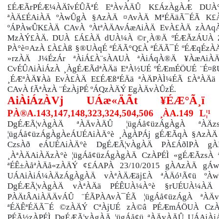
£ÉÆÃrPÉÆ¼ÀÄîvÉÛÃªÉ EªÀvÀÄÛ K£ÁzÀgÀÆ DUÀ
ªÀÄ£ÉAiÀÄ ºÀwÛgÀ §AzÀÄ ¤AvÀÄ MªÉÄäÃ¯ÉÃ K£
ºÁPÀwÛK£ÀÄ CAvÀ ºÀtªÀÄAvÁæAiÀÄ EvÀ£ÀÄ zÀAqÀ
MzÀÝ£ÀÄ. DUÀ £Á£ÀÄ dUÀ¼À ©r¸À®Ä ºÉÆÃzÁUÀ Z
PÀ°è¤AzÀ £À£Àß §®UÀqÉ ªÉÄÃ°Q£À ªÉÄÃ¯É ºÉÆqÉzÀÄ
»rzÀÄ J¼ÉzÁr ªÀiÁ£À¨sÀAUÀ ªÀiÁqÀ®Ä ¥ÀæAiÀ
CvÉÛAiÀiÁzÀ ¸ÀgÉÆÃdªÀÄä EªÀ½UÉ ºÉÆmÉÖUÉ ¨É¤ß
¸ÉÆªÀÄ¥Àà EvÀ£ÀÄ E£ÉÆßªÉÄä ªÀÄPÀÌ¼ÉÃ £ÀªÀÄä
CAvÀ fÃªÀzÀ ¨ÉzÀjPÉ ºÁQzÀÄÝ EgÀÄvÀÛzÉ.
AiÀiÁzÀVj UÁæ«ÄÃt ¥ÉÆ°Ã
PÀ®A.143,147,148,323,324,504,506 ¸ÀA.149 L¦¹
DgÉÆÃ¦vÀgÀÄ ªÀÄvÀÄÛ ¦ügÁå¢üzÁgÀgÀ ªÀ
¦ügÁå¢üzÁgÀgÀeÁUÉAiÀÄ°è ¸ÀgÀPÁj gÉÆÃqÀ §AzÀ
CzsÀð eÁUÉAiÀÄ°è DgÉÆÃ¦vÀgÀÄ PÀ£ÁðlPÀ g
¸ÀªÀÄAiÀÄzÀ°è ¦ügÁå¢üzÁgÀgÀÄ CzÀPÉÌ «gÉÆÃzsÀ 
ªÉÊ±ÀåªÀÄå«zÀÄÝ
¢£ÁAPÀ 23/10/2015 gÀAzÀÄ gÁw
UÁAiÀiÁ¼ÀÄzÁgÀgÀÄ vÀªÀÄÆäj£À ªÀÄó¹Ã¢ü ºÀ
DgÉÆÃ¦vÀgÀÄ vÀªÀÄä PÉÊUÀ¼À°è §rUÉUÀ¼ÀÄ 
PÀÄtÂAiÀÄÄvÁÛ ¨ÉÃPÀAvÀ¯ÉÃ ¦ügÁå¢üzÁgÀ ªÀ
ªÉÄÊªÉÄÃ¯É ©zÀÄÝ CªÀjUÉ zÀ©â PÉÆmÁÖUÀ CzÀP
PÉÃ½zÀPÉÌ DgÉÆÃ¦vÀgÀÄ ¦ügÁå¢ü ªÀÄvÀÄÛ UÁAiÀiÁ