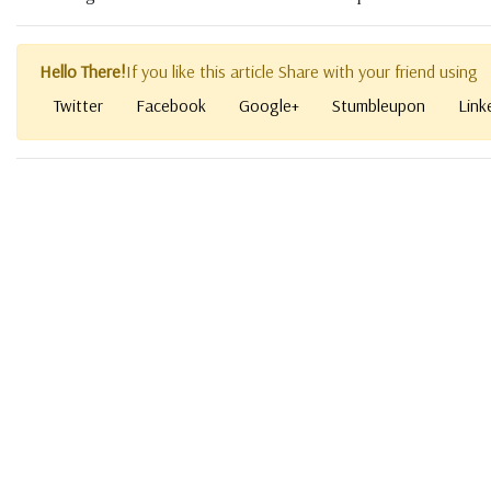
Hello There!
If you like this article Share with your friend using
Twitter
Facebook
Google+
Stumbleupon
Link