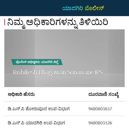
ಯಾದಗಿರಿ ಪೊಲೀಸ್
ನಿಮ್ಮ ಅಧಿಕಾರಿಗಳನ್ನು ತಿಳಿಯಿರಿ
ಪೊಲೀಸ್ ಅಧೀಕ್ಷಕರು ಯಾದಗಿರಿ ಜಿಲ್ಲೆ
Rishikesh Bhagawan Sonawane IPS
ಅಧಿಕಾರಿ ಹೆಸರು
ದೂರವಾಣಿ ಸಂಖ್ಯೆ
ಡಿ.ಎಸ್.ಪಿ ಶೋರಾಪೂರ ಉಪ-ವಿಭಾಗ
9480803637
ಡಿ.ಎಸ್.ಪಿ ಯಾದಗಿರಿ ಉಪ-ವಿಭಾಗ
9480803526