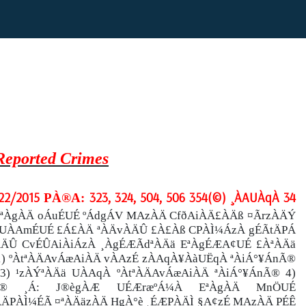
 Reported Crimes
22/2015
323, 324, 504, 506 354(©) ¸ÀAUÀqÀ 34
PÀ®A:
ð¢ EªÀgÀÄ oÁuÉUÉ ºÁdgÁV MAzÀÄ CfðAiÀÄ£ÀÄß ¤ÃrzÀÄÝ
5 UÀAmÉUÉ £Á£ÀÄ ªÀÄvÀÄÛ £À£Àß CPÀÌ¼ÁzÀ gÉÃtÄPÁ
ÀÄÛ CvÉÛAiÀiÁzÀ ¸ÀgÉÆÃdªÀÄä EªÀgÉÆA¢UÉ £ÀªÀÄä
 ºÀtªÀÄAvÁæAiÀÄ vÀAzÉ zÀAqÀ¥ÀàUËqÀ ªÀiÁ°¥ÁnÃ®
3) ¹zÀÝªÀÄä UÀAqÀ ºÀtªÀÄAvÁæAiÀÄ ªÀiÁ°¥ÁnÃ® 4)
ÁnÃ® ¸Á: J®ègÀÆ UÉÆræºÁ¼À EªÀgÀÄ MnÖUÉ
ÄPÀÌ¼ÉÃ ¤ªÀÄäzÀÄ HgÀ°è ¸ÉÆPÀÄÌ §A¢zÉ MAzÀÄ PÉÊ