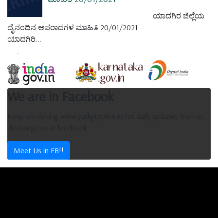
ಯಾದಗಿರ ಜಿಲ್ಲೆಯ
ದೈನಂದಿನ ಅಪರಾದಗಳ ಮಾಹಿತಿ 20/01/2021
ಯಾದಗಿರಿ...
We are in Facebook
Keep on visiting www.yadgirpolice.in for daily updates from us.
.Messege us in facebook
Meet Us in FB!!