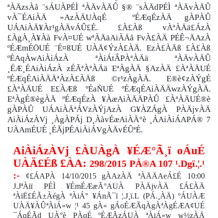
ªÀÄzsÀå ¨sÁUÀPÉÌ ªÀÄvÀÄÛ §® ¨sÀÄdPÉÌ ªÀÄvÀÄÛ
vÀ¯ÉAiÀÄ »AzÀÄUÀqÉ ºÉÆqÉzÀÄ gÀPÀÛ
UÁAiÀÄ¥Àr¹gÀÄvÁÛ£É. £À£Àß vÀªÀÄä£ÁzÀ
£ÀgÀ¸À¥Àà FvÀ¤UÉ wªÀÄäAiÀÄå FvÀ£ÀÄ PÉÊ¬ÄAzÀ
ºÉÆmÉÖUÉ ¨É¤ßUÉ UÀÄ¢ÝzÀ£ÀÄ. EzÀ£ÀÄß £À£Àß
ºÉAqÀwAiÀiÁzÀ ªÀiÁtÂPÀªÀÄä ªÀÄvÀÄÛ
¸ÉÆ¸ÉAiÀiÁzÀ zÉÃªÀªÀÄä EªÀgÀÄ §AzÀÄ £ÀªÀÄUÉ
ºÉÆqÉAiÀÄÄªÀzÀ£ÀÄß ©r¹zÀgÀÄ. E®è¢zÀÝgÉ
£ÀªÀÄUÉ E£ÀÆß ºÉaÑUÉ ºÉÆqÉAiÀÄÄwzÀÝgÀÄ.
EªÀgÉ®ègÀÄ ºÉÆqÉzÀ ¥ÀæAiÀÄÄPÀÛ £ÀªÀÄUÉ®è
gÀPÀÛ UÁAiÀÄªÁVzÀÝjAzÀ G¥ÀZÁgÀ PÀÄjvÀÄ
AiÀiÁzÀVj ¸ÀgÀPÁj D¸ÀàvÉæAiÀÄ°è ¸ÁAiÀiÁAPÁ® 7
UÀAmÉUÉ ¸ÉÃjPÉAiÀiÁVgÀÄvÉÛªÉ.
AiÀiÁzÀVj £ÀUÀgÀ ¥ÉÆ°Ã¸ï oÁuÉ
UÀÄ£Éß £ÀA:
298/2015 PÀ®A 107 ¹.Dgï.¦.¹
:-
¢£ÁAPÀ 14/10/2015 gÀAzÀÄ ªÀÄÄAeÁ£É 10:00
J.JªÀiï PÉÌ ¥ÉmÉÆæÃ°AUÀ PÀÄjvÀÄ £Á£ÀÄ
ªÀiË£ÉÃ±ÀégÀ ªÀiÁ° ¥ÁnÃ¯ï ¦.J¸ï.L (PÁ.¸ÀÄ) ºÁUÀÆ
UÀÄ¥ÀÛªÀiÁ»w ¦¹ 45 gÀ« gÁoÉÆÃqÀgÀªÀgÉÆA¢UÉ
¯ÁqÉÃd UÀ°è PÀqÉ ºÉÆÃzÁUÀ ªÀiÁ»w w½zÀÄ