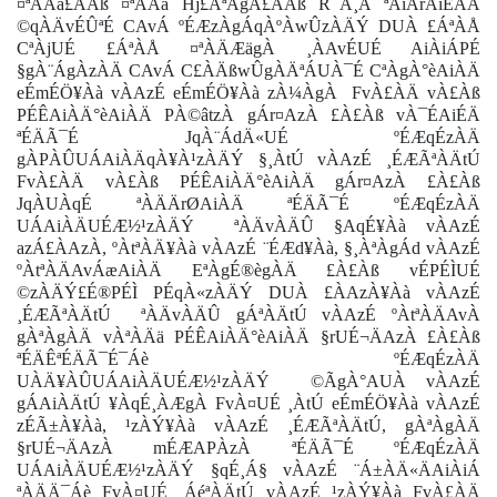
¤ªÀÄä£ÀÄß ¤ªÀÄä Hj£ÀªÀgÀ£ÀÄß R¯Á¸À ªÀiÁrAiÉÄÃ
©qÀÄvÉÛªÉ CAvÁ ºÉÆzÀgÁqÀºÀwÛzÀÄÝ DUÀ £ÁªÀÅ
CªÀjUÉ £ÁªÀÅ ¤ªÀÄÆägÀ ¸ÀAvÉUÉ AiÀiÁPÉ
§gÀ¨ÁgÀzÀÄ CAvÁ C£ÀÄßwÛgÀÄªÁUÀ¯É CªÀgÀ°èAiÀÄ
eÉmÉÖ¥Àà vÀAzÉ eÉmÉÖ¥Àà zÀ¼ÀgÀ
FvÀ£ÀÄ vÀ£Àß
PÉÊAiÀÄ°èAiÀÄ PÀ©âtzÀ gÁr¤AzÀ £À£Àß vÀ¯ÉAiÉÄ
ªÉÄÃ¯É JqÀ¨ÁdÄ«UÉ ºÉÆqÉzÀÄ
gÀPÀÛUÁAiÀÄqÀ¥À¹zÀÄÝ §¸ÀtÚ vÀAzÉ ¸ÉÆÃªÀÄtÚ
FvÀ£ÀÄ vÀ£Àß PÉÊAiÀÄ°èAiÀÄ gÁr¤AzÀ £À£Àß
JqÀUÀqÉ ªÀÄÄrØAiÀÄ ªÉÄÃ¯É ºÉÆqÉzÀÄ
UÁAiÀÄUÉÆ½¹zÀÄÝ
ªÀÄvÀÄÛ §AqÉ¥Àà vÀAzÉ
azÁ£ÀAzÀ, ºÀtªÀÄ¥Àà vÀAzÉ ¨ÉÆd¥Àà, §¸ÀªÀgÁd vÀAzÉ
ºÀtªÀÄAvÁæAiÀÄ EªÀgÉ®ègÀÄ £À£Àß vÉPÉÌUÉ
©zÀÄÝ£É®PÉÌ PÉqÀ«zÀÄÝ DUÀ £ÀAzÀ¥Àà vÀAzÉ
¸ÉÆÃªÀÄtÚ
ªÀÄvÀÄÛ gÁªÀÄtÚ vÀAzÉ ºÀtªÀÄAvÀ
gÀªÀgÀÄ vÀªÀÄä PÉÊAiÀÄ°èAiÀÄ §rUÉ¬ÄAzÀ £À£Àß
ªÉÄÊªÉÄÃ¯É¯Áè ºÉÆqÉzÀÄ
UÀÄ¥ÀÛUÁAiÀÄUÉÆ½¹zÀÄÝ
©ÃgÀ°AUÀ vÀAzÉ
gÁAiÀÄtÚ ¥ÀqÉ¸ÀÆgÀ FvÀ¤UÉ ¸ÀtÚ eÉmÉÖ¥Àà vÀAzÉ
zÉÃ±À¥Àà, ¹zÀÝ¥Àà vÀAzÉ ¸ÉÆÃªÀÄtÚ, gÀªÀgÀÄ
§rUÉ¬ÄAzÀ mÉÆAPÀzÀ ªÉÄÃ¯É ºÉÆqÉzÀÄ
UÁAiÀÄUÉÆ½¹zÀÄÝ §qÉ¸Á§ vÀAzÉ ¨Á±ÀÄ«ÄAiÀiÁ
ªÀÄÄ¯Áè FvÀ¤UÉ ¸ÁéªÀÄtÚ vÀAzÉ ¹zÀÝ¥Àà FvÀ£ÀÄ