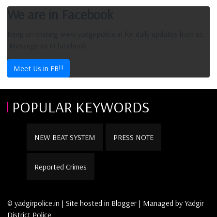
We are in Facebook
Keep on visiting www.yadgirpolice.in for daily updates from us.
.Messege us in facebook
Meet Us in FB!!
POPULAR KEYWORDS
NEW BEAT SYSTEM
PRESS NOTE
Reported Crimes
© yadgirpolice.in | Site hosted in Blogger | Managed by Yadgir
District Police