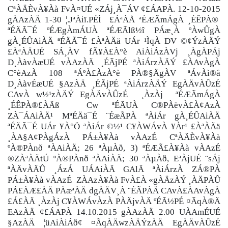
CªÀÄÈvÀ¥Àà FvÀ¤UÉ «ZÁj¸À¯ÁV ¢£ÁAPÀ. 12-10-2015
gÀAzÀÄ 1-30 ¦.JªÀiï.PÉÌ £ÁªÀÅ ªÉÆÃmÁgÀ ¸ÉÊPÀ®
ªÉÄÃ¯É ºÉÆgÀmÁUÀ ªÉÆÃlß½î PÁæ¸À ºÀwÛgÀ
gÀ¸ÉÛAiÀÄ ªÉÄÃ¯É £ÀªÀÄä UÁr ¹ÌqÀ DV ©¢ÝzÀÄÝ
£ÀªÀÄUÉ SÁ¸ÀV fÃ¥À£À°è AiÀiÁzÀVj ¸ÀgÀPÁj
D¸ÀàvÀæUÉ vÀAzÀÄ ¸ÉÃjPÉ ªÀiÁrzÀÄÝ £ÀAvÀgÀ
C°èAzÀ 108 ªÁºÀ£ÀzÀ°è PÀ®§ÄgÀV ªÁvÀì®å
D¸ÀàvÉæUÉ §AzÀÄ ¸ÉÃjPÉ ªÀiÁrzÀÄÝ EgÀÄvÀÛzÉ
CAvÀ w½¹zÀÄÝ EgÀÄvÀÛzÉ ¸ÀzÀj ªÉÆÃmÁgÀ
¸ÉÊPÀ®£ÀÄß Cw ªÉÃUÀ C®PÀëvÀ£À¢AzÀ
ZÀ¯ÁAiÀÄ¹ MªÉÄä¯É ¨ÉæÃPÀ ªÀiÁr gÀ¸ÉÛAiÀÄ
ªÉÄÃ¯É UÁr ¥À°Ö ªÀiÁr ©½¹ C¥ÀWÁvÀ ¥Àr¹ £ÀªÀÄä
¸ÀA§A¢PÀgÁzÀ PÁ±À¥Àà vÀAzÉ CªÀÄÈvÀ¥Àà
ºÀ®PÀnð ªÀAiÀÄ; 26 ªÀµÀð, 3) ªÉÆÃ£À¥Àà vÀAzÉ
®ZÀªÀÄtÚ ºÀ®PÀnð ªÀAiÀÄ; 30 ªÀµÀð, EªÀjUÉ ¨sÁj
ªÀÄvÀÄÛ ¸ÁzÁ UÁAiÀÄ GAlÄ ªÀiÁrzÀ ZÁ®PÀ
PÁ±À¥Àà vÀAzÉ ZÀAzÀ¥Àà FvÀ£À «gÀÄzÀÝ ¸ÀÄPÀÛ
PÁ£ÀÆ£ÀÄ PÀæªÀÄ dgÀÄV¸À ¨ÉÃPÀÄ CAvÀ£ÀAvÀgÀ
£Á£ÀÄ ¸ÀzÀj C¥ÀWÁvÀzÀ PÀÄjvÀÄ ºÉÃ½PÉ ¤ÃqÀ®Ä
EAzÀÄ ¢£ÁAPÀ 14.10.2015 gÀAzÀÄ 2.00 UÀAmÉUÉ
§AzÀÄ ¦üAiÀiÁð¢ ¤ÃqÀÄwzÀÄÝzÀÄ EgÀÄvÀÛzÉ