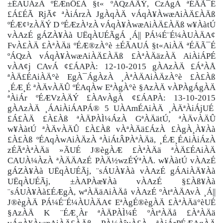
±ÉAUÁzÀ ºÉÆnÖ£À §t« ºÁQzÀÄÝ, CzÀgÀ ªÉÄÃ¯É
£Á£ÉÃ RjÃ¢ ªÀiÁrzÀ JgÀqÀÄ vÁqÀ¥ÀwæAiÀÄ£ÀÄß
ºÉÆ¢¹zÀÄÝ D ºÉÆzÀ¹zÀ vÁqÀ¥ÀwæAiÀÄ£ÀÄß w¥ÀàtÚ
vÀAzÉ gÁZÀ¥Àà UËqÀUÉÃgÁ ¸Á|| PÁ¼É¨É¼ÀUÀÄA¢
FvÀ£ÀÄ £ÀªÀÄä ºÉÆ®zÀ°è ±ÉÃAUÁ §t«AiÀÄ ªÉÄÃ¯É
ºÁQzÀ vÁqÀ¥ÀwæAiÀÄ£ÀÄß £ÀªÀÄäzÀÄ AiÀiÁPÉ
vÀA¢j CAvÁ ¢£ÁAPÀ: 12-10-2015 gÀAzÀÄ £ÁªÀÅ
ªÀÄ£ÉAiÀÄ°è EgÀ¯ÁgÀzÀ ¸ÀªÀÄAiÀÄzÀ°è £À£Àß
¸ÉÆ¸É ªÀÄvÀÄÛ ºÉAqÀw EªÀgÀ°è §AzÀÄ vÀPÀgÁgÀÄ
ªÀiÁr ºÉÆVzÀÄÝ £ÀAvÀgÀ ¢£ÁAPÀ: 13-10-2015
gÀAzÀÄ ¸ÁAiÀiÁAPÁ® 5 UÀAmÉAiÀÄ ¸ÀÄªÀiÁjUÉ
£Á£ÀÄ £À£Àß ªÀÄPÀÌ¼ÁzÀ GªÀÄätÚ, ªÀÄvÀÄÛ
w¥ÀàtÚ ªÀÄvÀÄÛ £À£Àß vÀªÀÄä£ÁzÀ £ÀgÀ¸À¥Àà
£À£Àß ºÉAqÀwAiÀÄzÀ ªÀiÁtÂPÀªÀÄä, ¸ÉÆ¸ÉAiÀiÁzÀ
zÉÃªÀªÀÄä »ÃUÉ J®ègÀÆ £ÀªÀÄä ªÀÄ£ÉAiÀÄ
CAUÀ¼ÀzÀ ªÀÄÄAzÉ PÀÄ½wzÉÝªÀÅ. w¥ÀàtÚ vÀAzÉ
gÁZÀ¥Àà UËqÀUÉÃj, ¨sÁUÀ¥Àà vÀAzÉ gÁAiÀÄ¥Àà
UËqÀUÉÃj, ±ÀAPÀæ¥Àà vÀAzÉ §£Àß¥Àà
¨sÁUÀ¥Àà£ÉÆgÀ, wªÀÄäAiÀÄå vÀAzÉ ºÀtªÀÄAvÀ ¸Á||
J®ègÀÄ PÁ¼É¨É¼ÀUÀÄA¢ EªÀgÉ®ègÀÄ £ÀªÀÄä°èUÉ
§AzÀÄ K ¨ÉÆ¸Àr ªÀÄPÀÌ¼É ºÀtªÀÄå £ÀªÀÄä