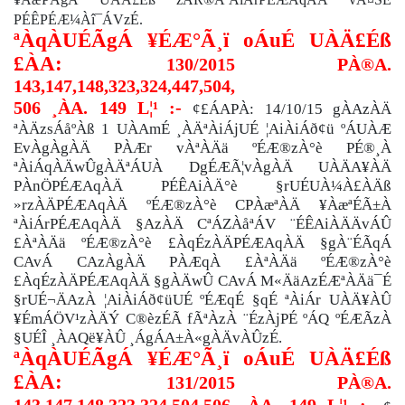
PÉÊPÉÆ¼Àî¯ÁVzÉ.
ªÀqÀUÉÃgÁ ¥ÉÆ°Ã¸ï oÁuÉ
UÀÄ£Éß
£ÀA:
130/2015
PÀ®A.
143,147,148,323,324,447,504,
506 ¸ÀA. 149
L¦¹ :-
¢£ÁAPÀ: 14/10/15 gÀAzÀÄ
ªÀÄzsÁåºÀß 1 UÀAmÉ ¸ÀÄªÀiÁjUÉ ¦AiÀiÁð¢ü ºÁUÀÆ
EvÀgÀgÀÄ PÀÆr vÀªÀÄä ºÉÆ®zÀ°è PÉ®¸À
ªÀiÁqÀÄwÛgÀÄªÁUÀ DgÉÆÃ¦vÀgÀÄ UÀÄA¥ÀÄ
PÀnÖPÉÆAqÀÄ PÉÊAiÀÄ°è §rUÉUÀ¼À£ÀÄß
»rzÀÄPÉÆAqÀÄ ºÉÆ®zÀ°è CPÀæªÀÄ ¥ÀæªÉÃ±À
ªÀiÁrPÉÆAqÀÄ §AzÀÄ CªÁZÀåªÁV ¨ÉÊAiÀÄÄvÁÛ
£ÀªÀÄä ºÉÆ®zÀ°è £ÀqÉzÀÄPÉÆAqÀÄ §gÀ¨ÉÃqÁ
CAvÁ CAzÀgÀÄ PÀÆqÀ £ÀªÀÄä ºÉÆ®zÀ°è
£ÀqÉzÀÄPÉÆAqÀÄ §gÀÄwÛ CAvÁ M«ÄäAzÉÆªÀÄä¯É
§rUÉ¬ÄAzÀ ¦AiÀiÁð¢üUÉ ºÉÆqÉ §qÉ ªÀiÁr UÀÄ¥ÀÛ
¥ÉmÁÖV¹zÀÄÝ C®èzÉÃ fÃªÀzÀ ¨ÉzÀjPÉ ºÁQ ºÉÆÃzÀ
§UÉÎ ¸ÀAQë¥ÀÛ ¸ÁgÁA±À«gÀÄvÀÛzÉ.
ªÀqÀUÉÃgÁ ¥ÉÆ°Ã¸ï oÁuÉ
UÀÄ£Éß
£ÀA:
131/2015
PÀ®A.
143,147,148,323,324,504,506 ¸ÀA. 149
L¦¹ :-