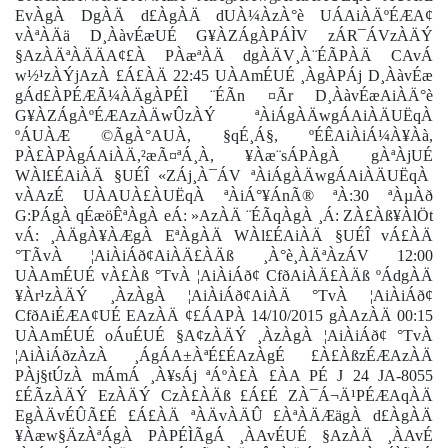
EvÀgÀ DgÀÄ d£ÀgÀÄ dUÀ¼ÀzÀ°è UÁAiÀÄºÉÆA¢
vÀªÀÄä D¸ÀàvÉæUÉ G¥ÀZÁgÀPÁÌV zÁR¯ÁVzÀÄÝ
§AzÀÄªÀÄÄA¢£À PÀæªÀÄ dgÀÄV¸À¨ÉÃPÀÄ CAvÁ
w½¹zÀÝjAzÀ £Á£ÀÄ 22:45 UÀAmÉUÉ ¸ÀgÀPÁj D¸ÀàvÉæ
gÁd£ÀPÉÆÃ¼ÀÄgÀPÉÌ ¨ÉÃn ¤Ãr D¸ÀàvÉæAiÀÄ°è
G¥ÀZÁgÀºÉÆAzÀÄwÛzÀÝ ªÀiÁgÀÄwgÁAiÀÄUËqÀ
ºÁUÀÆ ©ÃgÀ°AUÀ, §qÉ¸Á§, ºÉÊAiÀiÁ¼À¥Àà,
PÀ£ÀPÀgÁAiÀÄ,²æÃ¤ªÁ¸À, ¥Àæ¨sÁPÀgÀ gÀªÀjUÉ
WÀl£ÉAiÀÄ §UÉÎ «ZÁj¸À¯ÁV ªÀiÁgÀÄwgÁAiÀÄUËqÀ
vÀAzÉ UÀAUÀ£ÀUËqÀ ªÀiÁ°¥ÁnÃ® ªÀ:30 ªÀµÀð
G:PÁgÀ qÉæöÊªÀgÀ eÁ: »AzÀÄ ¨ÉÃqÀgÀ ¸Á: ZÀ£Àß¥ÀlÖt
vÁ: ¸ÀÄgÀ¥ÀÆgÀ EªÀgÀÄ WÀl£ÉAiÀÄ §UÉÎ vÁ£ÀÄ
°TÃvÀ ¦AiÀiÁð¢AiÀÄ£ÀÄß ¸À°è¸ÀÄªÀzÁV 12:00
UÀAmÉUÉ vÀ£Àß °TvÀ ¦AiÀiÁð¢ CfðAiÀÄ£ÀÄß ºÁdgÀÄ
¥Àr¹zÀÄÝ ¸ÀzÀgÀ ¦AiÀiÁð¢AiÀÄ °TvÀ ¦AiÀiÁð¢
CfðAiÉÆA¢UÉ EAzÀÄ ¢£ÁAPÀ 14/10/2015 gÀAzÀÄ 00:15
UÀAmÉUÉ oÁuÉUÉ §A¢zÀÄÝ ¸ÀzÀgÀ ¦AiÀiÁð¢ °TvÀ
¦AiÀiÁðzÀzÀ ¸ÁgÁA±ÀªÉ£ÉAzÀgÉ £À£ÀßzÉÆAzÀÄ
PÀj§tÚzÀ mÁmÁ ¸À¥sÁj ªÁºÀ£À £ÀA PÉ J 24 JA-8055
£ÉÃzÀÄÝ EzÀÄÝ CzÀ£ÀÄß £Á£É ZÀ¯Á¬Ä¹PÉÆAqÀÄ
EgÀÄvÉÛÃ£É £Á£ÀÄ ªÀÄvÀÄÛ £ÀªÀÄÆägÀ d£ÀgÀÄ
¥Àæw§ÄzÀªÁgÀ PÀPÉÌÃgÁ ¸ÀAvÉUÉ §AzÀÄ ¸ÀAvÉ