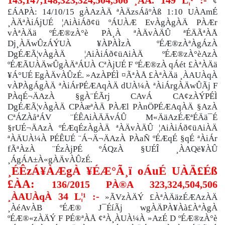
¢
£ÁAPÀ: 14/10/15 gÀAzÀÄ ªÀÄzsÁåºÀß 1:10 UÀAmÉ
¸ÀÄªÀiÁjUÉ ¦AiÀiÁð¢ü ºÁUÀÆ EvÀgÀgÀÄ PÀÆr
vÀªÀÄä ºÉÆ®zÀ°è PÀ¸À ªÀÄvÀÄÛ ªÉÄÃªÀÅ
Dj¸ÀÄwÛzÁÝUÀ ¥ÀPÀÌzÀ ºÉÆ®zÀªÀgÁzÀ
DgÉÆÃ¦vÀgÀÄ ¦AiÀiÁð¢üAiÀÄ ºÉÆ®zÀ°èAzÀ
ºÉÆÃUÀÄwÛgÀÄªÁUÀ CªÀjUÉ F ºÉÆ®zÀ qÁét £ÀªÀÄä
¥Á°UÉ EgÀÄvÀÛzÉ. »AzÀPÉÌ ¤ÃªÀÅ £ÀªÀÄä ¸ÀAUÀqÀ
vÀPÀgÁgÀÄ ªÀiÁrPÉÆAqÀÄ dUÀ¼À ªÀiÁrgÀÄwÛÃj F
PÀqÉ¬ÄAzÀ §gÀ¨ÉÃrj CAvÁ CA¢zÀÝPÉÌ
DgÉÆÃ¦vÀgÀÄ CPÀæªÀÄ PÀÆl PÀnÖPÉÆAqÀÄ §AzÀ
CªÁZÀåªÁV ¨ÉÊAiÀÄÄvÁÛ M«ÄäAzÉÆªÉÄä¯É
§rUÉ¬ÄAzÀ ºÉÆqÉzÀgÀÄ ªÀÄvÀÄÛ ¦AiÀiÁð¢üAiÀÄ
ªÀÄUÀ¼À PÉÊUÉ ¨Á¬Ä¬ÄAzÀ PÀaÑ ºÉÆqÉ §qÉ ªÀiÁr
fÃªÀzÀ ¨ÉzÀjPÉ ºÁQzÀ §UÉÎ ¸ÀAQë¥ÀÛ
¸ÁgÁA±À«gÀÄvÀÛzÉ.
¸ÉÊzÁ¥ÀÆgÀ ¥ÉÆ°Ã¸ï oÁuÉ
UÀÄ£Éß
£ÀA:
136/2015
PÀ®A 323,324,504,506
¸ÀAUÀqÀ 34 L¦¹ :-
»ÃVzÀÄÝ £ÀªÀÄäzÉÆAzÀÄ
¸ÀéAvÀB ºÉÆ® J¯ÉíÃj wgÀÄPÀ¥Àà£ÀªÀgÀ
ºÉÆ®«zÀÄÝ F PÉ®ªÀÅ ¢ªÀ¸ÀUÀ¼À »AzÉ D ºÉÆ®zÀ°è