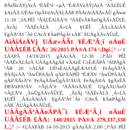
PÀaÑzÀÝjAzÀ ªÉÄÊ°è «µÀ ºÉÆÃVzÀÝjAzÀ ªÀÄ£ÉUÉ
§AzÀÄ UËAn OµÀ¢üAiÀÄ£ÀÄß PÀÄrAiÀÄÄvÁÛ gÁwæ
11-30 ¦.JA.PÉÌ ªÀÄ£ÉAiÀÄ°è ªÀÄÈvÀ¥ÀnÖgÀÄvÁÛ£É,
¸ÀzÀj ªÀÄÈvÀ£À ¸Á«£À §UÉÎ ¸ÀA±ÀAiÀÄ
EgÀÄªÀ¢¯Áè CAvÁ ¥ÀæPÀgÀt zÁR¯ÁUÀgÀÄvÀÛzÉ,
AiÀiÁzÀVj UÁæ«ÄÃt ¥ÉÆ°Ã¸ï oÁuÉ
UÀÄ£Éß £ÀA:
26/2015 PÀ®A 174 ¹.Dgï.¦.¹ :-
¢
£ÁAPÀ 14/10/2015 gÀAzÀÄ 12-30 ¦.JªÀiï PÉÌ
ªÀÄÈvÀ£ÁzÀ
UÀÄgÀÄgÁd vÀAzÉ C±ÉÆÃPÀ ªÁlPÀgÀ
ªÀB 20 vÀ£Àß UÉ¼ÉAiÀÄgÉÆA¢UÉ FeÁqÀÄªÀ
PÀÄjvÀÄ ºÀwÛPÀÄtÂ qÁåªÀÄPÉÌ ºÉÆÃV ºÀwÛPÀÄtÂ
qÁåªÀÄzÀ°è FeÁqÀÄwÛgÀÄªÁUÀ FeÁqÀ®Ä §gÀzÉÃ
DPÀ¹äPÀªÁV ¤Ãj£À°è ªÀÄÄ¼ÀÄUÉ G¹gÀÄUÀnÖ
¤Ãj£À°è ¸ÀwÛgÀÄvÁÛ£É,
¸ÀzÀj ªÀÄÈvÀ£À ¸Á«£À
§UÉÎ ¸ÀA±ÀAiÀÄ EgÀÄªÀ¢¯Áè CAvÁ ¥ÀæPÀgÀt
zÁR¯ÁUÀgÀÄvÀÛzÉ,
UÀÄgÀÄªÀÄoÀPÀ¯ï ¥ÉÆ°Ã¸ï oÁuÉ
UÀÄ£Éß £ÀA:
140/2015 PÀ®A 279,337,338
L.¦.¹ :-
¢£ÁAPÀB 14-10-2015 gÀAzÀÄ 2.00 ¦.JªÀiï PÉÌ