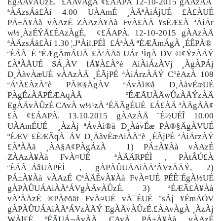
EgÀÄvÀÛzÉ. £ÀAvÀgÀ ¢£ÁAPÀ 12-10-2015 gÀAzÀÄ
ªÀÄzsÁå£Àí 4.00 UÀAmÉ ¸ÀÄªÀiÁjUÉ £À£ÀUÉ
PÁ±À¥Àà vÀAzÉ ZÀAzÀ¥Àà FvÀ£ÀÄ ¥sÉÆ£À ªÀiÁr
w½¸ÀzÉÝÃ£ÉAzÀgÉ, ¢£ÁAPÀ. 12-10-2015 gÀAzÀÄ
ªÀÄzsÁå£Àí 1.30 ¦.JªÀiï.PÉÌ £ÁªÀÅ ªÉÆÃmÁgÀ ¸ÉÊPÀ®
ªÉÄÃ¯É ºÉÆgÀmÁUÀ £ÀªÀÄä UÁr ¹ÌqÀ DV ©¢ÝzÀÄÝ
£ÀªÀÄUÉ SÁ¸ÀV fÃ¥À£À°è AiÀiÁzÀVj ¸ÀgÀPÁj
D¸ÀàvÀæUÉ vÀAzÀÄ ¸ÉÃjPÉ ªÀiÁrzÀÄÝ C°èAzÀ 108
ªÁºÀ£ÀzÀ°è PÀ®§ÄgÀV ªÁvÀì®å D¸ÀàvÉæUÉ
PÀgÉzÀÄPÉÆAqÀÄ ºÉÆÃUÀÄwÛzÀÄÝzÀÄ
EgÀÄvÀÛzÉ CAvÀ w½¹zÀ ªÉÄÃgÉUÉ £Á£ÀÄ ªÀÄgÀÄ¢
£À ¢£ÁAPÀ. 13.10.2015 gÀAzÀÄ ¨É½UÉÎ 10.00
UÀAmÉUÉ ¸ÀzÀj ªÁvÀì®å D¸ÀàvÉæ PÀ®§ÄgÀVUÉ
ºÉÆV £ÉÆÃqÀ¯ÁV D¸ÀàvÉæAiÀÄ°è ¸ÉÃjPÉ ªÀiÁrzÀÝ
£ÀªÀÄä ¸ÀA§A¢PÀgÁzÀ 1) PÁ±À¥Àà vÀAzÉ
ZÀAzÀ¥Àà FvÀ¤UÉ ªÀÄÄRPÉÌ , PÀtÂÚ£À
ªÉÄÃ¯ÁâUÀPÉÌ , gÀPÀÛUÁAiÀÄªÁVzÀÄÝ, 2)
PÁ±À¥Àà vÀAzÉ CªÀÄÈvÀ¥Àà FvÀ¤UÉ PÉÊ¨ÉgÀ½UÉ
gÀPÀÛUÁAiÀÄªÁVgÀÄvÀÛzÉ. 3) ªÉÆÃ£À¥Àà
vÀªÀÄzÉ ®PÀëöät FvÀ¤UÉ vÀ¯ÉUÉ ¨sÁj ¥ÉmÁÖV
gÀPÀÛUÁAiÀÄªÁVzÀÄÝ EgÀÄvÀÛzÉ.£ÀAvÀgÀ ¸ÀzÀj
WÀl£É ºÉÃUÁ¬ÄvÀÄ CAvÀ PÁ±À¥Àà vÀAzÉ