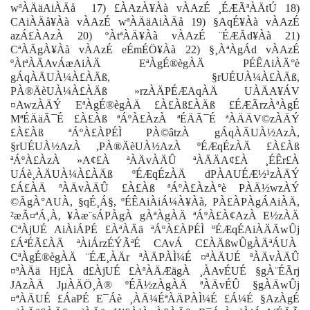
wªÀÄäAiÀÄå
17) £ÀAzÀ¥Àà vÀAzÉ ¸ÉÆÃªÀÄtÚ 18)
CAiÀÄå¥Àà vÀAzÉ wªÀÄäAiÀÄå 19) §AqÉ¥Àà vÀAzÉ
azÁ£ÀAzÀ 20) ºÀtªÀÄ¥Àà vÀAzÉ ¨ÉÆÃd¥Àà 21)
CªÀÄgÀ¥Àà vÀAzÉ eÉmÉÖ¥Àà 22) §¸ÀªÀgÁd vÀAzÉ
ºÀtªÀÄAvÁæAiÀÄ EªÀgÉ®ègÀÄ PÉÊAiÀÄ°è
gÁqÀÄUÀ¼À£ÀÄß, §rUÉUÀ¼À£ÀÄß,
PÀ®ÄèUÀ¼À£ÀÄß »rzÀÄPÉÆAqÀÄ UÀÄA¥ÁV
¤AwzÀÄÝ EªÀgÉ®ègÀÄ £À£Àß£ÀÄß £ÉÆÃrzÀªÀgÉ
MªÉÄäÃ¯É £À£Àß ªÁºÀ£ÀzÀ ªÉÄÃ¯É ªÀÄÄV©zÀÄÝ
£À£Àß ªÁºÀ£ÀPÉÌ PÀ©âtzÀ gÁqÀÄUÀ½AzÀ,
§rUÉUÀ½AzÀ ,PÀ®ÄèUÀ½AzÀ ºÉÆqÉzÀÄ £À£Àß
ªÁºÀ£ÀzÀ »A¢£À ªÀÄvÀÄÛ ªÀÄÄA¢£À ¸ÉÊr£À
UÁè¸ÀÄUÀ¼À£ÀÄß ºÉÆqÉzÀÄ dPÀAUÉÆ½¹zÀÄÝ
£Á£ÀÄ ªÀÄvÀÄÛ £À£Àß ªÁºÀ£ÀzÀ°è PÀÄ½wzÀÝ
©ÃgÀ°AUÀ, §qÉ¸Á§, ºÉÊAiÀiÁ¼À¥Àà, PÀ£ÀPÀgÁAiÀÄ,
²æÃ¤ªÁ¸À, ¥Àæ¨sÁPÀgÀ gÀªÀgÀÄ ªÁºÀ£À¢AzÀ E½zÀÄ
CªÀjUÉ AiÀiÁPÉ £ÀªÀÄä ªÁºÀ£ÀPÉÌ ºÉÆqÉAiÀÄÄwÛj
£ÁªÉÃ£ÀÄ ªÀiÁrzÉÝÃªÉ CAvÁ C£ÀÄßwÛgÀÄªÁUÀ
CªÀgÉ®ègÀÄ ¨ÉÆ¸ÀÄr ªÀÄPÀÌ¼É ¤ªÀÄUÉ ªÀÄvÀÄÛ
¤ªÀÄä Hj£À d£ÀjUÉ £ÀªÀÄÆägÀ ¸ÀAvÉUÉ §gÀ¨ÉÃrj
JAzÀÄ JµÀÄÖ¸À® ºÉÃ½zÀgÀÄ ªÀÄvÉÛ §gÀÄwÛj
¤ªÀÄUÉ £ÁaPÉ E¯Áè ¸ÀÄ¼ÉªÀÄPÀÌ¼É £Á¼É §AzÀgÉ