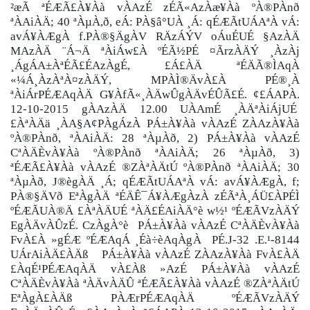
²æÃ ªÉÆÃ£À¥Àà vÀAzÉ zÉÃ«AzÀæ¥Àà ºÀ®PÀnð
ªÀAiÀÄ; 40 ªÀµÀ,ð, eÁ: PÀ§â°UÀ ¸Á: qÉÆÃtUÁAªÀ vÁ:
avÁ¥ÀÆgÀ f.PÀ®§ÄgÀV RÄzÁÝV oÁuÉUÉ §AzÀÄ
MAzÀÄ ¨Á¬Ä ªÀiÁw£À ºÉÃ½PÉ ¤ÃrzÀÄÝ ¸ÀzÀj
¸ÁgÁA±ÀªÉÃ£ÉAzÀgÉ, £Á£ÀÄ ªÉÄÃ®ÌAqÀ
«¼Á¸ÀzÀªÀ¤zÀÄÝ, MPÀÌ®ÄvÀ£À PÉ®¸À
ªÀiÁrPÉÆAqÀÄ G¥ÀfÃ«¸ÀÄwÛgÀÄvÉÛÃ£É. ¢£ÁAPÀ.
12-10-2015 gÀAzÀÄ 12.00 UÀAmÉ ¸ÀÄªÀiÁjUÉ
£ÀªÀÄä ¸ÀA§A¢PÀgÁzÀ PÁ±À¥Àà vÀAzÉ ZÀAzÀ¥Àà
ºÀ®PÀnð, ªÀAiÀÄ: 28 ªÀµÀð, 2) PÁ±À¥Àà vÀAzÉ
CªÀÄÈvÀ¥Àà ºÀ®PÀnð ªÀAiÀÄ; 26 ªÀµÀð, 3)
ªÉÆÃ£À¥Àà vÀAzÉ ®ZÀªÀÄtÚ ºÀ®PÀnð ªÀAiÀÄ; 30
ªÀµÀð, J®ègÀÄ ¸Á; qÉÆÃtUÁAªÀ vÁ: avÁ¥ÀÆgÀ, f;
PÀ®§ÄVð EªÀgÀÄ ªÉÄÊ¯Á¥ÀÆgÀzÀ zÉÃªÀ¸ÁÜ£ÀPÉÌ
ºÉÆÃUÀ®Ä £ÀªÀÄUÉ ªÀÄ£ÉAiÀÄ°è w½¹ ºÉÆÃVzÀÄÝ
EgÀÄvÀÛzÉ. CzÀgÀ°è PÁ±À¥Àà vÀAzÉ CªÀÄÈvÀ¥Àà
FvÀ£À »gÉÆ ºÉÆAqÁ ¸Éà÷èAqÀgÀ PÉ.J-32 .E.¹-8144
UÁrAiÀÄ£ÀÄß PÁ±À¥Àà vÀAzÉ ZÀAzÀ¥Àà FvÀ£ÀÄ
£ÀqÉ¹PÉÆAqÀÄ vÀ£Àß »AzÉ PÁ±À¥Àà vÀAzÉ
CªÀÄÈvÀ¥Àà ªÀÄvÀÄÛ ªÉÆÃ£À¥Àà vÀAzÉ ®ZÀªÀÄtÚ
EªÀgÀ£ÀÄß PÀÆrPÉÆAqÀÄ ºÉÆÃVzÀÄÝ