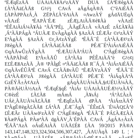
ºÉÆqÉzÀÄ UÁAiÀÄ¥Àr¹zÀÄÝ DUÀ £ÁªÉ®ègÀÄ
£ÀªÀÄä£ÀÄß G½¹j CAvÁ aÃgÁqÀ®Ä C°èAiÉÄÃ
£ÀPÀPPÀzÁ¸À ZËPÀ£À°èAiÀÄ ¤AwzÀÝ gÁdÄUËqÀ
vÀAzÉ ªÉAPÀ¨ÉÆ zÉÆj,AiÀÄ®è¥Àà vÀAzÉ
ºÉÊAiÀiÁ¼À¥Àà ºÀÄ°PÉj, ¸ÀÄgÉÃ±À vÀAzÉ zÁ£À¥Àà
¸ÁºÀÄPÁgÀ ºÁUÀÆ EvÀgÀgÀÄ §AzÀÄ £ÉÆÃr ©r¹zÀÄÝ
EªÀgÀÄ §AzÀÄ ©r¸À¢zÀÝgÉ ªÉÄÃ¯É £ÀªÀÄÆ¢¹zÀ
J®ègÀÄ £ÀªÀÄä£ÀÄß PÉÆ¯ÉªÀiÁrAiÉÄÃ
©qÀÄwÛzÀÝgÀÄ ºÉÆÃUÀÄªÁUÀ CªÀgÉ®ègÀÄ
ªÀÄPÀÌ¼É EªÀvÀÄÛ £ÀªÀÄä PÉÊAiÀÄ°è G½¢j
E£ÉÆßAzÀÄ ¸À® ¹PÀÌgÉ ¤ªÀÄä£ÀÄß R¯Á¸À ªÀiÁrAiÉÄÃ
©qÀÄvÉÛÃªÉ CAvÁ C£ÀÄßvÀÛ ºÉÆÃVzÀÄÝ
ªÉÄÃ¯É
£ÀªÀÄÆ¢¹zÀ J®ègÀÄ £ÀªÀÄUÉ PÉÆ¯É ªÀiÁqÀÄªÀ
GzÉÝÃ±À¢AzÀ gÁqÀÄUÀ¼ÀÄ,§rUÉUÀ¼ÀÄ,
PÀ®ÄèUÀ½AzÀ ºÉÆqÉ§qÉ ªÀiÁr UÁAiÀÄUÉÆ½¹zÀÄÝ
C®èzÉ £À£Àß mÁmÁ ¸À¥sÁj ªÁºÀ£ÀzÀ
UÁè¸ÀÄUÀ¼À£ÀÄß ºÉÆqÉzÀÄ dPÀA ªÀiÁrzÀÄÝ
EªÀgÉ®ègÀ£ÀÄß £ÁªÀÅ ¸ÉÆ¯ÁgÀ ¯ÉÊn£À ¨É¼ÀQ£À°è
£ÉÆÃr UÀÄwð¹zÀÄÝ CªÀgÉ®ègÀ ªÉÄÃ¯É PÁ£ÀÆ£ÀÄ
¥ÀæPÁgÀ PÀæªÀÄ dgÀÄV¸À¨ÉPÀÄ CAvÁ ¸ÁgÁA±ÀzÀ
ªÉÄÃ°AzÀ oÁuÉAiÀÄ UÀÄ£Éß £ÀA 59/2015 PÀ®A
143,147,148,323,324,504,506,307,427, ¸ÀAUÀqÀ 149 L ¦ ¹
¥ÀæPÁgÀ UÀÄ£Éß zÁR®ÄªÀiÁrPÉÆAqÀÄ vÀ¤SÉ