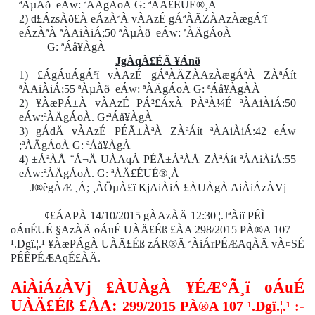
ªÀµÀð
eÁw: ªÀÄgÁoÀ G: ªÀÄ£ÉUÉ®¸À
2) d£ÁzsÀð£À eÁzÀªÀ vÀAzÉ gÁªÀÄZÀAzÀægÁªï
eÁzÀªÀ ªÀAiÀiÁ;50 ªÀµÀð
eÁw: ªÀÄgÁoÀ
G: ªÁå¥ÀgÀ
JgÀqÀ£ÉÃ ¥Ánð
1) £ÁgÁuÁgÁªï vÀAzÉ gÁªÀÄZÀAzÀægÁªÀ ZÀªÁít
ªÀAiÀiÁ;55 ªÀµÀð
eÁw: ªÀÄgÁoÀ G: ªÁå¥ÀgÀÀ
2) ¥ÀæPÁ±À vÀAzÉ PÁ²£ÁxÀ PÀªÀ¼É ªÀAiÀiÁ:50
eÁw:ªÀÄgÁoÀ. G:ªÁå¥ÀgÀ
3) gÁdÄ vÀAzÉ PÉÃ±ÀªÀ ZÀªÁít ªÀAiÀiÁ:42 eÁw
;ªÀÄgÁoÀ G: ªÁå¥ÀgÀ
4) ±ÁªÀÅ ¨Á¬Ä UÀAqÀ PÉÃ±ÀªÀÅ ZÀªÁít ªÀAiÀiÁ:55
eÁw:ªÀÄgÁoÀ. G: ªÀÄ£ÉUÉ®¸À
J®ègÀÆ ¸Á; ¸ÀÖµÀ£ï KjAiÀiÁ £ÀUÀgÀ AiÀiÁzÀVj
¢£ÁAPÀ 14/10/2015 gÀAzÀÄ 12:30 ¦.JªÀiï PÉÌ
oÁuÉUÉ §AzÀÄ oÁuÉ UÀÄ£Éß £ÀA 298/2015 PÀ®A 107
¹.Dgï.¦.¹ ¥ÀæPÁgÀ UÀÄ£Éß zÁR®Ä ªÀiÁrPÉÆAqÀÄ vÀ¤SÉ
PÉÊPÉÆAqÉ£ÀÄ.
AiÀiÁzÀVj £ÀUÀgÀ ¥ÉÆ°Ã¸ï oÁuÉ
UÀÄ£Éß £ÀA:
299/2015 PÀ®A 107 ¹.Dgï.¦.¹ :-