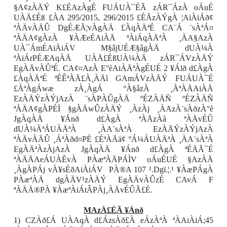
§A¢zÀÄÝ K£ÉAzÀgÉ FUÁUÀ¯ÉÃ zÁR¯ÁzÀ oÁuÉ
UÀÄ£Éß £ÀA 295/2015, 296/2015 £ÉÃzÀÝgÀ ¦AiÀiÁð¢
ªÀÄvÀÄÛ DgÉÆÃ¦vÀgÀÄ £ÀqÀÄªÉ CA¨Á ¨sÀªÁ¤
ªÀÄA¢gÀzÀ ¥ÀÆeÉAiÀÄ ªÀiÁqÀÄªÀ ¸ÀA§AzÀ
UÀ¯ÁmÉAiÀiÁV M§âjUÉÆ§âgÀÄ dUÀ¼À
ªÀiÁrPÉÆAqÀÄ UÀÄ£ÉßUÀ¼ÀÄ zÁR¯ÁVzÀÄÝ
EgÀÄvÀÛªÉ. CA¢¤AzÀ E°èAiÀÄªÀgÉUÉ 2 ¥Álð d£ÀgÀ
£ÀqÀÄªÉ ªÉÊªÀÄ£À¸ÀÄì GAmÁVzÀÄÝ FUÁUÀ¯É
£ÀªÀgÁwæ zÀ¸ÀgÁ ºÀ§âzÀ ¸ÀªÀÄAiÀÄ
EzÀÄÝzÀÝjAzÀ ¨sÀPÀÛgÀÄ ºÉZÀÄÑ ºÉZÀÄÑ
ªÀÄA¢gÀPÉÌ §gÀÄwÛzÀÄÝ ¸ÀzÀj ¸ÀAzÀ¨sÀðzÀ°è
JgÀqÀÄ ¥Ánð d£ÀgÀ ªÀÄzÀå ªÀÄvÉÛ
dUÀ¼ÀªÁUÀÄªÀ ¸ÀA¨sÀªÀ EzÀÄÝzÀÝjAzÀ
ªÀÄvÀÄÛ ¸ÁªÀðd¤PÉ £ÉªÀÄä¢ ºÁ¼ÁUÀÄªÀ ¸ÀA¨sÀªÀ
EgÀÄªÀzÀjAzÀ JgÀqÀÄ ¥Ánð d£ÀgÀ ªÉÄÃ¯É
ªÀÄÄAeÁUÀÈvÀ PÀæªÀÄPÁÌV oÁuÉUÉ §AzÀÄ
¸ÀgÀPÁj vÀ¥sÉðAiÀiÁV
PÀ®A 107 ¹.Dgï.¦.¹ ¥ÀæPÁgÀ
PÀæªÀÄ dgÀÄV¹zÀÄÝ EgÀÄvÀÛzÉ CAvÁ F
ªÀÄÄ®PÀ ¥ÀæªÀiÁtÂPÀj¸ÀÄvÉÛÃ£É.
MAzÀ£ÉÃ ¥Ánð
1) CZÀð£Á UÀAqÀ d£ÁzsÀð£À eÁzÀªÀ ªÀAiÀiÁ;45