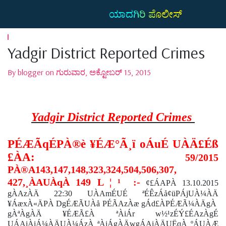
ಯಾದಗಿರಿ ಪೊಲೀಸ್
Yadgir District Reported Crimes
By blogger on ಗುರುವಾರ, ಅಕ್ಟೋಬರ್ 15, 2015
Yadgir District Reported Crimes
PÉÆÃqÉPÀ®è ¥ÉÆ°Ã¸ï oÁuÉ UÀÄ£Éß
£ÀA:
59/2015
PÀ®A143,147,148,323,324,504,506,307,
427,¸ÀAUÀqÀ 149 L ¦ ¹
:-
¢£ÁAPÀ 13.10.2015
gÀAzÀÄ 22:30 UÀAmÉUÉ ªÉÊzÁå¢üPÁjUÀ¼ÀÄ
¥ÁæxÀ«ÄPÀ DgÉÆÃUÀå PÉÃAzÀæ gÁd£ÀPÉÆÃ¼ÀÄgÀ
gÀªÀgÀÄ ¥ÉÆÃ£À ªÀiÁr w½¹zÉÝ£ÉAzÀgÉ
UÁAiÀiÁ¼ÀÄUÀ¼ÁzÀ ªÀiÁgÀÄwgÁAiÀÄUËqÀ ºÁUÀÆ