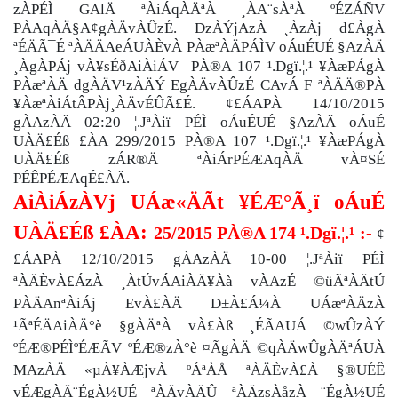
zÀPÉÌ GAlÄ ªÀiÁqÀÄªÀ ¸ÀA¨sÀªÀ ºÉZÁÑV
PÀAqÀÄ§A¢gÀÄvÀÛzÉ. DzÀÝjAzÀ ¸ÀzÀj d£ÀgÀ
ªÉÄÃ¯É ªÀÄÄAeÁUÀÈvÀ PÀæªÀÄPÁÌV oÁuÉUÉ §AzÀÄ
¸ÀgÀPÁj vÀ¥sÉðAiÀiÁV
PÀ®A 107 ¹.Dgï.¦.¹ ¥ÀæPÁgÀ
PÀæªÀÄ dgÀÄV¹zÀÄÝ EgÀÄvÀÛzÉ CAvÁ F ªÀÄÄ®PÀ
¥ÀæªÀiÁtÂPÀj¸ÀÄvÉÛÃ£É. ¢£ÁAPÀ 14/10/2015
gÀAzÀÄ 02:20 ¦.JªÀiï PÉÌ oÁuÉUÉ §AzÀÄ oÁuÉ
UÀÄ£Éß £ÀA 299/2015 PÀ®A 107 ¹.Dgï.¦.¹ ¥ÀæPÁgÀ
UÀÄ£Éß zÁR®Ä ªÀiÁrPÉÆAqÀÄ vÀ¤SÉ
PÉÊPÉÆAqÉ£ÀÄ.
AiÀiÁzÀVj UÁæ«ÄÃt ¥ÉÆ°Ã¸ï oÁuÉ
UÀÄ£Éß £ÀA:
25/2015 PÀ®A 174 ¹.Dgï.¦.¹ :-
¢
£ÁAPÀ 12/10/2015 gÀAzÀÄ 10-00 ¦.JªÀiï PÉÌ
ªÀÄÈvÀ£ÁzÀ ¸ÀtÚvÁAiÀÄ¥Àà vÀAzÉ ©üÃªÀÄtÚ
PÀÄAnªÀiÁj EvÀ£ÀÄ D±À£Á¼À UÁæªÀÄzÀ
¹ÃªÉÄAiÀÄ°è §gÀÄªÀ vÀ£Àß ¸ÉÃAUÁ ©wÛzÀÝ
ºÉÆ®PÉÌºÉÆÃV ºÉÆ®zÀ°è ¤ÃgÀÄ ©qÀÄwÛgÀÄªÁUÀ
MAzÀÄ «µÀ¥ÀÆjvÀ ºÁªÀÅ ªÀÄÈvÀ£À §®UÉÊ
vÉÆgÀÄ¨ÉgÀ½UÉ ªÀÄvÀÄÛ ªÀÄzsÀåzÀ ¨ÉgÀ½UÉ