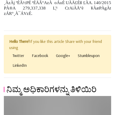
¸ÀzÀj ºÉÃ½PÉ ªÉÄÃ°AzÀ oÁuÉ UÀÄ£Éß £ÀA. 140/2015
PÀ®A 279,337,338 L¦¹ CrAiÀÄ°è ¥ÀæPÀgÀt
zÁR°¸À¯ÁVzÉ.
Hello There!
If you like this article Share with your friend
using
Twitter
Facebook
Google+
Stumbleupon
LinkedIn
ನಿಮ್ಮ ಅಧಿಕಾರಿಗಳನ್ನು ತಿಳಿಯಿರಿ