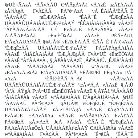
§rUÉ¬ÄAzÀ ªÀÄvÀÄÛ CªÀÄgÀ¥Àà vÀAzÉ azÁ£ÀAzÀ
zÀ¼ÀgÀ FvÀ£ÀÄ PÀ°è¤AzÀ vÀ¯ÉAiÀÄªÉÄÃ¯É
ªÀÄvÀÄÛ mÉÆAPÀzÀ ªÉÄÃ¯É ºÉÆqÉzÀÄ
UÀÄ¥ÀÛUÁAiÀÄUÉÆ½¹zÀÄÝ ºÉÊAiÀiÁ¼À¥Àà vÀAzÉ
ºÀtªÀÄAvÁæAiÀÄ C¹Ì FvÀ¤UÉ £ÀAzÀ¥Àà vÀAzÉ
AiÀÄAPÀ¥Àà, eÉmÉÖ¥Àà vÀAzÉ PÉÃ±ÀtÚ,
EªÀgÀÄUÀ¼ÀÄ §®UÁ® vÉÆqÉAiÀÄ ªÉÄÃ¯É PÀ°è¤AzÀ
ºÉÆqÉzÀÄ UÁAiÀÄUÉÆ½¹zÀÄÝ PÀ£ÀPÀgÁAiÀÄ
vÀAzÉ ªÀiÁ£ÀAiÀÄå ºÉÆ¸ÀÆgÀÄ FvÀ¤UÉ eÉmÉÖ¥Àà
vÀAzÉ ºÀtªÀÄAvÀ , §¸À¥Àà vÀAzÉ ¸ÁéªÀÄtÚ, ¸ÉÆÃªÀÄtÚ
vÀAzÉ ªÀÄÄzÉ¥Àà ªÀÄvÀÄÛ wªÀÄätÚ vÀAzÉ
zÉÃ«AzÀæ¥Àà EªÀgÀÄUÀ¼ÀÄ £ÉÃ®PÉÌ PÉqÀÄ« PÁ°
¤AzÀ ªÉÄÊªÉÄÃ¯Á¯Áè vÀÄ½zÀÄ
UÀÄ¥ÀÛUÁAiÀÄUÉÆ½¹zÀÄÝ ²æÃ¤ªÁ¸À vÀAzÉ §¸ÀtÚ
ºÀªÁ¯ÁÝgÀ FvÀ¤UÉ eÉmÉÖ¥Àà vÀAzÉ §¸À¥Àà ªÀÄvÀÄÛ
ªÀiÁ£À¥Àà vÀAzÉ wªÀÄäAiÀÄå EªÀgÀÄUÀ¼ÀÄ §rUÉ
ªÀÄvÀÄÛ PÀ°è¤AzÀ JqÀUÁ® vÉÆqÉUÉ ºÉÆqÉzÀÄ
UÁAiÀÄ¥Àr¹zÀÄÝ ¥Àæ¨sÁPÀgÀ vÀAzÉ ¥ÀgÀªÀÄtÚ
FvÀ¤UÉ ±ÁAvÀ¥Àà vÀAzÉ wªÀÄäAiÀÄå FvÀ£ÀÄ
PÀ©âtzÀ gÁr¤AzÀ JqÀ §ÄdzÀ ªÉÄÃ¯É ºÉÆqÉzÀÄ
PÀAzÀÄUÀnÖzÀ UÁAiÀÄ¥Àr¹zÀÄÝ CAiÀÄå¥Àà vÀAzÉ
wªÀÄäAiÀÄå FvÀ£ÀÄ PÀ°è¤AzÀ ¨É¤ß£À ªÉÄÃ¯É