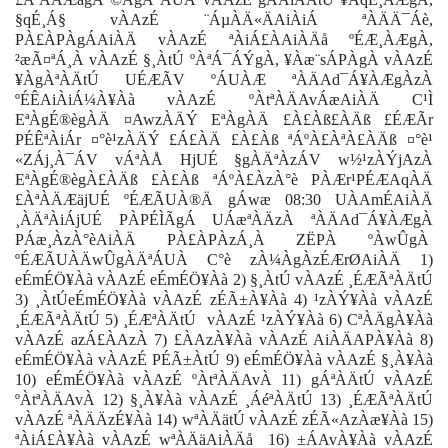
§qÉ¸Á§ vÀAzÉ ¨ÁµÀÄ«ÄAiÀiÁ ªÀÄÄ¯Áè,
PÀ£ÀPÀgÁAiÀÄ vÀAzÉ ªÀiÁ£ÀAiÀÄå ºÉÆ¸ÀÆgÀ,
²æÃ¤ªÁ¸À vÀAzÉ §¸ÀtÚ ºÀªÁ¯ÁÝgÀ, ¥Àæ¨sÁPÀgÀ vÀAzÉ
¥ÀgÀªÀÄtÚ UÉÆÃV ºÁUÀÆ ªÀÄAd¯Á¥ÀÆgÀzÀ
ºÉÊAiÀiÁ¼À¥Àà vÀAzÉ ºÀtªÀÄAvÁæAiÀÄ C¹Ì
EªÀgÉ®ègÀÄ ¤AwzÀÄÝ EªÀgÀÄ £À£Àß£ÀÄß £ÉÆÃr
PÉÊªÀiÁr ¤°è¹zÀÄÝ £Á£ÀÄ £À£Àß ªÁºÀ£ÀªÀ£ÀÄß ¤°è¹
«ZÁj¸À¯ÁV vÁªÀÅ HjUÉ §gÀÄªÀzÁV w½¹zÀÝjAzÀ
EªÀgÉ®ègÀ£ÀÄß £À£Àß ªÁºÀ£ÀzÀ°è PÀÆr¹PÉÆAqÀÄ
£ÀªÀÄÆäjUÉ ºÉÆÃUÀ®Ä gÁwæ 08:30 UÀAmÉAiÀÄ
¸ÀÄªÀiÁjUÉ PÀPÉÌÃgÁ UÁæªÀÄzÀ ªÀÄAd¯Á¥ÀÆgÀ
PÁæ¸ÀzÀ°èAiÀÄ PÀ£ÀPÀzÁ¸À ZËPÀ ºÀwÛgÀ
ºÉÆÃUÀÄwÛgÀÄªÁUÀ C°è zÀ¼ÀgÀzÉÆrØAiÀÄ 1)
eÉmÉÖ¥Àà vÀAzÉ eÉmÉÖ¥Àà 2) §¸ÀtÚ vÀAzÉ ¸ÉÆÃªÀÄtÚ
3) ¸ÀtÚeÉmÉÖ¥Àà vÀAzÉ zÉÃ±À¥Àà 4) ¹zÀÝ¥Àà vÀAzÉ
¸ÉÆÃªÀÄtÚ 5) ¸ÉÆªÀÄtÚ
vÀAzÉ ¹zÀÝ¥Àà 6) CªÀÄgÀ¥Àà
vÀAzÉ azÁ£ÀAzÀ 7) £ÀAzÀ¥Àà vÀAzÉ AiÀÄAPÀ¥Àà 8)
eÉmÉÖ¥Àà vÀAzÉ PÉÃ±ÀtÚ 9) eÉmÉÖ¥Àà vÀAzÉ §¸À¥Àà
10) eÉmÉÖ¥Àà vÀAzÉ ºÀtªÀÄAvÀ 11) gÁªÀÄtÚ vÀAzÉ
ºÀtªÀÄAvÀ 12) §¸À¥Àà vÀAzÉ ¸ÁéªÀÄtÚ 13) ¸ÉÆÃªÀÄtÚ
vÀAzÉ ªÀÄÄzÉ¥Àà 14) wªÀÄätÚ vÀAzÉ zÉÃ«AzÀæ¥Àà 15)
ªÀiÁ£À¥Àà vÀAzÉ wªÀÄäAiÀÄå
16) ±ÁAvÀ¥Àà vÀAzÉ