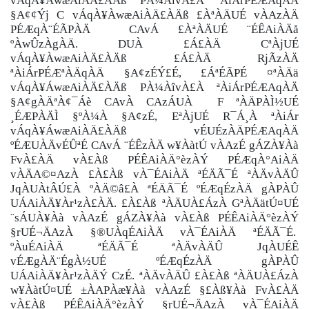
vÁqÀ¥ÀwæAiÀÄ£ÀÄß PÀ¼ÀîvÀ£À ªÀiÁrPÉÆAqÀÄ
§A¢¢Ýj C vÁqÀ¥ÀwæAiÀÄ£ÀÄß £ÀªÀÄUÉ vÀAzÀÄ
PÉÆqÀ¨ÉÃPÀÄ CAvÁ £ÀªÀÄUÉ ¨ÉÊAiÀÄå
ºÀwÛzÀgÀÄ. DUÀ £Á£ÀÄ CªÀjUÉ
vÁqÀ¥ÀwæAiÀÄ£ÀÄß £Á£ÀÄ RjÃzÀÄ
ªÀiÁrPÉÆªÀÄqÀÄ §A¢zÉÝ£É, £ÁªÉÃPÉ ¤ªÀÄä
vÁqÀ¥ÁwæAiÀÄ£ÀÄß PÀ¼ÀîvÀ£À ªÀiÁrPÉÆAqÀÄ
§A¢gÀÄªÀ¢¯Áè CAvÀ CAzÁUÀ F ªÀÄPÀÌ½UÉ
¸ÉÆPÀÄÌ §ºÀ¼À §A¢zÉ, EªÀjUÉ R¯Á¸À ªÀiÁr
vÁqÀ¥ÁwæAiÀÄ£ÀÄß vÉUÉzÀÄPÉÆAqÀÄ
ºÉÆUÀÄvÉÛªÉ CAvÁ ¨ÉÊzÀÄ w¥ÀàtÚ vÀAzÉ gÁZÀ¥Àà
FvÀ£ÀÄ vÀ£Àß PÉÊAiÀÄ°èzÀÝ PÉÆqÀ°AiÀÄ
vÀÄA©¤AzÀ £À£Àß vÀ¯ÉAiÀÄ ªÉÄÃ¯É ªÀÄvÀÄÛ
JqÀUÀtÂÚ£À ºÀÄ©â£À ªÉÄÃ¯É ºÉÆqÉzÀÄ gÀPÀÛ
UÁAiÀÄ¥Àr¹zÀ£ÀÄ. £À£Àß ªÀÄUÀ£ÁzÀ GªÀÄätÚ¤UÉ
¨sÁUÀ¥Àà vÀAzÉ gÁZÀ¥Àà vÀ£Àß PÉÊAiÀÄ°èzÀÝ
§rUÉ¬ÄAzÀ §®UÀqÉAiÀÄ vÀ¯ÉAiÀÄ ªÉÄÃ¯É.
ºÀuÉAiÀÄ ªÉÄÃ¯É ªÀÄvÀÄÛ JqÀUÉÊ
vÉÆgÀÄ¨ÉgÀ½UÉ ºÉÆqÉzÀÄ gÀPÀÛ
UÁAiÀÄ¥Àr¹zÀÄÝ CzÉ. ªÀÄvÀÄÛ £À£Àß ªÀÄUÀ£ÁzÀ
w¥ÀàtÚ¤UÉ ±ÀAPÀæ¥Àà vÀAzÉ §£Àß¥Àà FvÀ£ÀÄ
vÀ£Àß PÉÊAiÀÄ°èzÀÝ §rUÉ¬ÄAzÀ vÀ¯ÉAiÀÄ