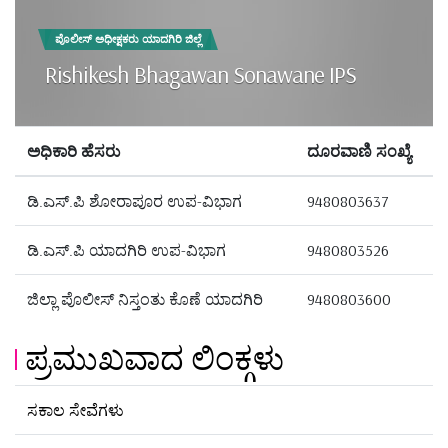
ಪೊಲೀಸ್ ಅಧೀಕ್ಷಕರು ಯಾದಗಿರಿ ಜಿಲ್ಲೆ
Rishikesh Bhagawan Sonawane IPS
ಅಧಿಕಾರಿ ಹೆಸರು
ದೂರವಾಣಿ ಸಂಖ್ಯೆ
ಡಿ.ಎಸ್.ಪಿ ಶೋರಾಪೂರ ಉಪ-ವಿಭಾಗ
9480803637
ಡಿ.ಎಸ್.ಪಿ ಯಾದಗಿರಿ ಉಪ-ವಿಭಾಗ
9480803526
ಜಿಲ್ಲಾ ಪೊಲೀಸ್ ನಿಸ್ತಂತು ಕೊಣೆ ಯಾದಗಿರಿ
9480803600
ಪ್ರಮುಖವಾದ ಲಿಂಕ್ಗಳು
ಸಕಾಲ ಸೇವೆಗಳು