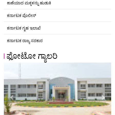
ಕಾಣೆಯಾದ ಮಕ್ಕಳನ್ನು ಹುಡುಕಿ
ಕರ್ನಾಟಕ ಪೊಲೀಸ್
ಕರ್ನಾಟಕ ಗೃಹ ಇಲಾಖೆ
ಕರ್ನಾಟಕ ರಾಜ್ಯ ಸರಕಾರ
ಫೋಟೋ ಗ್ಯಾಲರಿ
Previous
Next