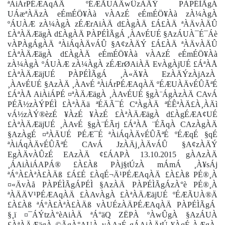
ªÀiÁrPÉÆAqÀÄ ºÉÆÃUÀÄwÛzÀÄÝ PÀPÉÌÃgÁ
UÁæªÀÄzÀ eÉmÉÖ¥Àà vÀAzÉ eÉmÉÖ¥Àà zÀ¼ÀgÀ
ºÁUÀÆ zÀ¼ÀgÀ zÉÆrAiÀÄ d£ÀgÀÄ £Á£ÀÄ ªÀÄvÀÄÛ
£ÀªÀÄÆägÀ d£ÀgÀÄ PÀPÉÌÃgÁ ¸ÀAvÉUÉ §AzÁUÀ¯É¯Áè
vÀPÀgÁgÀÄ ªÀiÁqÀÄvÁÛ §A¢zÀÄÝ £Á£ÀÄ ªÀÄvÀÄÛ
£ÀªÀÄÆägÀ d£ÀgÀÄ eÉmÉÖ¥Àà vÀAzÉ eÉmÉÖ¥Àà
zÀ¼ÀgÀ ºÁUÀÆ zÀ¼ÀgÀ zÉÆrØAiÀÄ EvÀgÀjUÉ £ÁªÀÅ
£ÀªÀÄÆäjUÉ PÀPÉÌÃgÁ ¸À«Ä¥À EzÀÄÝzÀjAzÀ
¸ÀAvÉUÉ §AzÀÄ ¸ÀAvÉ ªÀiÁrPÉÆAqÀÄ ºÉÆUÀÄvÉÛÃªÉ
£ÁªÀÅ AiÀiÁPÉ ¤ªÀÄÆägÀ ¸ÀAvÉUÉ §gÀ¨ÁgÀzÀÄ CAvÁ
PÉÃ½zÀÝPÉÌ £ÀªÀÄä ªÉÄÃ¯É CªÀgÀÄ ªÉÊªÀÄ£À¸ÀÄì
vÁ½zÀÝ®èzÉ ¥ÀzÉ ¥ÀzÉ £ÀªÀÄÆägÀ d£ÀgÉÆA¢UÉ
£ÀªÀÄÆäjUÉ ¸ÀAvÉ §gÀ¨ÉÃrj £ÁªÀÅ ¨ÉÃqÀ CAzÀgÀÄ
§AzÀgÉ ¤ªÀÄUÉ PÉÆ¯É ªÀiÁqÀÄvÉÛÃªÉ ºÉÆqÉ §qÉ
ªÀiÁqÀÄvÉÛÃªÉ CAvÁ JzÀÄj¸ÀÄvÁÛ §A¢zÀÄÝ
EgÀÄvÀÛzÉ EAzÀÄ ¢£ÁAPÀ 13.10.2015 gÀAzÀÄ
¸ÁAiÀiÁAPÁ® £À£Àß PÀj§tÚzÀ mÁmÁ ¸À¥sÁj
ªÁºÀ£ÀªÀ£ÀÄß £Á£É £ÀqÉ¬Ä¹PÉÆAqÀÄ £À£Àß PÉ®¸À
¤«ÄvÀå PÀPÉÌÃgÁPÉÌ §AzÀÄ PÀPÉÌÃgÁzÀ°è PÉ®¸À
ªÀÄÄV¹PÉÆAqÀÄ £ÀAvÀgÀ £ÀªÀÄÆäjUÉ ºÉÆÃUÀ®Ä
£À£Àß ªÁºÀ£ÀªÀ£ÀÄß vÀUÉzÀÄPÉÆAqÀÄ PÀPÉÌÃgÁ
§¸ï ¤¯ÁÝtzÀ°èAiÀÄ ªÁ°äQ ZËPÀ ºÀwÛgÀ §AzÁUÀ
£ÀªÀÄÆägÀ ©ÃgÀ°AUÀ vÀAzÉ gÁAiÀÄtÚ ¥ÀqÉ¸ÀÆgÀ,