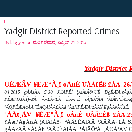
Yadgir District Reported Crimes
By blogger on ಮಂಗಳವಾರ, ಏಪ್ರಿಲ್ 21, 2015
Yadgir District
UÉÆÃV ¥ÉÆ°Ã¸ï oÁuÉ
UÀÄ£Éß £ÀA. 26
04-2015 gÀAzÀÄ 5-30 J.JAPÉÌ ¦AiÀiÁð¢UÉ DgÉÆÃ¦vÀ
PÉÆnÖzÀÝjAzÀ ªÀÄ£À¹ì£À ªÉÄÃ¯É ¥ÀjuÁªÀÄ ªÀiÁrPÉÆ
ºÁQPÉÆAqÀÄ ¨ÉAQAiÀÄ£ÀÄß ºÀaÑPÉÆArzÀÄÝ EgÀÄvÀÛzÉ.
ºÀÄt¸ÀV ¥ÉÆ°Ã¸ï
.
oÁuÉ UÀÄ£Éß £ÀA
2
¥ÀæPÀgÀtzÀ ¦AiÀiÁð¢ ªÀÄ£ÉAiÀÄ ªÀÄÄA¢£À S
gÀAzÀÄ vÀ£Àß ªÀÄ£ÉAiÀÄ PÀlÄÖªÀ
¸À®ÄªÁV G