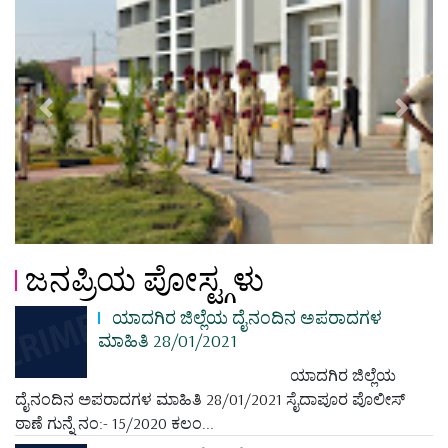
Previous
Next
ಜನಪ್ರಿಯ ಪೋಸ್ಟ್ಗಳು
ಯಾದಗಿರ ಜಿಲ್ಲೆಯ ದೈನಂದಿನ ಅಪರಾದಗಳ
ಮಾಹಿತಿ 28/01/2021
ಯಾದಗಿರ ಜಿಲ್ಲೆಯ
ದೈನಂದಿನ ಅಪರಾದಗಳ ಮಾಹಿತಿ 28/01/2021 ಸೈದಾಪೂರ ಪೊಲೀಸ್
ಠಾಣೆ ಗುನ್ನೆ ನಂ:- 15/2020 ಕಲಂ...