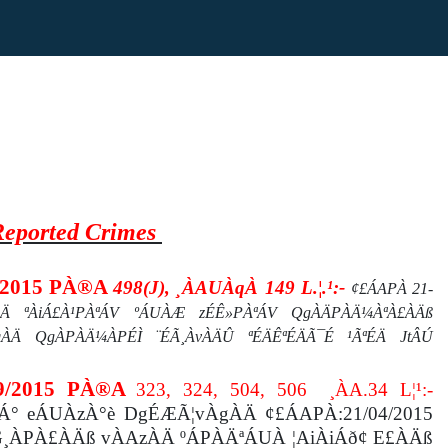
 Reported Crimes
/2015 PÀ®A
498(J), ¸ÀAUÀqÀ 149 L.¦.¹:-
¢£ÁAPÀ 21-
gÀÄ ªÀiÁ£À¹PÀªÁV ºÁUÀÆ zÉÊ»PÀªÁV QgÀÄPÀÄ¼ÀªÀ£ÀÄß
AqÀÄ QgÀPÀÄ¼ÀPÉÌ ¨ÉÃ¸ÀvÀÄÛ ªÉÄÊªÉÄÃ¯É ¹ÃªÉÄ JtÂÚ
9/2015 PÀ®A
323, 324, 504, 506
¸ÀA.34 L¦¹:-
Á° eÁUÀzÀ°è DgÉÆÃ¦vÀgÀÄ ¢£ÁAPÀ:21/04/2015
¸ÀPÀ£ÀÄß vÀAzÀÄ ºÁPÀÄªÁUÀ ¦AiÀiÁð¢ E£ÀÄß