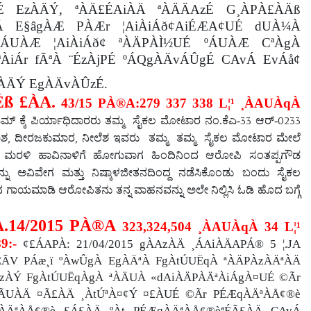
É EzÀÄÝ, ªÀÄ£ÉAiÀÄ ªÀÄÄAzÉ G¸ÀPÀ£ÀÄß
Ä E§âgÀÆ PÀÆr ¦AiÀiÁð¢AiÉÆA¢UÉ dUÀ¼À
ºÁUÀÆ ¦AiÀiÁð¢ ªÀÄPÀÌ½UÉ ºÁUÀÆ CªÀgÀ
ÀiÁr fÃªÀ ¨ÉzÀjPÉ ºÁQgÀÄvÁÛgÉ CAvÁ EvÁå¢
zÀÄÝ EgÀÄvÀÛzÉ.
ß £ÀA.
43/15 PÀ®A:279 337 338 L¦¹ ¸ÀAUÀqÀ
33
0233
ಮ್
ಕ್ಕೆ
ಪಿರ್ಯಾಧಿದಾರರು
ತಮ್ಮ
ಸೈಕಲ
ಮೋಟಾರ
ನಂ
.
ಕೆಎ
-
ಆರ್
-
,
,
ಾಶ
ದೀರಜಕುಮಾರ
ನೀಲೆಶ
ಇವರು
ತಮ್ಮ
ತಮ್ಮ
ಸೈಕಲ
ಮೋಟಾರ
ಮೇಲೆ
ಮರಳಿ
ಹಾವಿನಾಳಿಗೆ
ಹೋಗುವಾಗ
ಹಿಂದಿನಿಂದ
ಆರೋಪಿ
ಸಂತಪ್ಪಗೌಡ
್ನು
ಅವಿವೇಗ
ಮತ್ತು
ನಿಷ್ಕಾಳಜೀತನದಿಂದ್ದ
ನಡೆಸಿಕೊಂಡು
ಬಂದು
ಸೈಕಲ
ದ
ಗಾಯಮಾಡಿ
ಆರೋಪಿತನು
ತನ್ನ
ವಾಹನವನ್ನು
ಅಲೇ
ನಿಲ್ಲಿಸಿ
ಓಡಿ
ಹೊದ
ಬಗ್ಗೆ
.14/2015 PÀ®A
323,324,504 ¸ÀAUÀqÀ 34 L¦¹
89:-
¢£ÁAPÀ: 21/04/2015 gÀAzÀÄ ¸ÁAiÀÄAPÁ® 5 ¦.JA
ÆÃV PÁæ¸ï ºÀwÛgÀ EgÀÄªÀ FgÀtÚUËqÀ ªÀÄPÀzÀÄªÀÄ
zÀÝ FgÀtÚUËqÀgÀ ªÀÄUÀ «dAiÀÄPÀÄªÀiÁgÀ¤UÉ ©Ãr
ÃUÀÄ ¤Ã£ÀÄ ¸ÀtÚªÀ¤¢Ý ¤£ÀUÉ ©Ãr PÉÆqÀÄªÀÅ¢®è
ÀÄªÀÅ¢®è £Á£ÀÄ ºÀt PÉÆqÀÄªÀÅ¢®èªÉÃ£ÀÄ CAvÁ