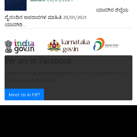
ಯಾದಗಿರ ಜಿಲ್ಲೆಯ
ದೈನಂದಿನ ಅಪರಾದಗಳ ಮಾಹಿತಿ 20/01/2021
ಯಾದಗಿರಿ...
We are in Facebook
Keep on visiting www.yadgirpolice.in for daily updates from us.
.Messege us in facebook
Meet Us in FB!!