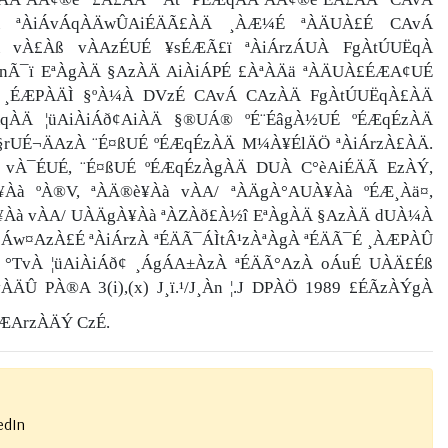
Ä ªÀiÁvÁqÀÄwÛAiÉÄÃ£ÀÄ ¸ÀÆ¼É ªÀÄUÀ£É CAvÁ
 vÀ£Àß vÀAzÉUÉ ¥sÉÆÃ£ï ªÀiÁrzÁUÀ FgÀtÚUËqÀ
nÃ¯ï EªÀgÀÄ §AzÀÄ AiÀiÁPÉ £ÀªÀÄä ªÀÄUÀ£ÉÆA¢UÉ
¸ÉÆPÀÄÌ §ºÀ¼À DVzÉ CAvÁ CAzÀÄ FgÀtÚUËqÀ£ÀÄ
ÀÄ ¦üAiÀiÁð¢AiÀÄ §®UÁ® ºÉ¨ÉâgÀ½UÉ ºÉÆqÉzÀÄ
rUÉ¬ÄAzÀ ¨É¤ßUÉ ºÉÆqÉzÀÄ M¼À¥ÉlÄÖ ªÀiÁrzÀ£ÀÄ.
 vÀ¯ÉUÉ, ¨É¤ßUÉ ºÉÆqÉzÀgÀÄ DUÀ C°èAiÉÄÃ EzÀÝ,
Àà ºÀ®V, ªÀÄ®è¥Àà vÀA/ ªÀÄgÀ°AUÀ¥Àà ºÉÆ¸Àä¤,
¥Àà vÀA/ UÀÄgÀ¥Àà ªÀZÀð£À½î EªÀgÀÄ §AzÀÄ dUÀ¼À
eÁw¤AzÀ£É ªÀiÁrzÀ ªÉÄÃ¯ÁÌtÂ¹zÀªÀgÀ ªÉÄÃ¯É ¸ÀÆPÀÛ
 °TvÀ ¦üAiÀiÁð¢ ¸ÁgÁA±ÀzÀ ªÉÄÃ°AzÀ oÁuÉ UÀÄ£Éß
ÄvÀÄÛ PÀ®A 3
(i),(x)
J¸ï.¹/J¸Àn ¦.J DPÀÖ 1989 £ÉÃzÀÝgÀ
ÆArzÀÄÝ CzÉ.
edIn