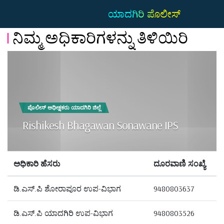
ಯಾದಗಿರಿ ಪೊಲೀಸ್
ನಿಮ್ಮ ಅಧಿಕಾರಿಗಳನ್ನು ತಿಳಿಯಿರಿ
ಪೊಲೀಸ್ ಅಧೀಕ್ಷಕರು ಯಾದಗಿರಿ ಜಿಲ್ಲೆ
Rishikesh Bhagawan Sonawane IPS
ಅಧಿಕಾರಿ ಹೆಸರು
ದೂರವಾಣಿ ಸಂಖ್ಯೆ
ಡಿ.ಎಸ್.ಪಿ ಶೋರಾಪೂರ ಉಪ-ವಿಭಾಗ
9480803637
ಡಿ.ಎಸ್.ಪಿ ಯಾದಗಿರಿ ಉಪ-ವಿಭಾಗ
9480803526