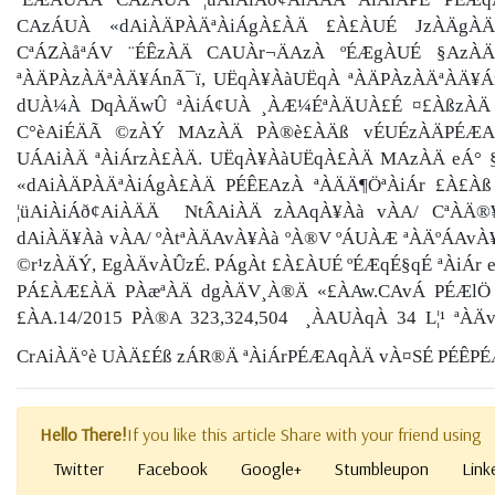
CAzÁUÀ «dAiÀÄPÀÄªÀiÁgÀ£ÀÄ £À£ÀUÉ JzÀÄgÀ
CªÁZÀåªÁV ¨ÉÊzÀÄ CAUÀr¬ÄAzÀ ºÉÆgÀUÉ §AzÀÄ
ªÀÄPÀzÀÄªÀÄ¥ÁnÃ¯ï, UËqÀ¥ÀàUËqÀ ªÀÄPÀzÀÄªÀÄ¥Á
dUÀ¼À DqÀÄwÛ ªÀiÁ¢UÀ ¸ÀÆ¼ÉªÀÄUÀ£É ¤£ÀßzÀÄ 
C°èAiÉÄÃ ©zÀÝ MAzÀÄ PÀ®è£ÀÄß vÉUÉzÀÄPÉÆAq
UÁAiÀÄ ªÀiÁrzÀ£ÀÄ. UËqÀ¥ÀàUËqÀ£ÀÄ MAzÀÄ eÁ° §
«dAiÀÄPÀÄªÀiÁgÀ£ÀÄ PÉÊEAzÀ ªÀÄÄ¶ÖªÀiÁr £À£Àß
¦üAiÀiÁð¢AiÀÄÄ
NtÂAiÀÄ zÀAqÀ¥Àà vÀA/ CªÀÄ®¥
dAiÀÄ¥Àà vÀA/ ºÀtªÀÄAvÀ¥Àà ºÀ®V ºÁUÀÆ ªÀÄºÁAvÀ
©r¹zÀÄÝ, EgÀÄvÀÛzÉ. PÁgÀt £À£ÀUÉ ºÉÆqÉ§qÉ ªÀiÁr 
PÁ£ÀÆ£ÀÄ PÀæªÀÄ dgÀÄV¸À®Ä «£ÀAw.
CAvÁ PÉÆlÖ
£ÀA.14/2015 PÀ®A 323,324,504
¸ÀAUÀqÀ 34 L¦¹ ªÀ
CrAiÀÄ°è UÀÄ£Éß zÁR®Ä ªÀiÁrPÉÆAqÀÄ vÀ¤SÉ PÉÊPÉ
Hello There!
If you like this article Share with your friend using
Twitter
Facebook
Google+
Stumbleupon
Link