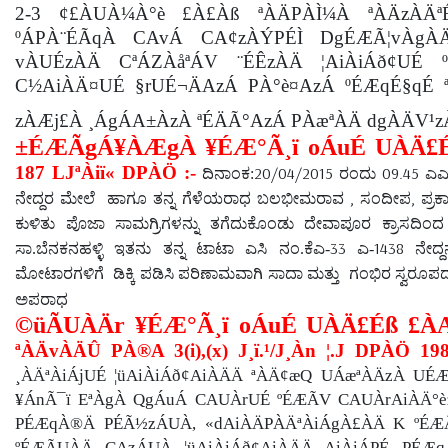
2-3 ¢£ÀUÀ¼À°è £À£Àß ªÀÄPÀÌ¼À ªÀÄzÀÄª
ºÁPÀ¨ÉÃqÀ CAvÁ CA¢zÀÝPÉÌ DgÉÆÃ¦vÀgÀ
vÀUÉzÀÄ CªÁZÀåªÁV ¨ÉÊzÀÄ ¦AiÀiÁð¢UÉ 
C½AiÀÄ¤UÉ §rUÉ¬ÄAzÁ PÀ°è¤AzÁ ºÉÆqÉ§qÉ ª
zÀÆj£À ¸ÁgÁA±ÀzÀ ªÉÄÃ°AzÁ PÀæªÀÄ dgÀÄV¹
±ÉÆÃgÁ¥ÀÆgÀ ¥ÉÆ°Ã¸ï oÁuÉ UÀÄ£É
187 LJªÀiï« DPÀÖ :-
ದಿನಾಂಕ
20/04/2015
09.45
:
ರಂದು
ಎಎ
,
,
ನೇದ್ದರ
ಮೇಲೆ
ಹಾಗೂ
ತನ್ನ
ಗೆಳೆಯರಾಧ
ಬಲಭೀಮರಾವ
ಸಂದೀಪ
ಪ್ರಕ
ಕುಳಿತು
ಪೊಜಾ
ಸಾಮಗ್ರಿಗಳನ್ನು
ತಗೆದುಕೊಂಡು
ದೇವಾಪೂರ
ಕ್ರಾಸದಿಂದ
33
1438
ಸಾ
.
ಬೆನಕನಹಳ್ಳಿ
ಇತನು
ತನ್ನ
ಟಾಟಾ
ಎಸಿ
ನಂ
.
ಕೆಎ
-
ಎ
-
ನೇದ್ದನ
ಮೋಟಾರಗಳಿಗೆ
ಡಿಕ್ಕಿ
ಪಡಿಸಿ
ಪರಿಣಾಮವಾಗಿ
ಸಾದಾ
ಮತ್ತು
ಗಂಭಿರ
ಸ್ವರೂಪ
ಅಪರಾಧ
©üÃUÀÄr ¥ÉÆ°Ã¸ï oÁuÉ
UÀÄ£Éß £ÀA
ªÀÄvÀÄÛ PÀ®A 3
(i),(x)
J¸ï.¹/J¸Àn ¦.J DPÀÖ 19
¸ÀÄªÀiÁjUÉ ¦üAiÀiÁð¢AiÀÄÄ ªÀÄ¢æQ UÁæªÀÄzÀ UÉ
¥ÁnÃ¯ï EªÀgÀ QgÁuÁ CAUÀrUÉ ºÉÆÃV CAUÀrAiÀÄ°è
PÉÆqÀ®Ä PÉÃ½zÁUÀ, «dAiÀÄPÀÄªÀiÁgÀ£ÀÄ K ºÉÆ
ºÉÆÃUÀÄ CAzÁUÀ ¦üAiÀiÁð¢AiÀÄÄ AiÀiÁPÉ PÉÆq