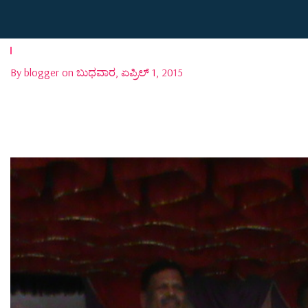
By blogger on ಬುಧವಾರ, ಏಪ್ರಿಲ್ 1, 2015