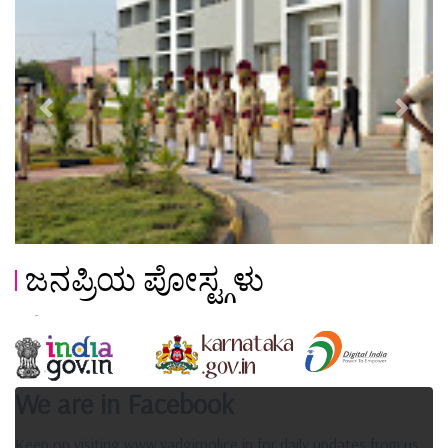
Previous
Next
ಜನಪ್ರಿಯ ಪೋಸ್ಟ್ಗಳು
We are in Facebook
Keep on visiting www.yadgirpolice.in for daily updates from us.