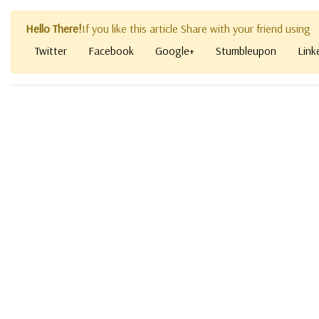
Hello There!
If you like this article Share with your friend using
Twitter
Facebook
Google+
Stumbleupon
Link