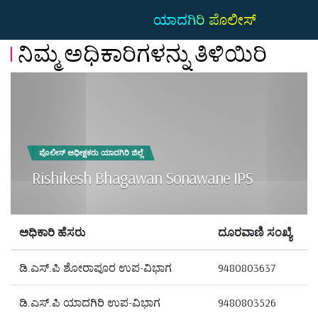
ಯಾದಗಿರಿ ಪೊಲೀಸ್
ನಿಮ್ಮ ಅಧಿಕಾರಿಗಳನ್ನು ತಿಳಿಯಿರಿ
ಪೊಲೀಸ್ ಅಧೀಕ್ಷಕರು ಯಾದಗಿರಿ ಜಿಲ್ಲೆ
Rishikesh Bhagawan Sonawane IPS
ಅಧಿಕಾರಿ ಹೆಸರು
ದೂರವಾಣಿ ಸಂಖ್ಯೆ
ಡಿ.ಎಸ್.ಪಿ ಶೋರಾಪೂರ ಉಪ-ವಿಭಾಗ
9480803637
ಡಿ.ಎಸ್.ಪಿ ಯಾದಗಿರಿ ಉಪ-ವಿಭಾಗ
9480803526