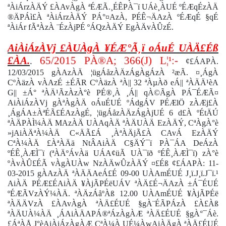
ªÀiÁrzÀÄÝ £ÀAvÀgÀ ªÉÆÃ.¸ÉÊPÀ¯ï UÁè¸ÀUÉ ºÉÆqÉzÀÄ
®ÄPÁì£À ªÀiÁrzÀÄÝ PÁ°¤AzÀ, PÉÊ¬ÄAzÀ ºÉÆqÉ §qÉ
ªÀiÁr fÃªÀzÀ ¨ÉzÀjPÉ ºÁQzÀÄÝ EgÀÄvÀÛzÉ.
AiÀiÁzÀVj £ÀUÀgÀ ¥ÉÆ°Ã¸ï oÁuÉ UÀÄ£Éß
£ÀA.
65/2015 PÀ®A;
366(J) L¦¹:-
.
¢£ÁAPÀ.
12/03/2015 gÀAzÀÄ ¦ügÁåzÀÄzÁgÀgÁzÀ ²æÃ. ¤¸ÁgÀ
CºÀäzÀ vÀAzÉ ±ÉÃR CºÀäzÀ ªÀ|| 32 ªÀµÀð eÁ|| ªÀÄÄ¹èA
G|| ±Á° ªÀÄ¹ÃzÀzÀ°è PÉ®¸À ¸Á|| qÀ©ÃgÀ PÁ¯ÉÆÃ¤
AiÀiÁzÀVj gÀªÀgÀÄ oÁuÉUÉ ºÁdgÁV PÉÆlÖ zÀÆj£À
¸ÁgÁA±ÀªÉÃ£ÉAzÀgÉ, ¦ügÁåzÀÄzÁgÀjUÉ 6 d£À ºÉtÄÚ
ªÀÄPÀÌ¼ÀÄ MAzÀÄ UÀAqÀÄ ªÀÄUÀÄ EzÀÄÝ, CªÀgÀ°è
»jAiÀÄªÀ¼ÀÄ C«ÄÃ£Á ¸ÀªÀÄjÃ£À CAvÁ EzÀÄÝ
CªÀ¼ÀÄ £ÀªÀÄä NtÂAiÀÄ C§ÄÝ¯ï PÀ¯ÁA DeÁzÀ
ºÉÊ¸ÀÆÌ¯ï (ªÀÄºÁvÀä UÁA¢üÃ UÀ¯ïð ºÉÊ¸ÀÆÌ¯ï) zÀ°è
ºÀvÀÛ£ÉÃ vÀgÀUÀw NzÀÄwÛzÀÄÝ ¤£Éß ¢£ÁAPÀ: 11-
03-2015 gÀAzÀÄ ªÀÄÄAeÁ£É 09-00 UÀAmÉUÉ J¸ï.J¸ï.J¯ï.¹
AiÀÄ PÉÆ£ÉAiÀÄ ¥ÀjÃPÉëUÁV ªÀÄ£É¬ÄAzÀ ±Á¯ÉUÉ
ºÉÆÃVzÀÝ¼ÀÄ. ªÀÄzÁåºÀß 12.00 UÀAmÉUÉ ¥ÀjÃPÉë
ªÀÄÄVzÀ £ÀAvÀgÀ ªÀÄ£ÉUÉ §gÀ¨ÉÃPÁzÀ £À£Àß
ªÀÄUÀ¼ÀÄ ¸ÁAiÀÄAPÁ®ªÁzÀgÀÆ ªÀÄ£ÉUÉ §gÀ°¯Áè.
£ÁªÀÅ J°èAiÀiÁzÀgÀÆ CªÀ¼À UÉ¼ÀwAiÀÄgÀ ªÀÄ£ÉUÉ