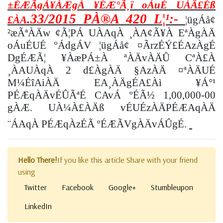
±ÉÆÃgÁ¥ÀÆgÀ ¥ÉÆ°Ã¸ï oÁuÉ UÀÄ£Éß
.33/2015 PÀ®A 420 L¦¹:-
£ÀA
¦ügÁå¢
²æÃªÀÄw ¢Ã¦PÁ UÀAqÀ ¸ÀA¢Ã¥À EªÀgÀÄ
oÁuÉUÉ ºÁdgÁV ¦ügÁå¢ ¤ÃrzÉÝ£ÉAzÀgÉ
DgÉÆÃ¦ ¥ÀæPÁ±À ªÀÄvÀÄÛ CªÀ£À
¸ÀAUÀqÀ 2 d£ÀgÀÄ §AzÀÄ ¤ªÀÄUÉ
M¼ÉîAiÀÄ EA¸ÀÄgÉA£Àì ¥Á°¹
PÉÆqÀÄvÉÛÃªÉ CAvÁ ºÉÃ½ 1,00,000-00
gÀÆ. UÀ¼À£ÀÄß vÉUÉzÀÄPÉÆAqÀÄ
¨ÁAqÀ PÉÆqÀzÉÃ ºÉÆÃVgÀÄvÁÛgÉ.
Hello There!
If you like this article Share with your friend
using
Twitter
Facebook
Google+
Stumbleupon
LinkedIn