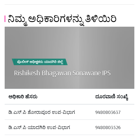
ನಿಮ್ಮ ಅಧಿಕಾರಿಗಳನ್ನು ತಿಳಿಯಿರಿ
ಪೊಲೀಸ್ ಅಧೀಕ್ಷಕರು ಯಾದಗಿರಿ ಜಿಲ್ಲೆ
Rishikesh Bhagawan Sonawane IPS
ಅಧಿಕಾರಿ ಹೆಸರು
ದೂರವಾಣಿ ಸಂಖ್ಯೆ
ಡಿ.ಎಸ್.ಪಿ ಶೋರಾಪೂರ ಉಪ-ವಿಭಾಗ
9480803637
ಡಿ.ಎಸ್.ಪಿ ಯಾದಗಿರಿ ಉಪ-ವಿಭಾಗ
9480803526