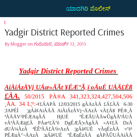
ಯಾದಗಿರಿ ಪೊಲೀಸ್
Yadgir District Reported Crimes
By blogger on ಗುರುವಾರ, ಮಾರ್ಚ್ 12, 2015
Yadgir District Reported Crimes
AiÀiÁzÀVj UÁæ«ÄÃt ¥ÉÆ°Ã¸ï oÁuÉ UÀÄ£Éß
.
£ÀA
50/2015 PÀ®A 341,323,324,427,504,506
¸ÀA. 34 L¦¹:-
¢£ÁAPÀ 12/03/2015 gÀAzÀÄ £Á£ÀÄ
6-30
¦JAPÉÌ
¦gÁå¢AiÀÄÄ AiÀiÁzÀVj¬ÄAzÀ vÀ£Àß PÉ®¸À
ªÀÄÄV¹PÉÆAqÀÄ HjUÉ ºÉÆÃUÀÄwÛgÀÄªÁUÀ
vÀªÀÄÆäj£À PÁæ¹£À°è DgÉÆÃ¦vÀgÀÄ »A¢£À DzÀ
dUÀ¼ÀzÀ ªÉÊªÀÄ£À¹ì¤AzÀ ¦gÁå¢UÉ vÀqÉzÀÄ ¤°è¹
PÉÆqÀ°¬ÄAzÀ ¦gÁå¢UÉ ºÉÆqÉzÀÄ gÀPÀÛUÁAiÀÄ