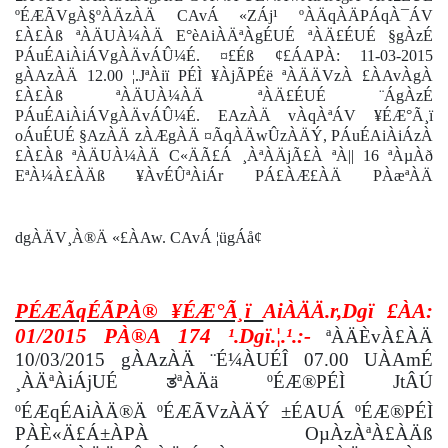
ºÉÆÃVgÀ§ºÀÄzÀÄ CAvÁ «ZÁj¹ ºÀÄqÀÄPÁqÀ¯ÁV
£À£Àß ªÀÄUÀ¼ÀÄ E°èAiÀÄªÀgÉUÉ ªÀÄ£ÉUÉ §gÀzÉ
PÁuÉAiÀiÁVgÀÄvÁÛ¼É. ¤£Éß ¢£ÁAPÀ: 11-03-2015
gÀAzÀÄ 12.00 ¦.JªÀiï PÉÌ ¥ÀjÃPÉë ªÀÄÄVzÀ £ÀAvÀgÀ
£À£Àß ªÀÄUÀ¼ÀÄ ªÀÄ£ÉUÉ ¨ÁgÀzÉ
PÁuÉAiÀiÁVgÀÄvÁÛ¼É. EAzÀÄ vÀqÀªÁV ¥ÉÆ°Ã¸ï
oÁuÉUÉ §AzÀÄ zÀÆgÀÄ ¤ÃqÀÄwÛzÀÄÝ, PÁuÉAiÀiÁzÀ
£À£Àß ªÀÄUÀ¼ÀÄ C«ÄÃ£Á ¸ÀªÀÄjÃ£À ªÀ|| 16 ªÀµÀð
EªÀ¼À£ÀÄß ¥ÀvÉÛªÀiÁr PÁ£ÀÆ£ÀÄ PÀæªÀÄ
dgÀÄV¸À®Ä «£ÀAw. CAvÁ ¦ügÁå¢
PÉÆÃqÉÃPÀ® ¥ÉÆ°Ã¸ï
AiÀÄÄ.r,Dgï £ÀA:
01/2015 PÀ®A 174 ¹.Dgï.¦.¹.:-
ªÀÄÈvÀ£ÀÄ
10/03/2015 gÀAzÀÄ ¨É¼ÀUÉÎ 07.00 UÀAmÉ
¸ÀÄªÀiÁjUÉ
ತ
ªÀÄä ºÉÆ®PÉÌ JtÂÚ
ºÉÆqÉAiÀÄ®Ä ºÉÆÃVzÀÄÝ ±ÉAUÁ ºÉÆ®PÉÌ
PÀÈ«Ä£Á±ÀPÀ OµÀzÀªÀ£ÀÄß