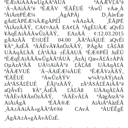
ºÉÆrAiÀÄÄwÛgÀÄªÁUÀ ªÀÄÆV£À°è
¨Á¬ÄAiÀÄ°è ºÉÆÃV ªÉÄÊUÉ ºÀwÛ vÁæ¸À
ªÀiÁrüPÉÆ¼ ¸ÀgÀPÁj D¸ÀàvÉæ
gÁd£ÀPÉÆ¼ÀÆgÀPÉÌ vÀAzÀÄ ¸ÉÃjPÉ
ªÀiÁrzÀÄÝ, CA¢¤AzÀ EA¢£À ªÀgÉUÀÆ aQvÉì
¥ÀqÉAiÀÄÄwÛzÀÄÝ, EAzÀÄ ¢:12.03.2015
gÀAzÀÄ ¨É½UÉÎ 04.00 ¸ÀÄªÀiÁjUÉ aQvÉì
¥À°¸ÀzÉÃ ªÀÄÈvÀ¥ÀnÖzÀÄÝ, PÁgÀt £À£Àß
UÀAqÀ£ÀÄ £ÀªÀÄä ±ÉÃAUÁ ºÉÆ®PÉÌ JuÉÚ
ºÉÆqÉAiÀÄÄwÛgÀÄªÁUÀ ¸ÀzÀj Qæ«Ä£Á±ÀPÀ
OµÀzÀªÀÅ UÁ½AiÀÄ°è £À£Àß UÀAqÀ£À
ªÀÄÆVUÉ ¨Á¬ÄAiÉÆ¼ÀUÉ ºÉÆÃVzÀÄÝ,
ªÉÄÊUÉ ºÀwÛzÁÝV w¼À¹zÀÝjAzÀ
zÀªÁSÁ£ÉUÉ ¸ÉÃj¹zÀÄÝ, zÀªÁSÁ£ÉAiÀÄ°è
aQÃvÉì ¥À°¸ÀzÉÃ £À£Àß UÀAqÀ£ÀÄ
ªÀÄÈvÀ¥ÀnÖzÀÄÝ,
ªÀÄÈvÀ£À ªÀägÀtzÀ°è
AiÀiÁgÀ ªÉÄÃ®Æ AiÀiÁªÀåzÉÃ
¸ÀA±ÀAiÀÄ«gÀÄªÀ¢®è CAvÁ ªÀUÉÊgÉ
¸ÁgÁA±À«gÀÄvÀÛzÉ.