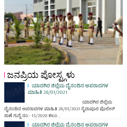
Previous
Next
ಜನಪ್ರಿಯ ಪೋಸ್ಟ್ಗಳು
ಯಾದಗಿರ ಜಿಲ್ಲೆಯ ದೈನಂದಿನ ಅಪರಾದಗಳ
ಮಾಹಿತಿ 28/01/2021
ಯಾದಗಿರ ಜಿಲ್ಲೆಯ
ದೈನಂದಿನ ಅಪರಾದಗಳ ಮಾಹಿತಿ 28/01/2021 ಸೈದಾಪೂರ ಪೊಲೀಸ್
ಠಾಣೆ ಗುನ್ನೆ ನಂ:- 15/2020 ಕಲಂ...
ಯಾದಗಿರ ಜಿಲ್ಲೆಯ ದೈನಂದಿನ ಅಪರಾದಗಳ