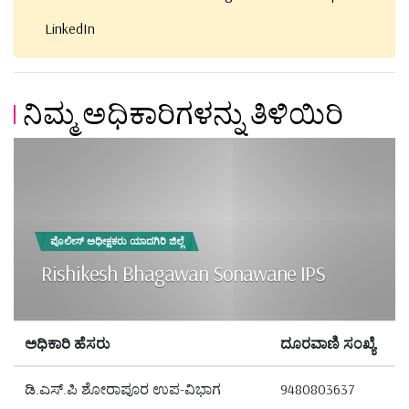
LinkedIn
ನಿಮ್ಮ ಅಧಿಕಾರಿಗಳನ್ನು ತಿಳಿಯಿರಿ
ಪೊಲೀಸ್ ಅಧೀಕ್ಷಕರು ಯಾದಗಿರಿ ಜಿಲ್ಲೆ
Rishikesh Bhagawan Sonawane IPS
ಅಧಿಕಾರಿ ಹೆಸರು
ದೂರವಾಣಿ ಸಂಖ್ಯೆ
ಡಿ.ಎಸ್.ಪಿ ಶೋರಾಪೂರ ಉಪ-ವಿಭಾಗ
9480803637