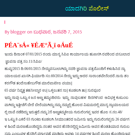
ಯಾದಗಿರಿ ಪೊಲೀಸ್
By blogger on ಬುಧವಾರ, ಜನವರಿ 7, 2015
PÉA¨sÁ« ¥ÉÆ°Ã¸ï oÁuÉ
ಇಂದು
ದಿನಾಂಕ
07/01/2015
ರಂದು
ಮಾನ್ಯ
ಸಿಪಿಐ
ಕಾರ್ಯಾಲಯ
ಹುಣಸಗಿ
ರವರಿಂದ
ವಸೂಲಾದ
ಜ್ಞಾಪನಾ
ಪತ್ರ
ಸಂ
.11/
ಸಿಪಿಐ
/
ಹುವೃ
/2015
ದಿ
.06/01/2015
ನೇದ್ದುವಸೂಲಾಗಿದ್ದು
ಸದರಿ
ಜ್ಞಾಪನಾ
ಪತ್ರದೊಂದಿಗೆ
ಕಳುಹಿಸಿದ
ನ್ಯಾ
ಯಾಲಯದ
ಖಾಸಗಿ
ಫಿರ್ಯಾದಿ
ಸಂ
.69/2014
ನೇದ್ದು
ಇದ್ದು
ಅದರ
ಸಾರಾಂಶವೇನೆಂದರೆ
.
ನಾನು
ಶಂ
ಕರಗೌಡ
ತಂದೆಸಾಹೇಬಗೌಡ
ಮಾಲಿಪಾಟೀಲ
ವಯಾ
||
65
ವರ್ಷ
ನಿವೃತ್ತ
ತಹಸೀಲ್ದಾರ
ಉ
||
ಒಕ್ಕಲುತನ
ಸಾ
||
ಕೂಡಲಗಿ
ತಾ
||
ಸುರಪೂರ
ಇದ್ದು
ನಾವು
ಒಟ್ಟು
4
ಜನ
ಅಣ್ಣ
ತಮ್ಮಂದಿರರು
ಇದ್ದು
ನಾವುಬಹಳ
ದಿನಗಳಿಂದ
ಅವಿಭಕ್ತ
ಕುಟುಂಬ
ವಾಗಿದ್ದು
ಇತ್ತೀಚೆಗೆ
ಬೇರೆ
ಬೇರೆಯಾಗಿದ್ದು
ನಮ್ಮ
ನಮ್ಮಲ್ಲಿ
ಹೊಲದ
ವಿಷಯದಲ್ಲಿ
ಮಾನ್ಯ
ನ್ಯಾಯಾಲಯದ
ಲ್ಲಿ
ದಾವೆ
ನಡೆದಿದ್ದು
ಇರುತ್ತದೆ
.
ನಮ್ಮ
2
ನೆ
ಅಣ್ಣತಮ್ಮಕೀಯ
ಗುರುಲಿಂಗಪ್ಪ
ಇವರ
ಹೊಲ
ಸ
.
ನಂ
.48/
ಇ
ಒಟ್ಟು
8
ಎಕರೆ
03
ಗುಂಟಾ
ಕೂಡಲಗಿ
ಸೀಮಾಂತರದ
ಜಮೀನು
ಇದ್ದು
ಗುರುಲಿಂಗಪ್ಪನು
26
ವರ್ಷಗ
ಳ
ಹಿಂದೆ
ಮರಣಹೊಂದಿದ್ದನು
.
ನಂತರ
ಅವನ
ಹೆಸರಿನಲ್ಲಿದ್ದ
ಜಮೀನು
ಅವನ
ಹೆಂಡತಿಯಾದ
ಗುರುಬ
ಸಮ್ಮ
ಎಂಬುವಳ
ಹೆಸರಿಗೆ
ವರ್ಗಾವಣೆ
ಮಾಡಿದ್ದು
ಅವಳು
14
ವರ್ಷಗಳ
ಹಿಂದೆ
ಮರಣ
ಹೊಂದಿದ್ದುಇವ