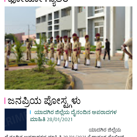
Previous
Next
ಜನಪ್ರಿಯ ಪೋಸ್ಟ್ಗಳು
ಯಾದಗಿರ ಜಿಲ್ಲೆಯ ದೈನಂದಿನ ಅಪರಾದಗಳ
ಮಾಹಿತಿ 28/01/2021
ಯಾದಗಿರ ಜಿಲ್ಲೆಯ
ದೈನಂದಿನ ಅಪರಾದಗಳ ಮಾಹಿತಿ 28/01/2021 ಸೈದಾಪೂರ ಪೊಲೀಸ್