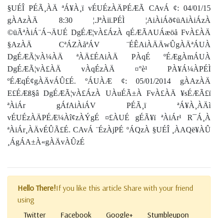
§UÉÎ PÉÃ¸ÀÄ ªÁ¥À¸ï vÉUÉzÀÄPÉÆÃ CAvÁ ¢: 04/01/15
gÀAzÀÄ 8:30 ¦.JªÀiï.PÉÌ ¦AiÀiÁð¢üAiÀiÁzÀ
©üÃªÀiÁ¨Á¬ÄUÉ DgÉÆ¦vÀ£ÁzÀ qÉÆÃAUÁæöå FvÀ£ÀÄ
§AzÀÄ CªÁZÀåªÁV ¨ÉÊAiÀÄÄwÛgÀÄªÁUÀ
DgÉÆÃ¦vÀ¼ÀÄ ªÀÄ£ÉAiÀÄ PÀqÉ ºÉÆgÀmÁUÀ
DgÉÆÃ¦vÀ£ÀÄ vÀqÉzÀÄ ¤°è¹ PÀ¥Á¼ÀPÉÌ
ºÉÆqÉ¢gÀÄvÁÛ£É. ºÁUÀÆ ¢: 05/01/2014 gÀAzÀÄ
E£ÉÆß§â DgÉÆÃ¦vÀ£ÁzÀ UÀuÉÃ±À FvÀ£ÀÄ ¥sÉÆÃ£ï
ªÀiÁr gÁfAiÀiÁV PÉÃ¸ï ªÁ¥À¸ÀÄì
vÉUÉzÀÄPÉÆ¼Àî¢zÀÝgÉ ¤£ÀUÉ gÉÃ¥ï ªÀiÁr¹ R¯Á¸À
ªÀiÁr¸ÀÄvÉÛÃ£É. CAvÁ ¨ÉzÀjPÉ ºÁQzÀ §UÉÎ ¸ÀAQë¥ÀÛ
¸ÁgÁA±À«gÀÄvÀÛzÉ
Hello There!
If you like this article Share with your friend
using
Twitter
Facebook
Google+
Stumbleupon