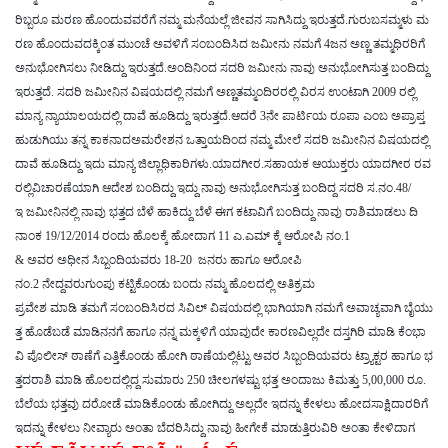
ರಿಬ್ಬರೂ
ಮರಣ
ಹೊಂದುವವರೆಗೆ
ನಮ್ಮ
ಮನೆಯಲ್ಲೆ
ಜೀವನ
ಸಾಗಿಸಿದ್ದು
ಇರುತ್ತದೆ
.
ಗುರುಬಸಮ್ಮಳು
ಮ
ರಣ
ಹೊಂದುವದಕ್ಕಿಂತ
ಮುಂಚೆ
ಅವಳಿಗೆ
ಸಂಬಂದಿಸಿದ
ಜಮೀನು
ನಮಗೆ
4
ಜನ
ಅಣ್ಣ
ತಮ್ಮಧಿರರಿಗೆ
ಅನುಭೋಗಿಸಲು
ನೀಡಿದ್ದು
ಇರುತ್ತದೆ
.
ಅಂದಿನಿಂದ
ಸದರಿ
ಜಮೀನು
ನಾವು
ಅನುಭೋಗಿಸುತ್ತ
ಬಂದಿದ್ದು
ಇರುತ್ತದೆ
.
ಸದರಿ
ಜಮೀನಿನ
ವಿಷಯದಲ್ಲಿ
ನಮಗೆ
ಅಣ್ಣತಮ್ಮಂದಿರರಲ್ಲಿ
ವಿರಸ
ಉಂಟಾಗಿ
2009
ರಲ್ಲಿ
ಮಾನ್ಯ
ನ್ಯಾಯಾಲಯದಲ್ಲಿ
ದಾವೆ
ಹೂಡಿದ್ದು
ಇರುತ್ತದೆ
.
ಆದರೆ
3
ನೇ
ಪಾರ್ಟಿಯ
ರೂಪಾ
ಎಂಬ
ಅಪ್ರಾಪ್ತ
ಹುಡುಗಿಯು
ತನ್ನ
ಕಾಕನಾದಅಮರೇಶನ
ಒತ್ತಾಯದಿಂದ
ನಮ್ಮ
ಮೇಲೆ
ಸದರಿ
ಜಮೀನಿನ
ವಿಷಯದಲ್ಲಿ
ದಾವೆ
ಹೂಡಿದ್ದು
ಇದು
ಮಾನ್ಯ
ಜಿಲ್ಲಾಧಿಕಾರಿಗಳು
.
ಯಾದಗೀರ
.
ಸಹಾಯಕ
ಆಯುಕ್ತರು
ಯಾದಗೀರ
ರವ
ರಲ್ಲಿವಿಚಾರಣೆಯಾಗಿ
ಆದೇಶ
ಬಂದಿದ್ದು
ಇದ್ದು
ನಾವು
ಅನುಭೋಗಿಸುತ್ತ
ಬಂದಿದ್ದ
ಸದರಿ
ಸ
.
ನಂ
.48/
ಇ
ಜಮೀನಿನಲ್ಲಿ
ನಾವು
ಭತ್ತದ
ಬೆಳೆ
ಹಾಕಿದ್ದು
ಬೆಳೆ
ಈಗ
ಕಟಾವಿಗೆ
ಬಂದಿದ್ದು
ನಾವು
ರಾಶಿಮಾಡಲು
ದಿ
ನಾಂಕ
19/12/2014
ರಂದು
ಹೊಲಕ್ಕೆ
ಹೋದಾಗ
11
ಎ
.
ಎಮ್
ಕ್ಕೆ
ಆರೋಪಿ
ನಂ
.1
&
ಅವರ
ಅಧೀನ
ಸಿಬ್ಬಂದಿಯವರು
18-20
ಜನರು
ಹಾಗೂ
ಆರೋಪಿ
ನಂ
.2
ನೇದ್ದವರುಗುಂಪು
ಕಟ್ಟಿಕೊಂಡು
ಬಂದು
ನಮ್ಮ
ಹೊಲದಲ್ಲಿ
ಅತಿಕ್ರಮ
ಪ್ರವೇಶ
ಮಾಡಿ
ತಮಗೆ
ಸಂಬಂದಿಸಿರದ
ಸಿವಿಲ್
ವಿಷಯದಲ್ಲಿ
ಭಾಗಿಯಾಗಿ
ನಮಗೆ
ಅವಾಚ್ಯವಾಗಿ
ಬೈಯು
ತ್ತ
ಹೊಡೆಬಡೆ
ಮಾಡಿನನಗೆ
ಹಾಗೂ
ನನ್ನ
ಮಕ್ಕಳಿಗೆ
ಯಾವುದೇ
ಕಾರಣವಿಲ್ಲದೇ
ದಸ್ತಗಿರಿ
ಮಾಡಿ
ಕೆಂಭಾ
ವಿ
ಪೊಲೀಸ್
ಠಾಣೆಗೆ
ಎತ್ತಿಕೊಂಡು
ಹೋಗಿ
ಠಾಣೆಯಲ್ಲಿಟ್ಟು
ಅವರ
ಸಿಬ್ಬಂದಿಯವರು
ಟ್ರ್ಯಾಕ್ಟರ
ಹಾಗೂ
ಭ
ತ್ತದರಾಶಿ
ಮಾಡಿ
ಹೊಲದಲ್ಲಿದ್ದ
ಸುಮಾರು
250
ಚೀಲಗಳಷ್ಟು
ಭತ್ತ
ಅಂದಾಜು
ಕಿಮತ್ತು
5,00,000
ರೂ
.
ಬೆಲೆಯ
ಭತ್ತವು
ದರೋಡೆ
ಮಾಡಿಕೊಂಡು
ಹೋಗಿದ್ದು
ಅಲ್ಲದೇ
ಇದನ್ನು
ಕೇಳಲು
ಹೋದಸಾಕ್ಷಿದಾರರಿಗೆ
ಇದನ್ನು
ಕೇಳಲು
ನೀವ್ಯಾರು
ಅಂತಾ
ಬೆದರಿಸಿದ್ದು
ನಾವು
ಹೀಗೇಕೆ
ಮಾಡುತ್ತಿರುವಿರಿ
ಅಂತಾ
ಕೇಳಿದಾಗ