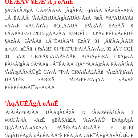
UÉÆÃV ¥ÉÆ°Ã¸ï oÁuÉ
§ÄzÀ£ÀÆgÀ UÁæªÀÄzÀ ¸ÀgÀPÁj »jAiÀÄ ¥ÁæxÀ«ÄPÀ
±Á¯ÉAiÀÄ ªÀÄÄRåUÀÄgÀÄUÀ¼ÁzÀ ²æÃ ²ªÀ°AUÀ¥Àà
vÀAzÉ ¤AUÀ¥Àà ¢QÌ¸ÀAUÀ EªÀgÀÄ EAzÀÄ ¢
£ÁAPÀ:07/01/2015 gÀAzÀÄ ¨É½UÉÎ 11 J.JªÀiï.PÉÌ oÁuÉUÉ
§AzÀÄ £ÀªÀÄä ±Á¯ÉAiÀÄ°è EzÀÝ 01 ¸ÁåªÀÄ¸ÀAUï
n.«.,01 mÉÃ§¯ï ¥sÁå£ï, 01 ºÉÆ°UÉ AiÀÄAvÀæ, 02 aÃ® CQÌ,
01 aÃ® UÉÆÃ¢üAiÀÄ£ÀÄß AiÀiÁgÉÆÃ C¥ÀjavÀ
PÀ¼ÀîgÀÄ £ÀªÀÄä ±Á¯ÉAiÀÄ QÃ° ªÀÄÄjzÀÄ PÀ¼ÀªÀÅ
ªÀiÁrgÀÄvÁÛgÉ CAvÁ °TvÀ CfðAiÀÄ£ÀÄß ¤ÃrzÀÝjAzÀ
UÀÄ£Éß zÁR®Ä ªÀiÁrPÉÆAqÀÄ vÀ¤SÉ
PÉÊPÉÆ¼Àî¯Á¬ÄvÀÄ
ªÀqÀUÉÃgÁ oÁuÉ
¦AiÀiÁð¢üAiÀÄ UÀAqÀ£ÁzÀ ¢: ªÀÄ®è¥Àà£ÀÄ 3
wAUÀ¼À »AzÉ gÉÃSÁå£À ªÀÄvÀÄÛ EvÀgÀgÀ
QgÀÄPÀÄ¼À¢AzÀ ªÀÄÈvÀ¥ÀnÖzÀÄÝ F §UÉÎ
ªÀqÀUÉÃgÁ oÁuÉAiÀÄ°è PÉÃ¸ÀÄ zÁR¯ÁVgÀÄvÀÛzÉ. F