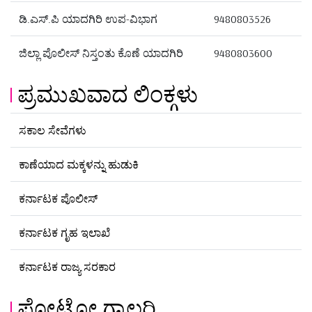
ಡಿ.ಎಸ್.ಪಿ ಯಾದಗಿರಿ ಉಪ-ವಿಭಾಗ
9480803526
ಜಿಲ್ಲಾ ಪೊಲೀಸ್ ನಿಸ್ತಂತು ಕೊಣೆ ಯಾದಗಿರಿ
9480803600
ಪ್ರಮುಖವಾದ ಲಿಂಕ್ಗಳು
ಸಕಾಲ ಸೇವೆಗಳು
ಕಾಣೆಯಾದ ಮಕ್ಕಳನ್ನು ಹುಡುಕಿ
ಕರ್ನಾಟಕ ಪೊಲೀಸ್
ಕರ್ನಾಟಕ ಗೃಹ ಇಲಾಖೆ
ಕರ್ನಾಟಕ ರಾಜ್ಯ ಸರಕಾರ
ಫೋಟೋ ಗ್ಯಾಲರಿ